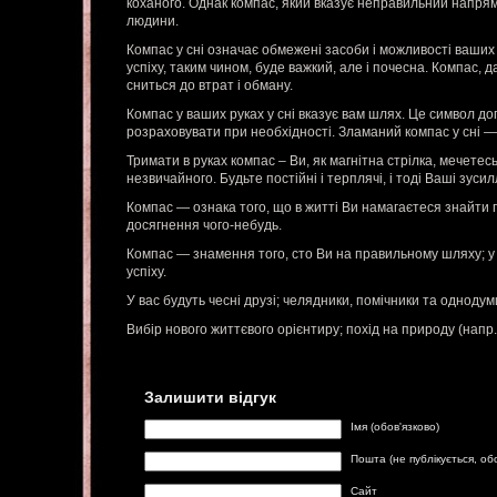
коханого. Однак компас, який вказує неправильний напрямо
людини.
Компас у сні означає обмежені засоби і можливості ваших
успіху, таким чином, буде важкий, але і почесна. Компас, 
сниться до втрат і обману.
Компас у ваших руках у сні вказує вам шлях. Це символ до
розраховувати при необхідності. Зламаний компас у сні — 
Тримати в руках компас – Ви, як магнітна стрілка, мечетес
незвичайного. Будьте постійні і терплячі, і тоді Ваші зуси
Компас — ознака того, що в житті Ви намагаєтеся знайти
досягнення чого-небудь.
Компас — знамення того, сто Ви на правильному шляху; у
успіху.
У вас будуть чесні друзі; челядники, помічники та однодумц
Вибір нового життєвого орієнтиру; похід на природу (напр.
Залишити відгук
Імя (обов'язково)
Пошта (не публікується, об
Сайт