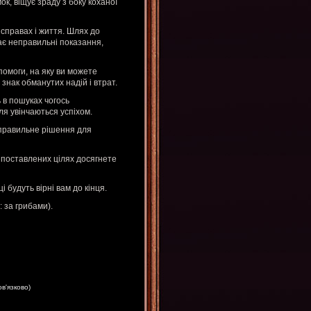
к, віщує зраду з боку коханої
 справах і життя. Шлях до
дає неправильні показання,
помоги, на яку ви можете
знак обманутих надій і втрат.
ь в пошуках чогось
лля увінчаються успіхом.
 правильне рішення для
 поставлених цілях досягнете
і будуть вірні вам до кінця.
: за грибами).
ов'язково)