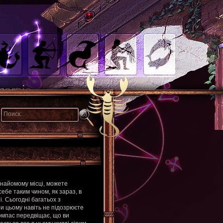
знайомому місці, можете
ебе таким чином, як зараз, в
і. Сьогодні багатьох з
и цьому навіть не підозрюєте
омпас передвіщає, що ви