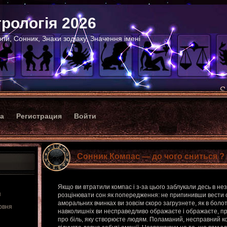
рологія 2026
пи, Сонник, Знаки зодіаку, Значення імені
ка
Регистрация
Войти
Сонник Компас — до чого сниться ?
Якщо ви втратили компас і з-за цього заблукали десь в не
я
розцінювати сон як попередження: не припинивши вести с
аморальних вчинках ви зовсім скоро загрузнете, як в болот
рвня
навколишніх ви несправедливо ображаєте і ображаєте, пр
про біль, яку створюєте людям. Поламаний, несправний к