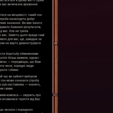
ається все в цьому житті сірим
на вас величезне враження.
ися на місцевості, такий сон
спроби налагодити добрі
лике значення. Ви вже багато
 давало бажаних результатів,
ід вас. Але не треба
о вас. Замість цього краще самі
ивого для вас, ще, швидше за
 поки не варто демонструвати
вести боротьбу обмеженими
успіх більш важкою, однак і
компас — передвіщає, що Вам
ти чесні, порядні люди.
рати і обман.
ий час ви зайняті вибором
ж сон може означати спробу
 з рук наставника — значить,
им і вами.
чиків компаса — свідчить про
кі втомилися терпіти від Вас
ає чесного і порядного