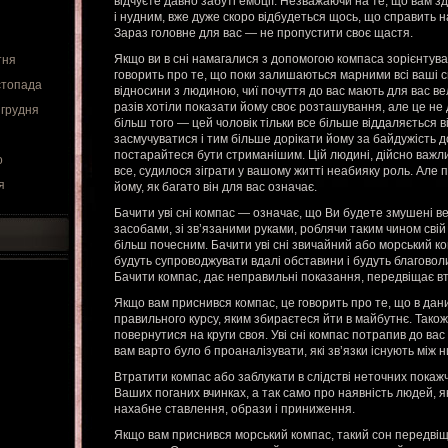
відчуєте давно забуті емоції. Незважаючи на те, що вам зд
і нудним, вже дуже скоро відбудеться щось, що справить 
Зараз головне для вас — не пропустити своє щастя.
Якщо ви в сні намагалися з допомогою компаса зорієнтуват
тня
говорить про те, що поки залишаються марними всі ваші 
стопада
відносини з людиною, чиї почуття до вас мають для вас ве
разів хотіли показати йому своє розташування, але це не
 грудня
більш того — цей чоловік тільки все більше віддаляється в
засмучуватися і тим більше дорікати йому за байдужість д
постарайтеся бути стриманішим. Цій людині, дійсно важл
о
все, судилося зіграти у вашому житті неабияку роль. Але
я
йому, як багато він для вас означає.
Бачити уві сні компас — означає, що Ви будете змушені 
засобами, зі зв’язаними руками, роблячи таким чином свій 
більш почесним. Бачити уві сні звичайний або морський 
будуть супроводжувати вдалі обставини і будуть благоволи
Бачити компас, дає неправильні показання, передвіщає вт
Якщо вам приснився компас, це говорить про те, що в дан
правильного курсу, яким збираєтеся йти в майбутнє. Тако
повернутися на круги своя. Уві сні компас потрапив до вас
вам варто було б проаналізувати, які зв’язки існують між н
Втратити компас або заблукати в слідстві неточних покаж
Ваших поганих вчинках, а так само про наявність людей, я
нахабне ставлення, образи і приниження.
Якщо вам приснився морський компас, такий сон передвіщ