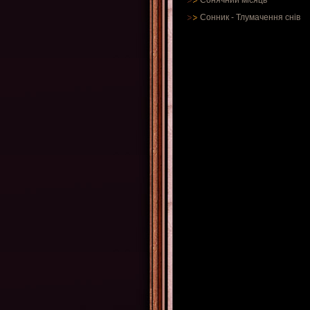
Сонячний місяць
Сонник
-
Тлумачення снів