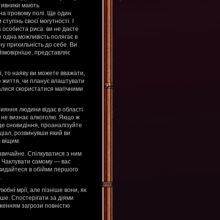
отивники мають
на ігровому полі. Ще один
тупінь своєї могутності. І
 особиста риса: ви не даєте
е одна можливість полягає в
ну прихильність до себе. Ви
йімовірніше, представляє
ті, то наяву ви можете вважати,
е життя, чи планує влаштувати
галися скористатися магічними
рияння людини відає в області
 не визнає алкоголю. Якщо ж
це сновидіння, проаналізуйте
нціал, розвинувши який ви
 віщим.
вичайне. Спілкуватися з ним
і. Чаклувати самому — вас
 кидайтеся в обійми першого
.
бні мрії, але пізніше вони, як
нше. Спостерігати за діями
женням загрози повністю