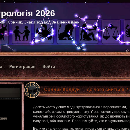
рологія 2026
пи, Сонник, Знаки зодіаку, Значення імені
ка
Регистрация
Войти
Сонник Колдун — до чого сниться ?
Досить часто у снах люди зустрічаються з персонажами,
я
силою, або ж самі отримують таку. У разі сюжету про окуль
унікальні речі особистого користування, які дозволяють в
рвня
силу волі, або навпаки. Проаналізуйте, хто є окультним п
Велике значення має те, яким чином у сні ви використовув