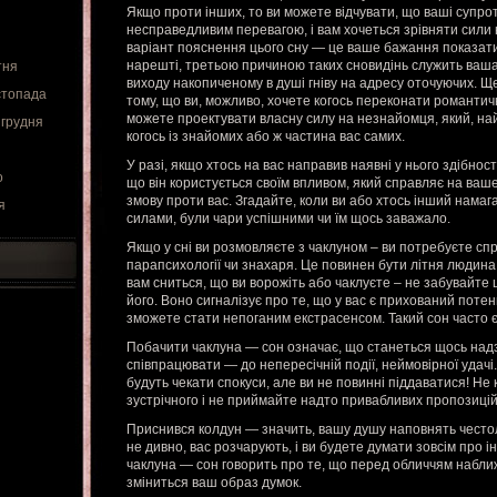
Якщо проти інших, то ви можете відчувати, що ваші супр
несправедливим перевагою, і вам хочеться зрівняти сили 
варіант пояснення цього сну — це ваше бажання показати с
нарешті, третьою причиною таких сновидінь служить ваша
тня
виходу накопиченому в душі гніву на адресу оточуючих. Щ
стопада
тому, що ви, можливо, хочете когось переконати романтич
можете проектувати власну силу на незнайомця, який, на
 грудня
когось із знайомих або ж частина вас самих.
У разі, якщо хтось на вас направив наявні у нього здібнос
о
що він користується своїм впливом, який справляє на ваш
змову проти вас. Згадайте, коли ви або хтось інший нама
я
силами, були чари успішними чи їм щось заважало.
Якщо у сні ви розмовляєте з чаклуном – ви потребуєте сп
парапсихології чи знахаря. Це повинен бути літня людина
вам сниться, що ви ворожіть або чаклуєте – не забувайте 
його. Воно сигналізує про те, що у вас є прихований поте
зможете стати непоганим екстрасенсом. Такий сон часто є
Побачити чаклуна — сон означає, що станеться щось надз
співпрацювати — до непересічній події, неймовірної удач
будуть чекати спокуси, але ви не повинні піддаватися! Не
зустрічного і не приймайте надто привабливих пропозицій
Приснився колдун — значить, вашу душу наповнять честолю
не дивно, вас розчарують, і ви будете думати зовсім про і
чаклуна — сон говорить про те, що перед обличчям набли
зміниться ваш образ думок.