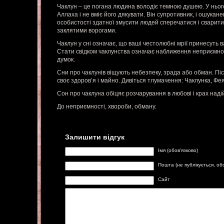
Чаклун – це погана людина володіє темною душею. У ньог
Аллаха і не вміє його дякувати. Він супротивник, і ошукане
особистості здатної змусити людей сперечатися і сварити
заклятими ворогами.
Чаклун у сні означає, що ваші честолюбні мрії принесуть
Стати свідком чаклунства означає наближення неприємнос
думок.
Сни про чаклунів віщують небезпеку, зрада або обман. Піс
своє здоров’я і майно. Дивіться тлумачення: Чаклунка, Фея
Сон про чаклуна обіцяє розчарування в любові і крах наді
До неприємності, хвороби, обману.
Залишити відгук
Імя (обов'язково)
Пошта (не публікується, об
Сайт