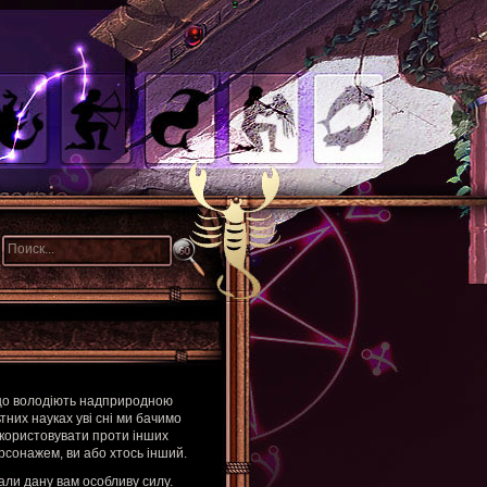
 що володіють надприродною
тних науках уві сні ми бачимо
икористовувати проти інших
ерсонажем, ви або хтось інший.
али дану вам особливу силу.