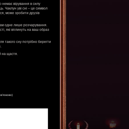
о немає вірування в силу
ць. Чаклун уві сні – це символ
ся, може зробити друзів
 вам одне лише розчарування.
ті, які вплинуть на ваш образ
ля такого сну потрібно берегти
.
й на щастя.
ов'язково)