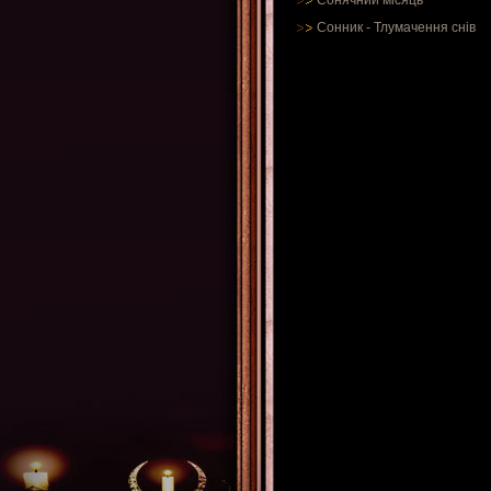
Сонячний місяць
Сонник
-
Тлумачення снів