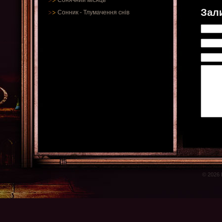
Сонячний місяць
Зал
Сонник
-
Тлумачення снів
© 2026 