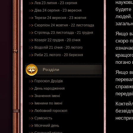
науковц
Лев 23 липня - 23 серпня
будете
Діва 24 серпня - 23 вересня
людей.
Терези 24 вересня - 23 жовтня
загаль
Скорпіон 24 жовтня - 22 листопада
Стрілець 23 листопада - 21 грудня
Якщо в
скоро п
Козеріг 22 грудня - 20 січня
означа
Водолій 21 січня - 20 лютого
кращого
Риби 21 лютого - 20 березня
погано 
Розділи
Якщо ви
перева
Гороскоп Друїдів
справж
День народження
передв
Значення імені
Коктей
Іменини по імені
безвідп
Любовний гороскоп
неспри
Сумісність
Місячний день