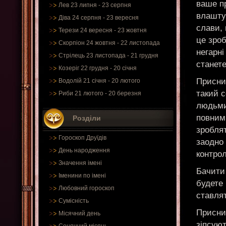
ваше пр
Лев 23 липня - 23 серпня
влашту
Діва 24 серпня - 23 вересня
слави, 
Терези 24 вересня - 23 жовтня
це зро
Скорпіон 24 жовтня - 22 листопада
негарні
Стрілець 23 листопада - 21 грудня
станете
Козеріг 22 грудня - 20 січня
Присни
Водолій 21 січня - 20 лютого
такий с
Риби 21 лютого - 20 березня
людьми
повним 
Розділи
зробля
Гороскоп Друїдів
заодно 
День народження
контро
Значення імені
Бачити 
Іменини по імені
будете 
Любовний гороскоп
ставлят
Сумісність
Приснив
Місячний день
зіпсую