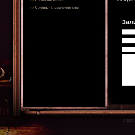
Сонячний місяць
Сонник
-
Тлумачення снів
Зал
© 2026 