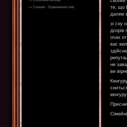
своїми 
Сонячний місяць
те, що 
Сонник
-
Тлумачення снів
далекі 
зі сну 
дозрів 
очах о
вас вел
здійсн
репутац
не зава
ви вірн
Кенгуру
сниться
кенгуру
Приснив
Сімейн