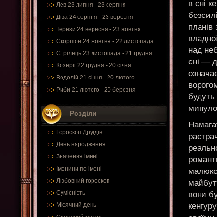
в сні к
Лев 23 липня - 23 серпня
безсилі
Діва 24 серпня - 23 вересня
планів 
Терези 24 вересня - 23 жовтня
владної
Скорпіон 24 жовтня - 22 листопада
над неб
Стрілець 23 листопада - 21 грудня
сні — д
Козеріг 22 грудня - 20 січня
означа
Водолій 21 січня - 20 лютого
ворогом
Риби 21 лютого - 20 березня
будуть 
минуло
Розділи
Намага
Гороскоп Друїдів
растрач
День народження
реально
Значення імені
романти
Іменини по імені
малюко
Любовний гороскоп
майбутн
Сумісність
вони бу
кенгуру
Місячний день