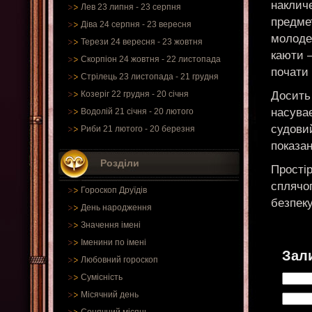
накличе
Лев 23 липня - 23 серпня
предме
Діва 24 серпня - 23 вересня
молоде
Терези 24 вересня - 23 жовтня
каюти 
Скорпіон 24 жовтня - 22 листопада
почати
Стрілець 23 листопада - 21 грудня
Досить
Козеріг 22 грудня - 20 січня
насуває
Водолій 21 січня - 20 лютого
судови
Риби 21 лютого - 20 березня
показан
Розділи
Простір
сплячог
Гороскоп Друїдів
безпеку
День народження
Значення імені
Іменини по імені
Зал
Любовний гороскоп
Сумісність
Місячний день