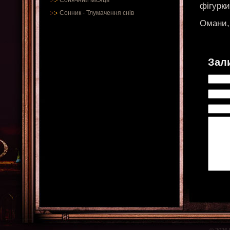
Сонячний місяць
фігурки
Сонник
-
Тлумачення снів
Омани, 
Зал