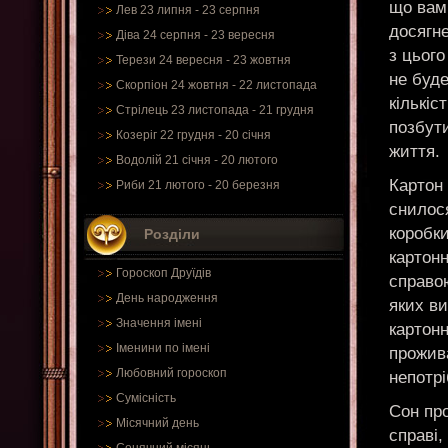
що вам 
Лев 23 липня - 23 серпня
досягн
Діва 24 серпня - 23 вересня
з цьог
Терези 24 вересня - 23 жовтня
не буде
Скорпіон 24 жовтня - 22 листопада
кількіс
Стрілець 23 листопада - 21 грудня
позбут
Козеріг 22 грудня - 20 січня
життя.
Водолій 21 січня - 20 лютого
Картон 
Риби 21 лютого - 20 березня
снилося
коробки
Розділи
картонн
Гороскоп Друїдів
справою
День народження
яких ви
Значення імені
картонн
Іменини по імені
прожива
Любовний гороскоп
непотрі
Сумісність
Сон пр
Місячний день
справі,