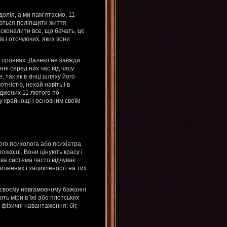
лія, а ми пам’ятаємо, 11
аються поліпшити життя
сконалити все, що бачать, це
ів і оточуючих, яких вони
х проявах. Далеко не завжди
нні серед них час від часу
 так як в кінці шляху його
тністю, нехай навіть і в
джених 11 лютого по-
у крайнощі і основним своїм
го психолога або психіатра.
озкоші. Вони цінують красу і
вова система часто відчуває
иленнях і зацикленості на тих
у своєму невгамовному бажанні
ють міри в їжі або плотських
 фізичні навантаження: біг,