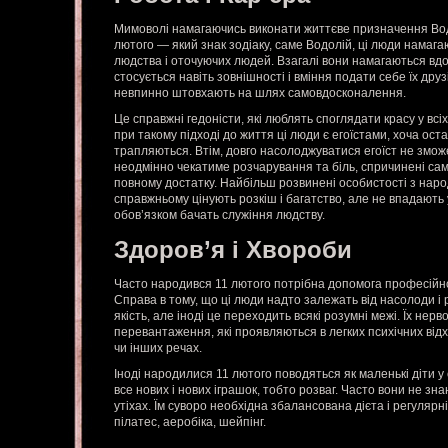
Мимоволі намагаючись виконати життєве призначення Водо
лютого — який знак зодіаку, саме Водолій, ці люди намаг
людства і оточуючих людей. Взагалі вони намагаються вдо
стосується навіть зовнішності і вміння подати себе їх друз
невпинно штовхають на шлях самовдосконалення.
Це справжні гедоністи, які люблять споглядати красу у всі
при такому підході до життя ці люди є егоїстами, хоча оста
трапляються. Втім, довго насолоджуватися егоїст не зможе,
неодмінно чекатиме розчарування та біль, спричинені само
повному достатку. Найбільш розвинені особистості з наро
справжньому цінують розкіш і багатство, але не впадають 
обов’язком бачать служіння людству.
Здоров’я і Хвороби
Часто народився 11 лютого потрібна допомога професійно
Справа в тому, що ці люди надто залежать від насолоди і р
якість, але іноді це переходить всякі розумні межі. Їх нер
перевантаження, які проявляються в легких психічних відх
чи інших речах.
Іноді народилися 11 лютого поводяться як маленькі діти 
все нових і нових іграшок, тобто розваг. Часто вони не зна
утіхах. Їм суворо необхідна збалансована дієта і регулярні
пілатес, аеробіка, шейпінг.