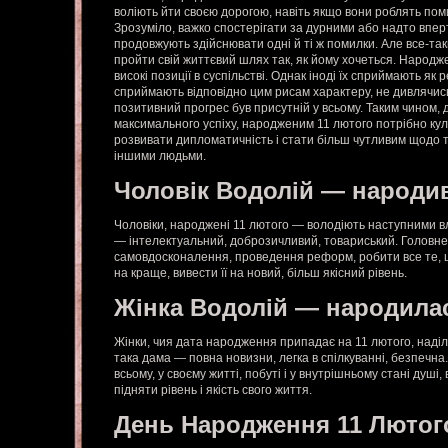
воліють йти своєю дорогою, навіть якщо вони роблять пом
Зрозуміло, важко спостерігати за дурними або надто впер
продовжують здійснювати одні й ті ж помилки. Але все-т
пройти свій життєвий шлях так, як йому хочеться. Народж
високі позиції в суспільстві. Однак іноді їх сприймають як р
сприймають відповідно цим рисам характеру, не дивлячись
позитивний прогрес був присутній у всьому. Таким чином,
максимального успіху, народженим 11 лютого потрібно куль
розвивати дипломатичність і стати більш чутливим щодо ти
іншими людьми.
Чоловік Водолій — народи
Чоловіки, народжені 11 лютого — володіють наступними в
— інтелектуальний, доброзичливий, товариський. Головне 
самовдосконалення, проведення реформ, робити все те, 
на краще, вивести її на новий, більш якісний рівень.
Жінка Водолій — народила
Жінки, чия дата народження припадає на 11 лютого, наділ
така дама — повна новизни, легка в спілкуванні, безпечн
всьому, у своєму житті, побуті і у внутрішньому стані душі, 
підняти рівень і якість свого життя.
День Народження 11 Лютог