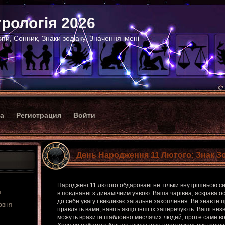
рологія 2026
пи, Сонник, Знаки зодіаку, Значення імені
ка
Регистрация
Войти
День Народження 11 Лютого: Знак З
Народжені 11 лютого обдаровані не тільки внутрішньою сил
я
в поєднанні з динамічним уявою. Ваша чарівна, яскрава о
до себе увагу і викликає загальне захоплення. Ви знаєте п
рвня
правлять вами, навіть якщо інші їх заперечують. Ваші незви
можуть вразити шаблонно мислячих людей, проте саме вон