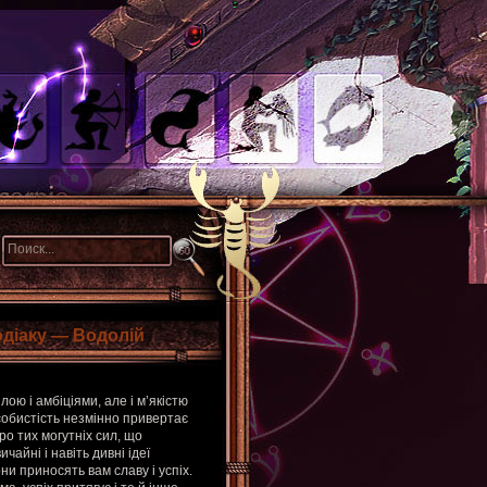
одіаку — Водолій
ою і амбіціями, але і м’якістю
собистість незмінно привертає
ро тих могутніх сил, що
чайні і навіть дивні ідеї
и приносять вам славу і успіх.