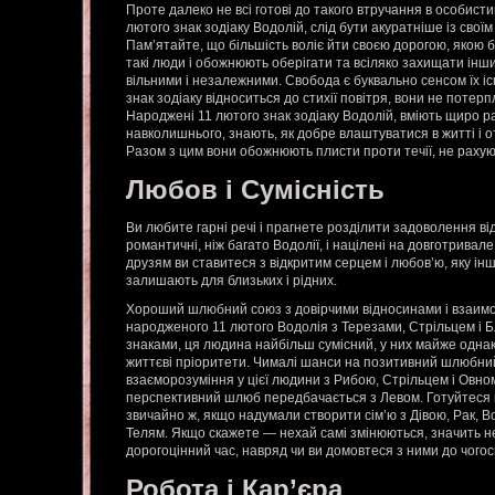
Проте далеко не всі готові до такого втручання в особист
лютого знак зодіаку Водолій, слід бути акуратніше із свої
Пам’ятайте, що більшість воліє йти своєю дорогою, якою 
такі люди і обожнюють оберігати та всіляко захищати інши
вільними і незалежними. Свобода є буквально сенсом їх іс
знак зодіаку відноситься до стихії повітря, вони не потер
Народжені 11 лютого знак зодіаку Водолій, вміють щиро ра
навколишнього, знають, як добре влаштуватися в житті і 
Разом з цим вони обожнюють плисти проти течії, не рахую
Любов і Сумісність
Ви любите гарні речі і прагнете розділити задоволення ві
романтичні, ніж багато Водолії, і націлені на довготрива
друзям ви ставитеся з відкритим серцем і любов’ю, яку ін
залишають для близьких і рідних.
Хороший шлюбний союз з довірчими відносинами і взаим
народженого 11 лютого Водолія з Терезами, Стрільцем і
знаками, ця людина найбільш сумісний, у них майже однако
життєві пріоритети. Чималі шанси на позитивний шлюбний 
взаєморозуміння у цієї людини з Рибою, Стрільцем і Овном
перспективний шлюб передбачається з Левом. Готуйтеся 
звичайно ж, якщо надумали створити сім’ю з Дівою, Рак, 
Телям. Якщо скажете — нехай самі змінюються, значить не
дорогоцінний час, навряд чи ви домовтеся з ними до чогос
Робота і Кар’єра