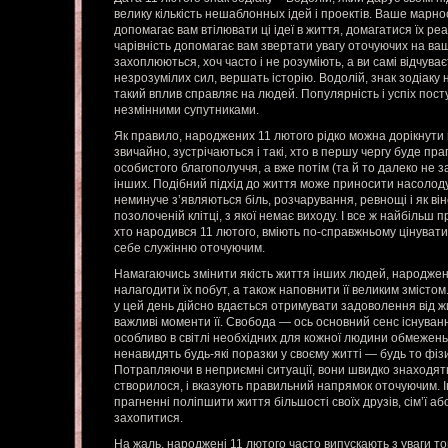
велику кількість нешаблонных ідей і проектів. Ваше марнос
допомагає вам втілювати ці ідеї в життя, домагатися їх ре
чарівність допомагає вам звертати увагу оточуючих на ваш
захоплюються, хоч часто і не розуміють, а ви самі відчува
незрозумілих сил, вершать історію. Водолій, знак зодіаку
такий вплив справляє на людей. Популярність і успіх пос
незмінними супутниками.
Як правило, народжених 11 лютого рідко можна дорікнути в
звичайно, зустрічаються і такі, хто в першу чергу буде пр
особистого благополуччя, а вже потім (та й то далеко не 
інших. Подібний підхід до життя може приносити насолоду
неминуче з’являються біль, розчарування, ревнощі і як ві
позолоченій клітці, з якої немає виходу. І все ж найбільш п
хто народився 11 лютого, вміють по-справжньому цінувати
себе служінню оточуючим.
Намагаючись змінити якість життя інших людей, народжен
налагодити їх побут, а також наповнити її великим змісто
у цей день дійсно вдається отримувати задоволення від ж
важливі моменти її. Свобода — ось основний сенс існуван
особливо в світлі необхідних для кожної людини обмежень
ненавидять будь-які поразки у своєму житті — будь то фізи
Потрапляючи в неприємні ситуації, вони швидко знаходят
створилося, і вказують правильний напрямок оточуючим. Ін
прагненні поліпшити життя більшості своїх друзів, сім’ї а
захопитися.
На жаль, народжені 11 лютого часто випускають з уваги т