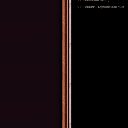
Сонячний місяць
Сонник
-
Тлумачення снів