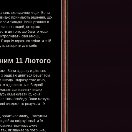
 запальною вдачею люди. Вони
і; швидко приймають рішення, що
асом складні. Вони різання в
олишніх людей, створює
ести до того, що багато люди
нтролювати свої емоції,
Якщо їм вдасться змінити свій
жуть створити для себе
ним 11 Лютого
ки. Вони відразу ж діяльно
і з радістю діляться рецептом
е шкода. Відразу стає ясно,
ом відрізняються Водолії.
амагаються навчити інших
усь обмежувати їх, хоча
аз таки свободу. Вони можуть
ені владою, то результат їх
, робить помилку, і, забувши
дей за шкірку і веліти їм
 помилка, причому дуже
к, як вважає за потрібне, і