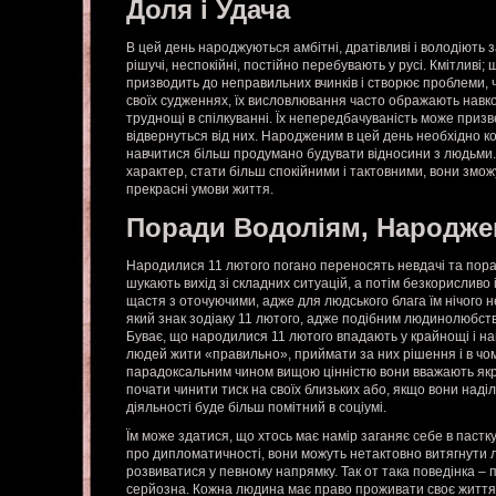
Доля і Удача
В цей день народжуються амбітні, дратівливі і володіють
рішучі, неспокійні, постійно перебувають у русі. Кмітлив
призводить до неправильних вчинків і створює проблеми, ч
своїх судженнях, їх висловлювання часто ображають навк
труднощі в спілкуванні. Їх непередбачуваність може призв
відвернуться від них. Народженим в цей день необхідно ко
навчитися більш продумано будувати відносини з людьми. 
характер, стати більш спокійними і тактовними, вони змо
прекрасні умови життя.
Поради Водоліям, Народже
Народилися 11 лютого погано переносять невдачі та пораз
шукають вихід зі складних ситуацій, а потім безкорисливо 
щастя з оточуючими, адже для людського блага їм нічого н
який знак зодіаку 11 лютого, адже подібним людинолюбств
Буває, що народилися 11 лютого впадають у крайнощі і н
людей жити «правильно», приймати за них рішення і в чом
парадоксальним чином вищою цінністю вони вважають якр
почати чинити тиск на своїх близьких або, якщо вони наділ
діяльності буде більш помітний в соціумі.
Їм може здатися, що хтось має намір заганяє себе в пастку
про дипломатичності, вони можуть нетактовно витягнути лю
розвиватися у певному напрямку. Так от така поведінка –
серйозна. Кожна людина має право проживати своє життя та