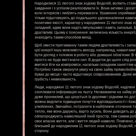
Народилися 11 лютого знак зодіаку Водолій, воліють ста
завдання і з успіхом реалізовувати їх. Вони активні і дос
коло інтересів і люблять перемагати. Ураження сприймаю
тільки підштовхують до подальшого удосконалення навичок
позитивні якості, характер у народжених 11 лютого знак з
складний, адже вони надто імпульсивні і навіть запальні. 
дратівливі. Цьому є пояснення: величезна кількість енергії
знаходить таким способом вихід.
Щоб звести притаманну таким людям дратівливість і запаль
цієї енергії іншу можливість виходу, наприклад, навантаж
бути догляд з головою в роботу або домашні обов’язки. В т
просто не буде вистачати сил. В додаток до цього слід роз
вчитися йти на компроміси, наскільки складним заняттям ц
Потрібно також звернути увагу на свою зайву прямолінійн
буває до місця і часто відштовхує співрозмовників. Деякі 
грубість і невихованість.
Люди, народжені 11 лютого знак зодіаку Водолій, наділені
схоплювати інформацію на льоту. Незважаючи на зайву різк
дуже проникливі, що цінується їх друзями і рідними по дос
можна виділити підвищене почуття відповідальності і баж
улюблених. Звичайно, потрапити в найближче оточення та
тепло, яке вони дарують, варто зусиль. Вони доводять до 
облагороджують навколишній їхній простір, тим самим роб
своє власне життя, але і життя людей навколо. Помічено, щ
близький до народженим 11 лютого знак зодіаку Водолій, 
сторону.