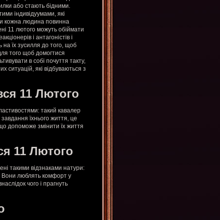
илки або стають бідними.
тими індивідуумами, які
аки кожна людина повинна
ені 11 лютого можуть обіймати
еакціонерів і антагоністів і
 на їх зусилля до того, щоб
 для того щоб домогтися
тивувати в собі почуття такту,
х ситуацій, які відбуваються з
вся 11 Лютого
ластивостями: такий кавалер
завдання їхнього життя, це
що допоможе змінити їх життя
ся 11 Лютого
ені такими відзнаками натури:
а. Вони люблять комфорт у
внаслідок чого і прагнуть
о