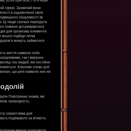
, успіх притягує і те й інше.
ій сфері. Зазвичай вони
ячості в задоволенні своїх
підвищеної збудливості їм
. Ці люди схильні переїдати
ого повинні дотримуватися
хідні для організму елементи.
 всього підійде легка
 здоров’я можуть займатися
ість життя навколо себе.
ахідливими, так і виразно
вигляд тих людей, які постійно
мінюються. Ключове слово для
конані, що речі навколо них не
Водолій
рупи Повітряних знаків, які
мізм, природність,
ета сприятлива для
ожуть подякувати за м’якість
ідопічним вміння генерувати