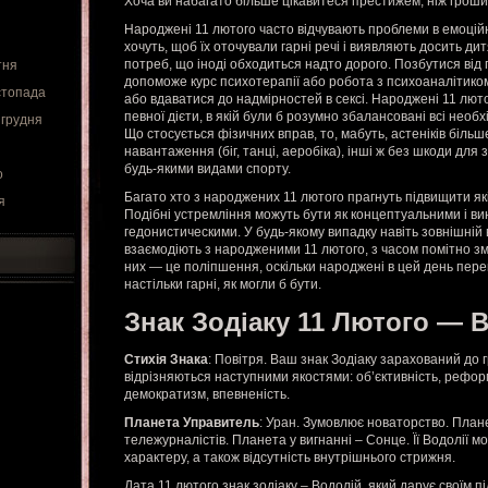
Хоча ви набагато більше цікавитеся престижем, ніж грошима
Народжені 11 лютого часто відчувають проблеми в емоційн
хочуть, щоб їх оточували гарні речі і виявляють досить дит
потреб, що іноді обходиться надто дорого. Позбутися від 
тня
допоможе курс психотерапії або робота з психоаналітиком
стопада
або вдаватися до надмірностей в сексі. Народжені 11 лют
певної дієти, в якій були б розумно збалансовані всі необ
 грудня
Що стосується фізичних вправ, то, мабуть, астеніків більше
навантаження (біг, танці, аеробіка), інші ж без шкоди для
будь-якими видами спорту.
о
Багато хто з народжених 11 лютого прагнуть підвищити як
я
Подібні устремління можуть бути як концептуальними і вин
гедонистическими. У будь-якому випадку навіть зовнішній 
взаємодіють з народженими 11 лютого, з часом помітно з
них — це поліпшення, оскільки народжені в цей день пере
настільки гарні, як могли б бути.
Знак Зодіаку 11 Лютого — 
Стихія Знака
: Повітря. Ваш знак Зодіаку зарахований до г
відрізняються наступними якостями: об’єктивність, рефор
демократизм, впевненість.
Планета Управитель
: Уран. Зумовлює новаторство. План
тележурналістів. Планета у вигнанні – Сонце. Її Водолії м
характеру, а також відсутність внутрішнього стрижня.
Дата 11 лютого знак зодіаку – Водолій, який дарує своїм п