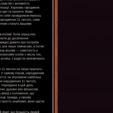
лавство і активність
алізації. Харизма і вроджене
і ідеї та проекти. Вами
єте себе провідником якихось
 народжених 11 лютого, саме
тупово стануть вашими
 егоїзмі. Хоча серед них,
агнути до досягнення
завжди) думати про потреби
, але лише тимчасово, а потім
нець всьому — самотність у
рогресивні особи з числа тих,
 розкіш, з радістю присвячують
і 11 лютого не лише прагнуть
м. У самому справі, народженим
иття, не упускаючи найбільш
ня народжених 11 лютого,
. Народжені в цей день
чні, духовні або фінансові.
ь вихід з положення, що
оді, правда, у своєму
бо просто знайомих, вони здатні
ой факт, що більшість людей