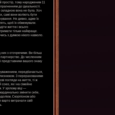
ий простір, тому народженим 11
м прагненням до ідеальності.
б складною вона не була. Хоч
х, самі вони воліють бути
нування. Не дивно, адже їх
плять, щоб їх обмежували.
діти життю і всього
отримати тільки найкраще.
чись з думкою нікого навколо.
д них з оточуючими. Ви більш
ле партнерство. До численним
ші представники вашого знаку
оуважением, передбачається,
 Близнюком. З перерахованими
ві погляди на життя, ті ж
союз, як і на сімейне
. У зрілому віці —
кардинально змінити себе,
Водолієм, Скорпіоном або
 варто витрачати свій
ь.