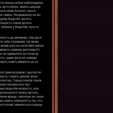
вити перед собою найскладніші
ить честолюбні, мають широке
ться ними болісно, проте
 і вмінь. Незважаючи на всі
одіаку Водолій, досить
Більшість також досить
, зібране у Водоліїв, просто
ність до мінімуму, слід дати
ити себе справами. Це може
акому разі на негативні емоції
вивати навички дипломатії і
е не здавалося на початку.
ість, адже вона не завжди
можуть навіть вважати це за
 гострим розумом і здатністю
ість і навіть цинізм, вони
тоїнству. Серед плюсів також
ання піклуватися про
ких водоліїв непросто, але
досконалості кожну деталь,
лячи краще і якісніше не лише
о навіть зовнішність тих, хто
поступово змінюється в кращу