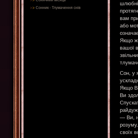
Сонячний місяць
шлюбні 
Сонник
-
Тлумачення снів
протягн
вам пр
або мот
означає
Якщо ж 
вашої в
звільни
тлумач
Сон, у 
ускладн
Якщо В
Ви здол
Спуска
райдуж
— Ви, н
розуму
своїх в