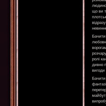
людиною
що ви т
плотськ
відразу
невинн
Бачити 
любовни
ворога
розчару
ролі ка
дивно 
вигоди 
Бачити 
фантазі
перетер
майбутн
випроб