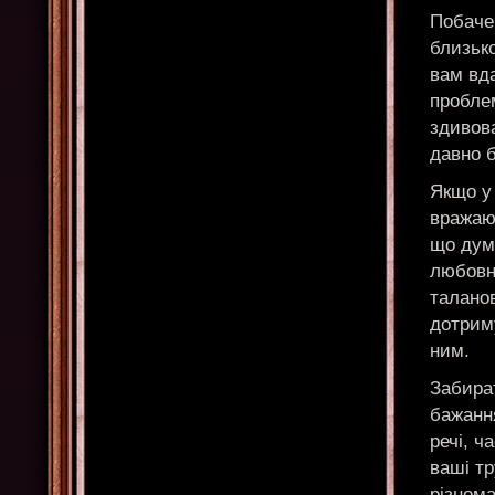
Побаче
близьк
вам вд
пробле
здивова
давно б
Якщо у
вражаю
що дум
любовні
таланов
дотрим
ним.
Забира
бажання
речі, ч
ваші т
різнома