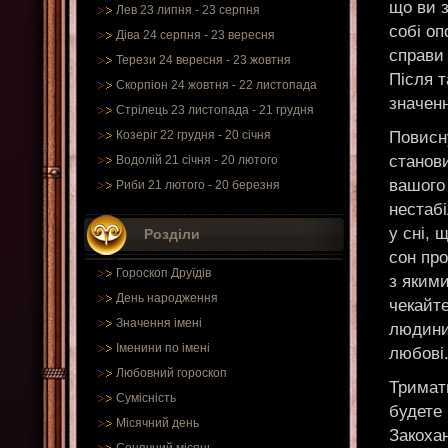
що ви з
Лев 23 липня - 23 серпня
собі оп
Діва 24 серпня - 23 вересня
справи 
Терези 24 вересня - 23 жовтня
Після т
Скорпіон 24 жовтня - 22 листопада
значенн
Стрілець 23 листопада - 21 грудня
Повисну
Козеріг 22 грудня - 20 січня
станови
Водолій 21 січня - 20 лютого
вашого 
Риби 21 лютого - 20 березня
нестабі
у сні, 
Розділи
сон про
Гороскоп Друїдів
з якими
День народження
чекайте
Значення імені
людини.
Іменини по імені
любові
Любовний гороскоп
Тримати
Сумісність
будете
Місячний день
Закохан