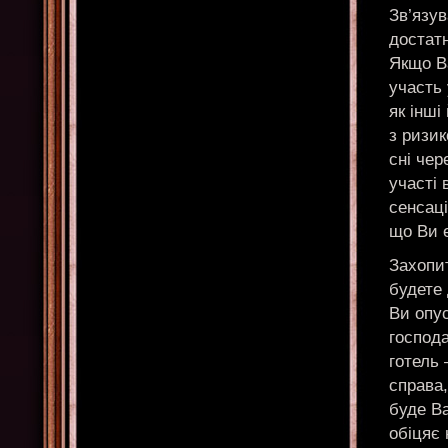
Зв’язув
достат
Якщо В
участь 
як інші
з ризи
сні чер
участі
сенсац
що Ви 
Захопи
будете
Ви опус
господа
готель 
справа
буде Ва
обіцяє 