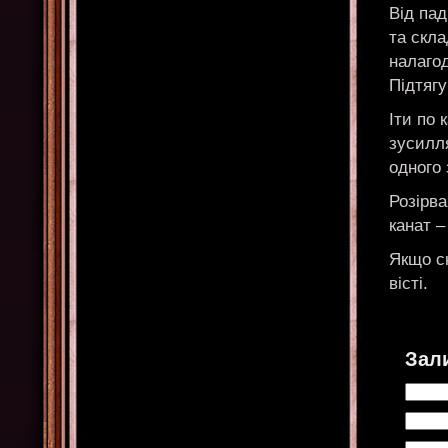
Від пад
та скла
налаго
Підтягу
Іти по 
зусилля
одного 
Розірва
канат 
Якщо сн
вісті.
Зал