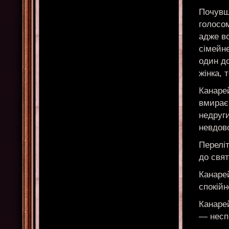
Почувш
голосом
адже в
сімейне
один до
жінка, 
Канаре
вмирає
недруги
невдов
Переліт
до свят
Канаре
спокійн
Канарей
— несп