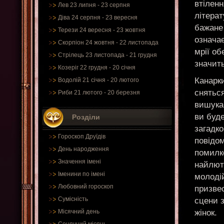
втіленн
Лев 23 липня - 23 серпня
літера
Діва 24 серпня - 23 вересня
бажане 
Терези 24 вересня - 23 жовтня
означає
Скорпіон 24 жовтня - 22 листопада
мрії о
Стрілець 23 листопада - 21 грудня
значить
Козеріг 22 грудня - 20 січня
Канарки
Водолій 21 січня - 20 лютого
сняться
Риби 21 лютого - 20 березня
вишука
ви буде
Розділи
загадк
Гороскоп Друїдів
повідом
День народження
помилко
Значення імені
найлют
Іменини по імені
молодій
Любовний гороскоп
призвес
Сумісність
сцени з
жінок.
Місячний день