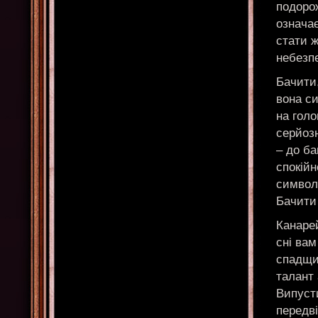
подорож
означає
стати 
небезпе
Бачити,
вона си
на голо
серйозн
– до ба
спокійн
символ
Бачити 
Канарей
сні вам
спадщи
талант 
Випусти
передві