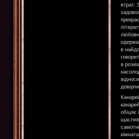
втрат. 
задовол
прекрас
літера
любовно
одержа
в найд
говорит
в розк
насолод
віднос
довірл
Канарей
канарей
обіцяє 
щаслив
самотні
кімната