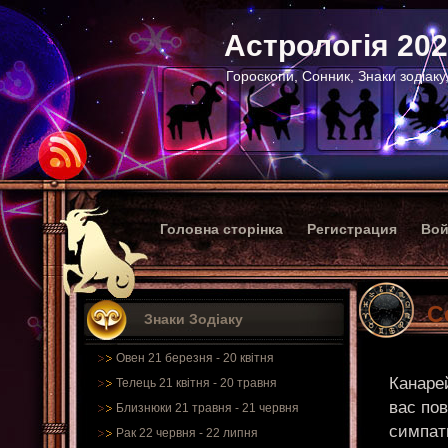
Астрологія 20
Гороскопи, Сонник, Знаки зодіаку
Головна сторінка
Регистрация
Вой
С
Знаки Зодіаку
Овен 21 березня - 20 квітня
Канарей
Телець 21 квітня - 20 травня
вас пов
Близнюки 21 травня - 21 червня
симпат
Рак 22 червня - 22 липня