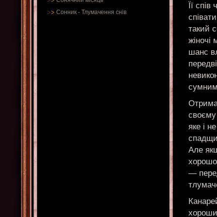
Сонячний місяць
Її спів
Сонник
-
Тлумачення снів
співати
такий с
жіночі 
шанс в
передв
невикон
сумним
Отримат
своєму 
яке і н
спадщин
Але якщ
хорошог
— перед
тлумач
Канарей
хороший