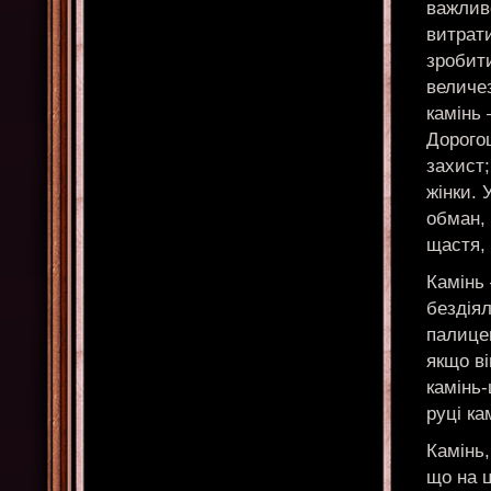
важливо
витрати
зробит
величе
камінь 
Дорогоц
захист;
жінки. 
обман,
щастя, 
Камінь 
бездія
палицею
якщо ві
камінь-
руці ка
Камінь,
що на ц