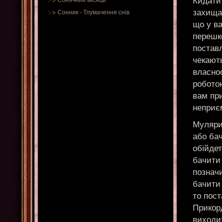
Кидати 
Сонячний місяць
захища
Сонник
-
Тлумачення снів
що у ва
перешко
постав
чекают
власно
роботою
вам при
неприєм
Муляри
або ба
обійдет
бачити 
познач
бачити
то пос
Прикорд
виходи