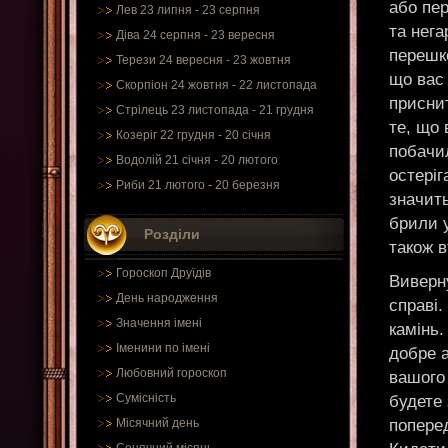
або пер
Лев 23 липня - 23 серпня
та нега
Діва 24 серпня - 23 вересня
перешко
Терези 24 вересня - 23 жовтня
що вас
Скорпіон 24 жовтня - 22 листопада
приснит
Стрілець 23 листопада - 21 грудня
те, що
Козеріг 22 грудня - 20 січня
побачил
Водолій 21 січня - 20 лютого
остеріг
Риби 21 лютого - 20 березня
значить
брили у
Розділи
також в
Гороскоп Друїдів
Виверну
День народження
справі.
Значення імені
камінь
Іменини по імені
добре 
Любовний гороскоп
вашого 
Сумісність
будете 
попере
Місячний день