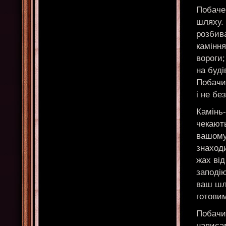
Побачен
шляху. 
розбив
камінн
вороги;
на буді
Побачи
і не бе
Камінь-
чекають
вашому 
знаходи
жах від
заподі
ваш шл
готови
Побачи
написам