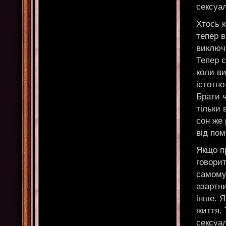
сексуа
Хтось к
тепер 
виключ
Тепер 
коли ви
істотно
Брати ч
тільки 
сон же
від пом
Якщо пр
говорит
самому
азартни
інше. Я
життя. 
сексуал