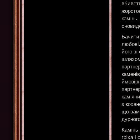
вбивств
жорсток
камінь,
сновид
Бачити
любові.
його зі
шляхом
партнер
камені
ймовірн
партне
кам’яни
з кохан
що вам
дурного
Камінь 
гріха і