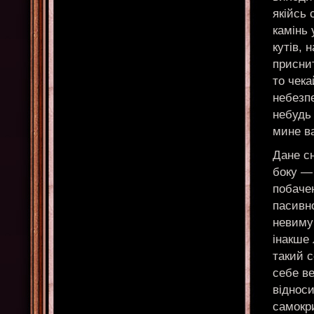
якійсь
камінь 
кутів, 
приснит
то чека
небезпе
небудь 
мине ва
Дане с
боку — 
побачен
пасивно
невиму
інакше 
такий с
себе ве
відноси
самокри