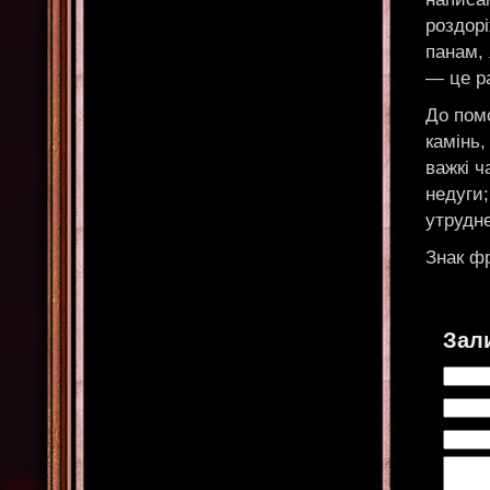
роздор
панам, 
— це ра
До пом
камінь,
важкі ч
недуги;
утрудне
Знак фр
Зал