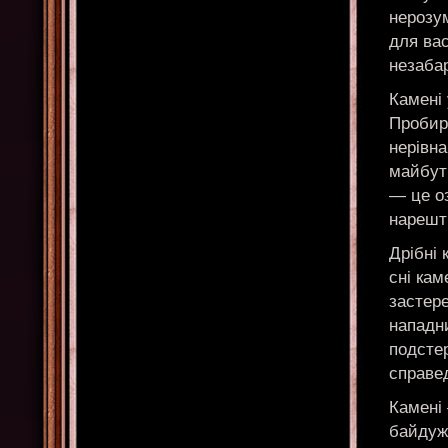
нерозу
для вас
незаба
Камені 
Пробира
нерівна
майбут
— це о
нарешті
Дрібні 
сні кам
застере
нападн
подсте
справед
Камені
байдужі