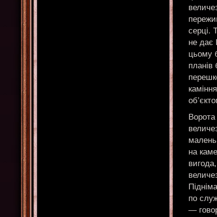
величез
пережив
серці. 
не дає 
цьому 
планів
перешко
каміння
об’єкто
Ворота 
величез
малень
на кам
вигода,
величез
Піднім
по служ
— говор