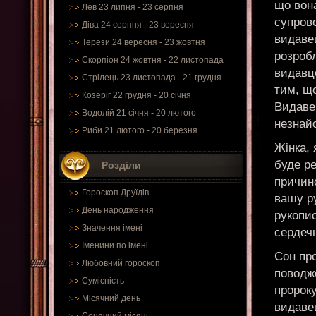
що вон
Лев 23 липня - 23 серпня
супров
Діва 24 серпня - 23 вересня
видаве
Терези 24 вересня - 23 жовтня
розробл
Скорпіон 24 жовтня - 22 листопада
видавце
Стрілець 23 листопада - 21 грудня
тим, що
Козеріг 22 грудня - 20 січня
Видаве
Водолій 21 січня - 20 лютого
незнай
Риби 21 лютого - 20 березня
Жінка, 
буде р
Розділи
причино
Гороскоп Друїдів
вашу ру
День народження
рукопис
Значення імені
сердечн
Іменини по імені
Сон про
Любовний гороскоп
поводж
Сумісність
пророк
Місячний день
видавец