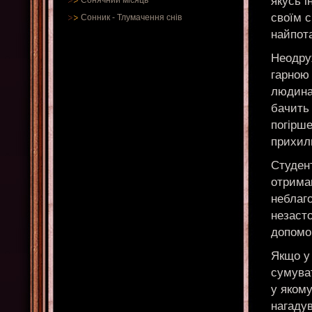
якусь 
Сонячний місяць
своїм с
Сонник
-
Тлумачення снів
найпот
Неодруж
гарною 
людина 
бачить 
погірше
прихиль
Студент
отриман
неблаго
незасто
допомо
Якщо у
сумуват
у яком
нагадув