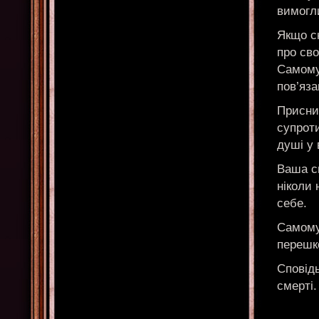
вимогл
Якщо сн
про сво
Самому
пов’яза
Приснив
супрот
душі у 
Ваша сп
ніколи 
себе.
Самому 
перешк
Сповідь
смерті.