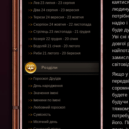
каятис
Лев 23 липня - 23 серпня
людину
Діва 24 серпня - 23 вересня
потрібн
Терези 24 вересня - 23 жовтня
надію і
Скорпіон 24 жовтня - 22 листопада
буде ду
Стрілець 23 листопада - 21 грудня
Уві сн
Козеріг 22 грудня - 20 січня
довгої 
Водолій 21 січня - 20 лютого
найпота
Риби 21 лютого - 20 березня
замисли
світові
Розділи
Якщо у 
Гороскоп Друїдів
передві
День народження
соромно
Значення імені
будете 
Іменини по імені
будучи 
Любовний гороскоп
тяжкому
Сумісність
потреб
його. 
Місячний день