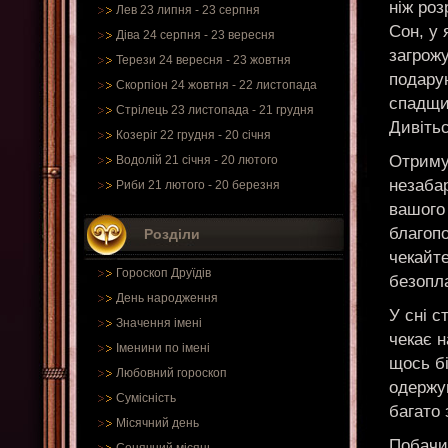
ніж роз
Лев 23 липня - 23 серпня
Сон, у
Діва 24 серпня - 23 вересня
загрож
Терези 24 вересня - 23 жовтня
подарун
Скорпіон 24 жовтня - 22 листопада
спадщин
Стрілець 23 листопада - 21 грудня
Дивіть
Козеріг 22 грудня - 20 січня
Отримує
Водолій 21 січня - 20 лютого
незабар
Риби 21 лютого - 20 березня
вашого
благоп
Розділи
чекайте
Гороскоп Друїдів
безопла
День народження
У сні с
Значення імені
чекає н
Іменини по імені
щось бі
Любовний гороскоп
одержу
Сумісність
багато 
Місячний день
Побачи