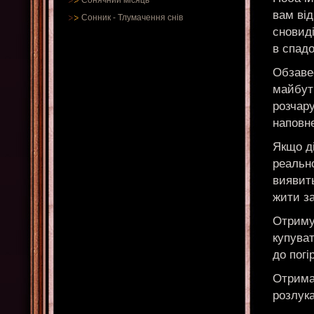
Сонячний місяць
вам від
Сонник
-
Тлумачення снів
сновид
в спад
Обзаве
майбут
розчару
наповн
Якщо ді
реально
виявит
жити з
Отриму
купува
до пог
Отрима
розлук