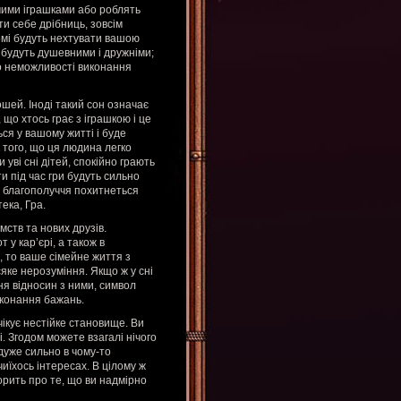
чими іграшками або роблять
ти себе дрібниць, зовсім
омі будуть нехтувати вашою
 будуть душевними і дружніми;
до неможливості виконання
ошей. Іноді такий сон означає
що хтось грає з іграшкою і це
ься у вашому житті і буде
к того, що ця людина легко
 уві сні дітей, спокійно грають
ти під час гри будуть сильно
е благополуччя похитнеться
тека, Гра.
мств та нових друзів.
у кар’єрі, а також в
и, то ваше сімейне життя з
сяке нерозуміння. Якщо ж у сні
ня відносин з ними, символ
иконання бажань.
ікує нестійке становище. Ви
і. Згодом можете взагалі нічого
дуже сильно в чому-то
иїхось інтересах. В цілому ж
орить про те, що ви надмірно