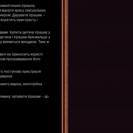
оманітніших іграшок,
 відчути красу сексуальних
тнером. Дарувати іграшки –
втратять пристрасть і
.
вами. Купити дитячу іграшку у
дитина і іграшка-брязкальце у
ку виявиться вигадкою. Таке ж
вол не приносить користі
хом програмування його
то поступово пристрасні
кування.
бачають марна, непотрібна
 оману; купувати іграшки – до