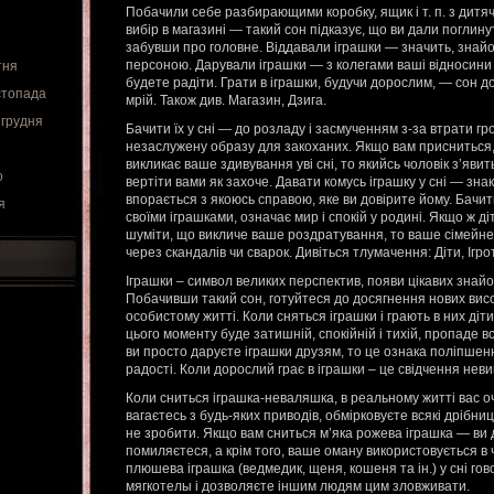
Побачили себе разбирающими коробку, ящик і т. п. з дитя
вибір в магазині — такий сон підказує, що ви дали поглину
забувши про головне. Віддавали іграшки — значить, знай
персоною. Дарували іграшки — з колегами ваші відносини
тня
будете радіти. Грати в іграшки, будучи дорослим, — сон 
стопада
мрій. Також див. Магазин, Дзига.
 грудня
Бачити їх у сні — до розладу і засмученням з-за втрати гр
незаслужену образу для закоханих. Якщо вам присниться, 
викликає ваше здивування уві сні, то якийсь чоловік з’явит
о
вертіти вами як захоче. Давати комусь іграшку у сні — зна
впорається з якоюсь справою, яке ви довірите йому. Бачити
я
своїми іграшками, означає мир і спокій у родині. Якщо ж ді
шуміти, що викличе ваше роздратування, то ваше сімейн
через скандалів чи сварок. Дивіться тлумачення: Діти, Ігро
Іграшки – символ великих перспектив, появи цікавих знайо
Побачивши такий сон, готуйтеся до досягнення нових висот 
особистому житті. Коли сняться іграшки і грають в них діт
цього моменту буде затишній, спокійній і тихій, пропаде в
ви просто даруєте іграшки друзям, то це ознака поліпшен
радості. Коли дорослий грає в іграшки – це свідчення нев
Коли сниться іграшка-неваляшка, в реальному житті вас оч
вагаєтесь з будь-яких приводів, обмірковуєте всякі дрібниц
не зробити. Якщо вам сниться м’яка рожева іграшка — ви 
помиляєтеся, а крім того, ваше оману використовується в ч
плюшева іграшка (ведмедик, щеня, кошеня та ін.) у сні гов
мягкотелы і дозволяєте іншим людям цим зловживати.