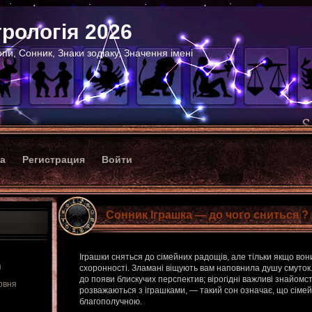
рологія 2026
пи, Сонник, Знаки зодіаку, Значення імені
ка
Регистрация
Войти
Сонник Іграшка — до чого сниться ?
Іграшки сняться до сімейних радощів, але тільки якщо вони
я
схоронності. Зламані віщують вам наповнила душу смуток.
до появи блискучих перспектив; вірогідні важливі знайомст
рвня
розважаються з іграшками, — такий сон означає, що сіме
благополучною.