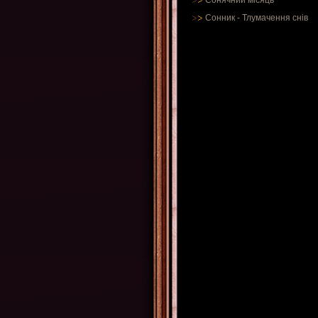
Сонячний місяць
Сонник
-
Тлумачення снів