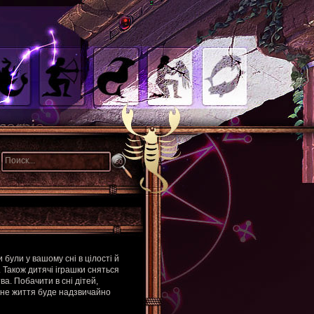
 були у вашому сні в цілості й
 Також дитячі іграшки сняться
ва. Побачити в сні дітей,
йне життя буде надзвичайно