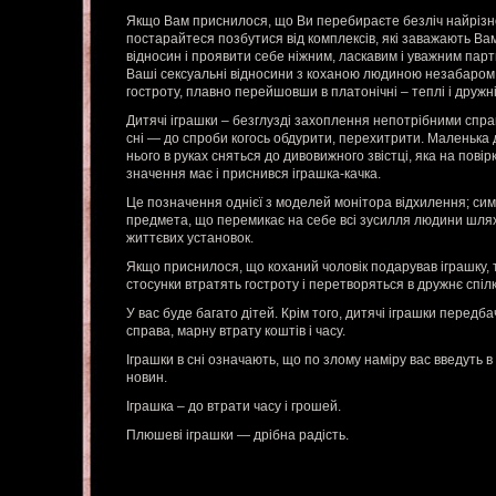
Якщо Вам приснилося, що Ви перебираєте безліч найрізн
постарайтеся позбутися від комплексів, які заважають Вам
відносин і проявити себе ніжним, ласкавим і уважним пар
Ваші сексуальні відносини з коханою людиною незабаром 
гостроту, плавно перейшовши в платонічні – теплі і дружні
Дитячі іграшки – безглузді захоплення непотрібними спра
сні — до спроби когось обдурити, перехитрити. Маленька 
нього в руках сняться до дивовижного звістці, яка на повір
значення має і приснився іграшка-качка.
Це позначення однієї з моделей монітора відхилення; сим
предмета, що перемикає на себе всі зусилля людини шля
життєвих установок.
Якщо приснилося, що коханий чоловік подарував іграшку, 
стосунки втратять гостроту і перетворяться в дружнє спіл
У вас буде багато дітей. Крім того, дитячі іграшки перед
справа, марну втрату коштів і часу.
Іграшки в сні означають, що по злому наміру вас введуть в
новин.
Іграшка – до втрати часу і грошей.
Плюшеві іграшки — дрібна радість.