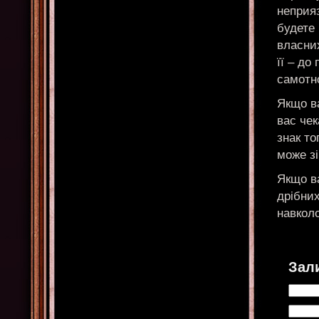
неприяз
будете 
власних
її – до
самотно
Якщо в
вас чек
знак то
може з
Якщо в
дрібних
навколо
Зал