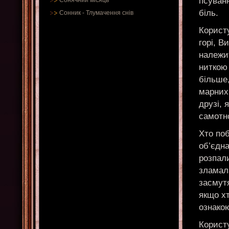
псуванн
Сонячний місяць
біль.
Сонник
-
Тлумачення снів
Корист
горі, В
належит
ниткою
більше
марних 
друзі, 
самотно
Хто поб
об’єдна
розпали
зламала
засмутя
якщо хт
ознакою
Користу