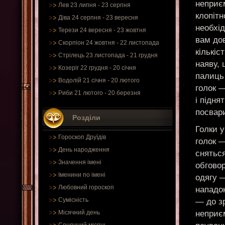
неприєм
Лев 23 липня - 23 серпня
клопітн
Діва 24 серпня - 23 вересня
необхі
Терези 24 вересня - 23 жовтня
вам дов
Скорпіон 24 жовтня - 22 листопада
кількіс
Стрілець 23 листопада - 21 грудня
наяву, 
Козеріг 22 грудня - 20 січня
палиць 
Водолій 21 січня - 20 лютого
голок —
Риби 21 лютого - 20 березня
і підня
посвар
Розділи
Голки у
Гороскоп Друїдів
голок —
День народження
сняться
Значення імені
обгово
Іменини по імені
одягу —
Любовний гороскоп
нападок
Сумісність
— до зр
неприє
Місячний день