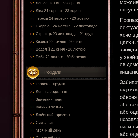
можливо
Лев 23 липня - 23 серпня
порушен
Діва 24 серпня - 23 вересня
Терези 24 вересня - 23 жовтня
Пропаж
Скорпіон 24 жовтня - 22 листопада
сексуа
Стрілець 23 листопада - 21 грудня
хоче ві
цвяхи, 
Козеріг 22 грудня - 20 січня
завжди 
Водолій 21 січня - 20 лютого
у знай
Риби 21 лютого - 20 березня
свідом
кишеню,
Розділи
Забиват
Гороскоп Друїдів
відхил
День народження
обережн
Значення імені
або ве
Іменини по імені
або оца
Любовний гороскоп
незапла
Сумісність
насиль
Місячний день
або оца