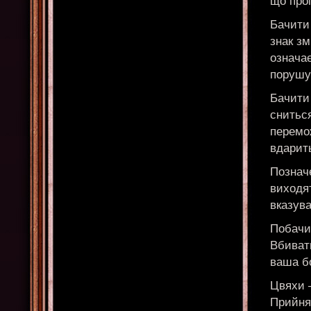
що прог
Бачити 
знак з
означає
порушу
Бачити 
сниться
перемо
вдарить
Познач
виходят
вказува
Побачи
Вбиват
ваша бо
Цвяхи 
Прийня