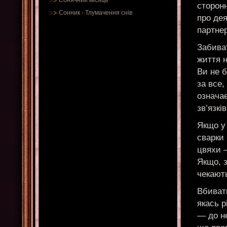
Сонячний місяць
сторонн
Сонник
-
Тлумачення снів
про де
партне
Забиват
життя н
Ви не 
за все,
означає
зв’язків
Якщо у
сварки 
цвяхи 
Якщо, з
чекають
Вбиват
якась р
— до не