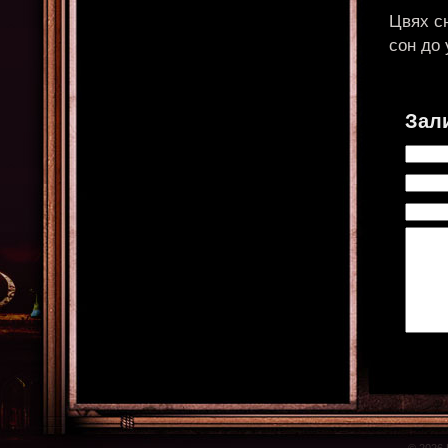
Цвях сн
сон до 
Зал