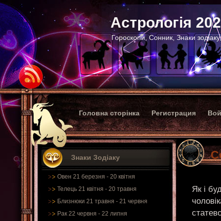
Астрологія 20
Гороскопи, Сонник, Знаки зодіаку
Головна сторінка
Регистрация
Вой
С
Знаки Зодіаку
Овен 21 березня - 20 квітня
Як і бу
Телець 21 квітня - 20 травня
чоловік
Близнюки 21 травня - 21 червня
статево
Рак 22 червня - 22 липня