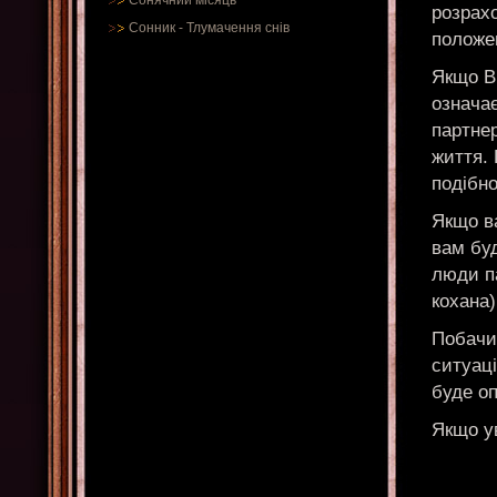
Сонячний місяць
розрах
Сонник
-
Тлумачення снів
положен
Якщо Ви
означа
партнер
життя. 
подібн
Якщо ва
вам буд
люди п
кохана)
Побачи
ситуац
буде о
Якщо ув