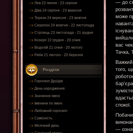
— до ск
Лев 23 липня - 23 серпня
розвант
Діва 24 серпня - 23 вересня
може п
Терези 24 вересня - 23 жовтня
навант
Скорпіон 24 жовтня - 22 листопада
існуван
Стрілець 23 листопада - 21 грудня
вийшли 
Козеріг 22 грудня - 20 січня
вас чек
Водолій 21 січня - 20 лютого
Тачка, 
Риби 21 лютого - 20 березня
Важкий 
того, 
Розділи
робото
Гороскоп Друїдів
бар’єра
День народження
зумієте
Значення імені
вдасть
Іменини по імені
спокої.
Любовний гороскоп
Побачит
Сумісність
виконан
Місячний день
— озна