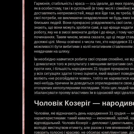
Гармонія, стабільність і краса — ось ідеали, до яких прагн
як в особистому, так і в суспільній (в тому числі і сімейне)
доставляють неприємностей, якщо все йде так, як треба. 
свої потреби, не викликаючи невдоволення чи будь-яких і
близьких людей. Вони прекрасно усвідомлюють свої сили, зд
знають, що вони можуть зробити самі, а що краще надати 
роботу, яку не в змозі виконати добре і до кінця, і тому час
починаннях. Таким чином, можна сказати, що ці люди став
досяжні цілі. Менш освічені з числа тих, хто народився 3
можливості бути вибитими з колії негативним ставленням 
невдачами на шляху.
Їм необхідно навчитися робити свої справи спокійно, не в
і домагатися того ж результату з меншими витратами сил.
проти них, і більшість народжених 31 грудня прекрасно з
у всіх ситуаціях здатні точно оцінити, який варіант поведін
воліють «не розгойдувати човен», тобто не нариватися на
якої-небудь причини їм доводиться оприлюднювати свою д
оточуючих непопулярними поглядами. Успіх цих людей част
збалансувати прояву властивих їм в однаковій мірі ідеаліз
Чоловік Козеріг — народив
Чоловіки, які відзначають день народження 31 грудня — 
характеристиками: такий кавалер — економний, зрілий, з
відповідальний. Чоловік-Козеріг – дипломат і джентльмен,
володіє мистецтвом етикету, але разом з тим впевнений у с
говорить голосно і красиво, не обсипає компліментами, д