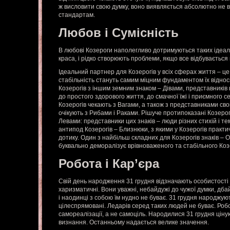
ж висловити свою думку, воно виявляється абсолютно не 
стандартам.
Любов і Сумісність
В любові Козероги наполегливо дотримуються таких ідеалів,
краса, і рідко створюють проблеми, якщо все відбувається
Ідеальний партнер для Козерогів у всіх сферах життя – це 
стабільність стануть самим міцним фундаментом їх відно
Козерогів з іншим земним знаком – Дівами, представників 
до простого здорового життя, до смачної їжі і приємного с
Козерогів чекають з Вагами, а також з представниками свог
очікують з Рибами і Раками. Рішуче протипоказані Козерог
Левами: представники цих знаків – люди різних стихій і 
антипод Козерогів – Близнюки, з якими у Козерогів практи
дотику. Один з найбільш складних для Козерогів знаків – 
буквально деморалізує врівноваженого та стабільного Коз
Робота і Кар’єра
Свій день народження 31 грудня відзначають особистості 
харизматичні. Вони уважні, небайдужі до чужої думки, дбай
і наодинці з собою їм нудно не буває. 31 грудня народжую
цілеспрямовані. Ледарів серед таких людей не буває. Робо
самореалізації, а не самоціль. Народилися 31 грудня ціну
визнання. Останньому надається велике значення.