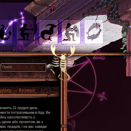
діаку — Козеріг
начають 31 грудня день
омогти потрапившим в біду. Ви
айну наполегливість у
 ідеєю або проектом, ви з
ає ледарів, і на вас завжди