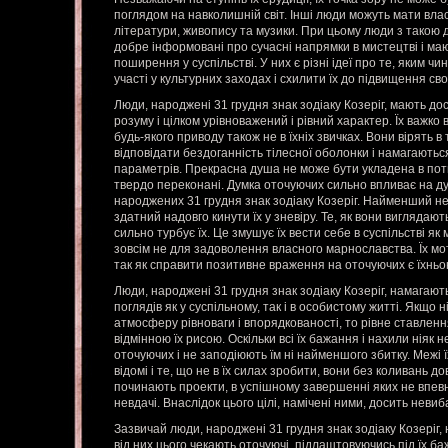
поглядом на навколишній світ. Інші люди можуть мати вла
літератури, живопису та музики. При цьому люди з тако
добре інформовані про сучасні напрямки в мистецтві і ма
поширення у суспільстві. У них є різні ідеї про те, яким 
участі у культурних заходах і схилити їх до підвищення сво
Люди, народжені 31 грудня знак зодіаку Козеріг, мають д
розуму і цілком урівноважений і рівний характер. Їх важко в
будь-якого приводу також не в їхніх звичках. Вони вірять в
відповідати бездоганність тілесної оболонки і намагаютьс
параметрів. Прекрасна душа не може бути укладена в потв
твердо переконані. Думка оточуючих сильно впливає на д
народжених 31 грудня знак зодіаку Козеріг. Найменший не
здатний надовго кинути їх у зневіру. Те, як вони виглядаю
сильно турбує їх. Це змушує їх вести себе в суспільстві як
зовсім не для задоволення власного марнославства. Їх мо
так як справити позитивне враження на оточуючих є їхнь
Люди, народжені 31 грудня знак зодіаку Козеріг, намагают
поглядів як у суспільному, так і в особистому житті. Якщ
атмосферу рівноваги і впорядкованості, то рівне ставленн
відмінною їх рисою. Оскільки всі їх бажання і нахили ніяк 
оточуючих і не заподіюють їм ні найменшого збитку. Межі
відомі і те, що не в їх силах зробити, вони без коливань д
починають проекти, в успішному завершенні яких не впев
невдачі. Внаслідок цього цілі, намічені ними, досить невиба
Зазвичай люди, народжені 31 грудня знак зодіаку Козеріг, 
від них цього чекають оточуючі, підлаштовуючись під їх б