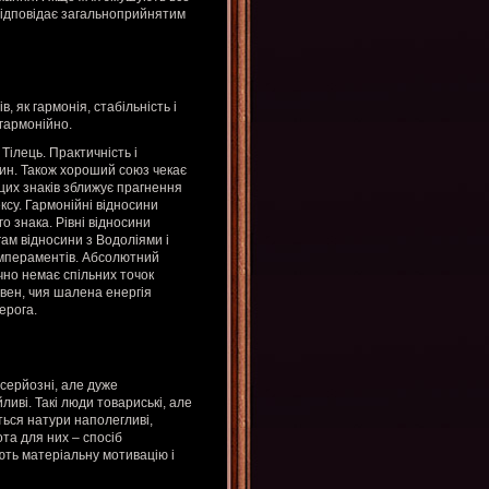
відповідає загальноприйнятим
 як гармонія, стабільність і
 гармонійно.
Тілець. Практичність і
син. Також хороший союз чекає
цих знаків зближує прагнення
ексу. Гармонійні відносини
о знака. Рівні відносини
ам відносини з Водоліями і
темпераментів. Абсолютний
чно немає спільних точок
Овен, чия шалена енергія
ерога.
серйозні, але дуже
ливі. Такі люди товариські, але
ться натури наполегливі,
та для них – спосіб
ють матеріальну мотивацію і