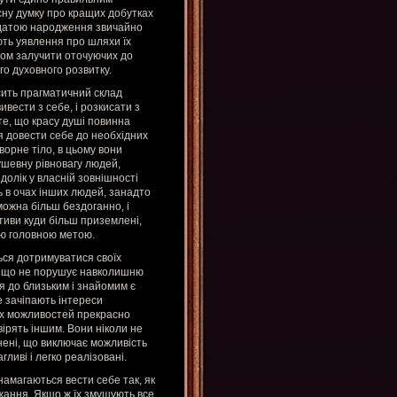
сну думку про кращих добутках
ю датою народження звичайно
ють уявлення про шляхи їх
чином залучити оточуючих до
го духовного розвитку.
осить прагматичний склад
ивести з себе, і розкисати з
 те, що красу душі повинна
я довести себе до необхідних
орне тіло, в цьому вони
ушевну рівновагу людей,
долік у власній зовнішності
ть в очах інших людей, занадто
 можна більш бездоганно, і
тиви куди більш приземлені,
ою головною метою.
ься дотримуватися своїх
о ніщо не порушує навколишню
я до близьким і знайомим є
не зачіпають інтереси
 їх можливостей прекрасно
овірять іншим. Вони ніколи не
нені, що виключає можливість
гливі і легко реалізовані.
намагаються вести себе так, як
ажання. Якщо ж їх змушують все