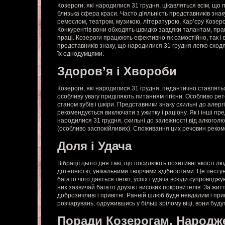
Козероги, які народилися 31 грудня, цікавляться всім, що 
близька сфера краси. Часто діяльність представників знак
ремеслом, театром, музикою, літературою. Кар’єру Козеро
Конкурентів вони обходять швидко завдяки талантам, праг
праці. Козероги працюють ефективно як самостійно, так і в
представників знаку, що народилися 31 грудня легко сход
їх однодумцями.
Здоров’я і Хвороби
Козероги, які народилися 31 грудня, педантично ставлятьс
особливу увагу приділяють питанням гігієни. Особливо ре
станом зубів і шкіри. Представники знаку схильні до алергі
рекомендується виключати з ужитку і раціону. Як і інші пре
народилися 31 грудня, схильні до залежності від алкогол
(особливо заспокійливих). Споживання цих речовин рекоме
Доля і Удача
Вібрації цього дня такі, що посилюють позитивні якості л
дотепністю, унікальними творчими здібностями. Це пестуни 
багато чого дається легко, успіх і удача всюди супроводжу
них зазвичай багато друзів і високих покровителів. За житт
доброзичливі і привітні. Ранній шлюб буде невдалим і при
розчарувань; одружившись у більш зрілому віці, вони буду
Поради Козерогам, Народж