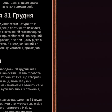
о представники цього знака
іння жінки тримати себе.
я 31 Грудня
ідмінностями натури: така
 дещо еротичні та влюбливі,
 як ніхто інший вміє поводити
іх пристойностей і на перший
ковою, але при цьому рідко в
дковий і неоднозначний, і в
в і домагався її, прикладав
я
ароджені 31 грудня знак
 цінностям. Навіть їх робота
х втіленнях. Все, що створили
ізації, викликає у них
Вони намагаються оточити себе
бути вигнано з їх оточення,
 з датою народження 31 грудня
ернути оточуючих у свою віру і
е є помилкою з їх боку.
 бути єдино правильним