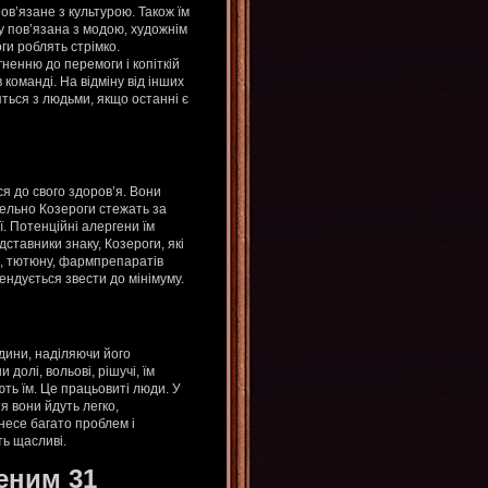
пов’язане з культурою. Також їм
у пов’язана з модою, художнім
ги роблять стрімко.
ненню до перемоги і копіткій
 команді. На відміну від інших
яться з людьми, якщо останні є
я до свого здоров’я. Вони
тельно Козероги стежать за
ї. Потенційні алергени їм
дставники знаку, Козероги, які
ю, тютюну, фармпрепаратів
ндується звести до мінімуму.
юдини, наділяючи його
долі, вольові, рішучі, їм
ють їм. Це працьовиті люди. У
я вони йдуть легко,
несе багато проблем і
ть щасливі.
еним 31