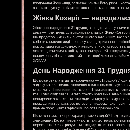
вподобаної йому жінці, зазначає близькі йому риси – част
звертають увагу не тільки не зовнішність, але також на вм
Жінка Козеріг — народилас
Жінки, що народилися 31 грудня, володіють наступними в
дама — практична, цілеспрямована, щира. Жінки-Козероги
ніж представники сильної статі цього знака. Жінка-Козеріг
себе як справжня леді – вона сувора дотримання зовнішн
погляд здається холодною й неприступною, суворої і загад
якій жінці криється такий вулкан пристрастей. Її шарм зага
першу чергу він спрямований на те, щоб чоловік завойовува
зусилля.
День Народження 31 Грудн
Що може означати дата народження — 31 грудня? Люди, н
зодіаку Козеріг, велике значення в житті надають духовним
може мати відношення до творчості і мистецтву в їх різни
кращі уми людства за багато століть існування земної цивіл
непідробне захоплення і знаходить відгук у їхніх душах. 
прекрасними речами, все потворне і недосконале повинно 
щоб не порушувати гармонію і почуття прекрасного.
Що можна сказати про характер таких людей? Іноді люди
знак зодіаку Козеріг, перегинають палицю, намагаючись зв
переконати їх своє розуміння стандартів і канонів краси. Ц
Незважаючи на ступінь їх ерудиції, їх точка зору не може