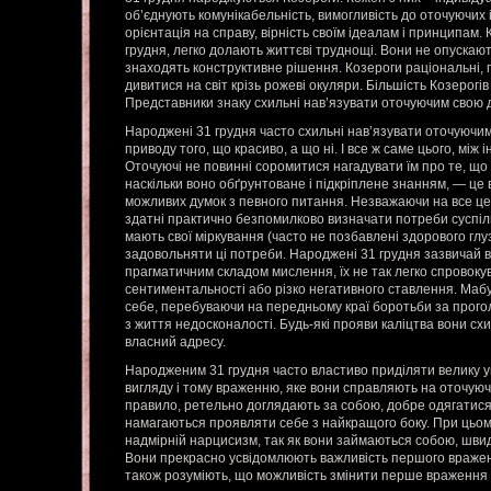
об’єднують комунікабельність, вимогливість до оточуючих і 
орієнтація на справу, вірність своїм ідеалам і принципам.
грудня, легко долають життєві труднощі. Вони не опускаю
знаходять конструктивне рішення. Козероги раціональні, п
дивитися на світ крізь рожеві окуляри. Більшість Козерогів
Представники знаку схильні нав’язувати оточуючим свою д
Народжені 31 грудня часто схильні нав’язувати оточуючим
приводу того, що красиво, а що ні. І все ж саме цього, між 
Оточуючі не повинні соромитися нагадувати їм про те, що ї
наскільки воно обґрунтоване і підкріплене знанням, — це 
можливих думок з певного питання. Незважаючи на все це
здатні практично безпомилково визначати потреби суспільс
мають свої міркування (часто не позбавлені здорового глуз
задовольняти ці потреби. Народжені 31 грудня зазвичай в
прагматичним складом мислення, їх не так легко спровоку
сентиментальності або різко негативного ставлення. Мабу
себе, перебуваючи на передньому краї боротьби за прог
з життя недосконалості. Будь-які прояви каліцтва вони сх
власний адресу.
Народженим 31 грудня часто властиво приділяти велику у
вигляду і тому враженню, яке вони справляють на оточуючи
правило, ретельно доглядають за собою, добре одягатися і
намагаються проявляти себе з найкращого боку. При цьому
надмірній нарцисизм, так як вони займаються собою, швид
Вони прекрасно усвідомлюють важливість першого враженн
також розуміють, що можливість змінити перше враження 