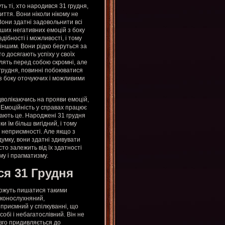
уть ті, хто народився 31 грудня,
 життя. Вони ніколи нікому не
Вони здатні задовольнити всі
нших негативних емоцій з боку
ібності і можливості, і тому
іншим. Вони рідко беруться за
то досягають успіху у своїх
лять перед собою скромні, але
1 грудня, повинні побоюватися
з боку оточуючих і можливими
ідволікаючись на прояви емоцій,
 Емоційність у справах працює
нають це. Народжені 31 грудня
ки їм більш вигідний, і тому
 неприємності. Але якщо з
умку, вони здатні здивувати
о залежить від їх здатності
му і прагматизму.
ся 31 Грудня
можуть пишатися такими
аконослухняний,
 приємний у спілкуванні, що
обі і небагатослівний. Він не
овго придивляється до