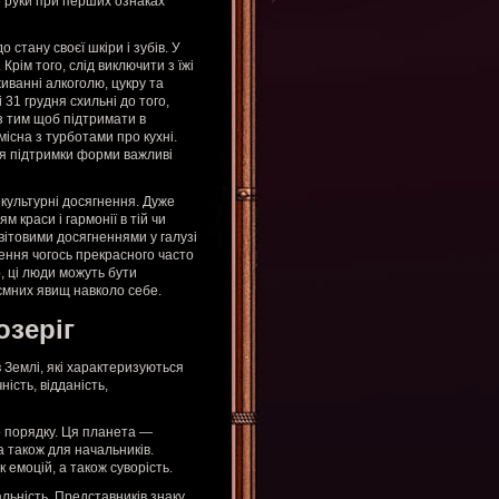
е руки при перших ознаках
стану своєї шкіри і зубів. У
Крім того, слід виключити з їжі
живанні алкоголю, цукру та
 31 грудня схильні до того,
з тим щоб підтримати в
місна з турботами про кухні.
ля підтримки форми важливі
 культурні досягнення. Дуже
м краси і гармонії в тій чи
вітовими досягненнями у галузі
рення чогось прекрасного часто
, ці люди можуть бути
ємних явищ навколо себе.
озеріг
в Землі, які характеризуються
ість, відданість,
о порядку. Ця планета —
а також для начальників.
 емоцій, а також суворість.
льність. Представників знаку