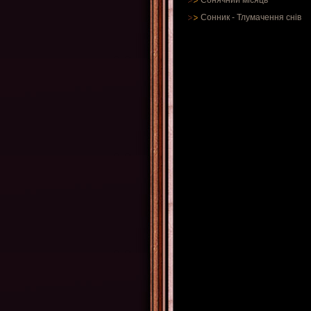
Сонячний місяць
Сонник
-
Тлумачення снів