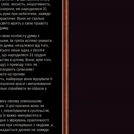
себе, чесність, ініціативність,
 Козероги, які народилися 31
ть руки при небезпеки, завжди
рактичні. Вони не схильні
 свято вірять у свою правоту.
умку.
 свою особисту думку з
іншим, їм треба всіляко уникати.
х думка, незалежно від того,
всього лише одна з безлічі
, що народилися 31 грудня
тва в цілому. Вони, крім того,
ду) з приводу того, як
олодіють сучасним і
вати на прояви
ть, найкраще вони відчували б
олошення краси і випалювання
ильні сприймати як образи у
вагу своєму зовнішньому
х. З цієї причини вони, як
, перебуваючи в суспільстві,
 їх важко звинуватити в
ше з міркувань практичності.
я при спілкуванні з людьми, а
надається далеко не завжди.