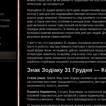
можна покластися: ви не уникаєте труднощів і не опустит
небезпеки, що насувається.
Народжені 31 грудня можуть бути дуже педантичними щодо 
зв’язку з цим для них надзвичайно важливі питання гігієни. 
тня
різного роду алергени. Обережність слід проявити і в спо
стопада
кави, а також нікотину, особливо в юнацькі роки. Народжені
щоб витрачати значні суми грошей на косметичні засоби, 
 грудня
порядок свою зовнішність. Їх любов до краси прекрасно су
Кулінарні навички виключно сприятливі для цих людей. Д
регулярні фізичні навантаження.
о
У житті тих, хто народився 31 грудня, основною цінністю є
я
часто їх робота і кар’єра бувають пов’язані з проголошення
іншій формі. Вони, як правило, дійсно схиляються перед с
літератури, живопису та музики. Але в силу того, що ство
передбачає також знищення чогось негарного, потворного
серйозно стурбовані пошуком і усуненням всіляких непри
Знак Зодіаку 31 Грудня — К
Стихія Знака
: Земля. Ваш знак Зодіаку належить до знакі
наступними якостями: працьовитість, сумлінність, методичн
незалежність, ясність, реалізм.
Планета Управитель
: Сатурн. Відповідає за прагнення д
головний покровитель для професій у сфері будівництва, 
Планета у вигнанні – Місяць. Несе відповідальність за брак
31 грудня народжуються Козероги. Кожен з них – індивідуа