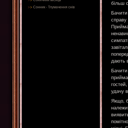
Сонячний місяць
більш 
Сонник
-
Тлумачення снів
Бачити 
справу
Прийма
ненавис
симпат
завітал
поперед
дають 
Бачити 
прийма
гостей,
удачу в
Якщо, б
належит
виявит
помітно