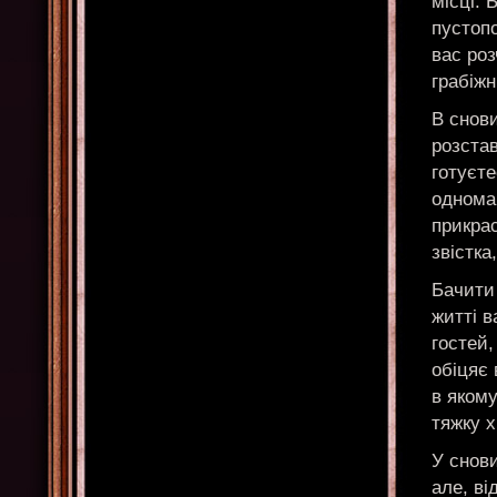
місці. 
пустопо
вас роз
грабіжн
В снови
розстав
готуєте
однома
прикрас
звістка
Бачити 
житті в
гостей,
обіцяє
в якому
тяжку 
У снови
але, ві