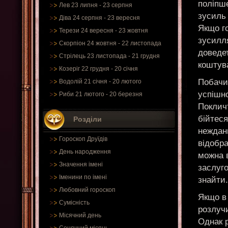
поліпш
Лев 23 липня - 23 серпня
зусиль 
Діва 24 серпня - 23 вересня
Якщо го
Терези 24 вересня - 23 жовтня
зусилл
Скорпіон 24 жовтня - 22 листопада
доведет
Стрілець 23 листопада - 21 грудня
коштува
Козеріг 22 грудня - 20 січня
Побачит
Водолій 21 січня - 20 лютого
успішно
Риби 21 лютого - 20 березня
Покличт
бійтеся
Розділи
неждан
Гороскоп Друїдів
відобра
День народження
можна в
Значення імені
заслуго
Іменини по імені
знайти.
Любовний гороскоп
Якщо в
Сумісність
розлуч
Місячний день
Однак 