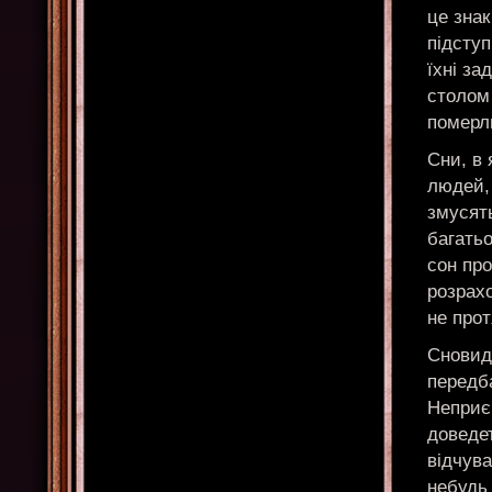
це знак
підступ
їхні за
столом 
померл
Сни, в 
людей, 
змусять
багатьо
сон про
розрахо
не прот
Сновиді
передб
Неприє
доведе
відчува
небудь