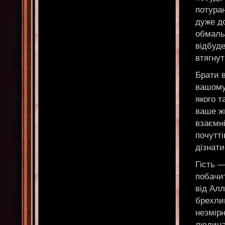
потура
дуже до
обмаль.
відбуд
втягнут
Брати в
вашому
якого т
ваше жи
взаємні
почутті
дізнати
Гість —
побачит
від Алл
брехлив
незмірн
людина,