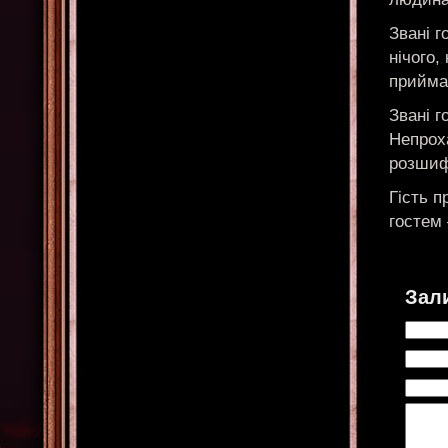
Звані г
нічого,
прийма
Звані г
Непроха
розшиф
Гість 
гостем
Зал