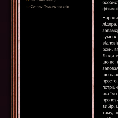
Сонячний місяць
особист
Сонник
-
Тлумачення снів
фізичні
Народи
лідера.
запамо
зумовлю
відпові
роки, в
Люди м
що всі 
заповз
що нар
просто,
потрібн
яка їм 
пропоз
вибір, 
тому, щ