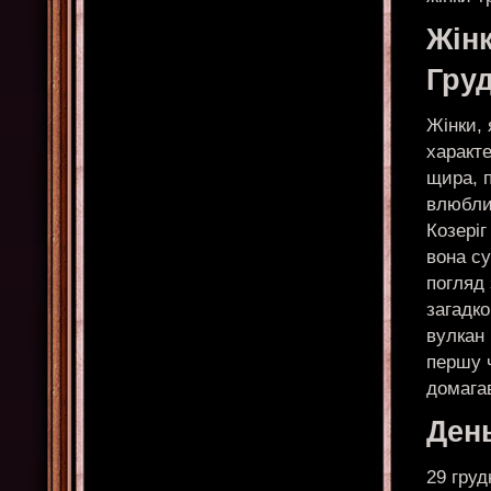
Жінк
Гру
Жінки, 
характ
щира, п
влюблив
Козеріг
вона с
погляд
загадко
вулкан 
першу ч
домагав
Ден
29 гру