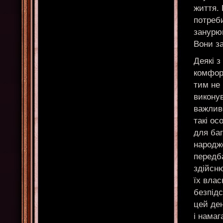
життя. 
потреби
занурюю
Вони з
Деякі з
комфорт
тим не 
виконув
важлив
такі ос
для ба
народже
передба
здійсню
їх влас
безпід
цей ден
і намаг