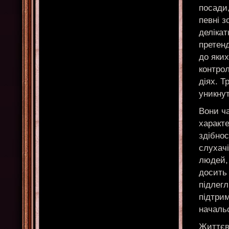
посади,
певні з
делікат
претенд
до яких
контро
діях. Т
уникну
Вони ча
характ
здібнос
слухачі
людей, 
досить 
підлегл
підтри
начальс
Життєві