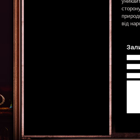
уникайт
сторону
природ
від нар
Зал