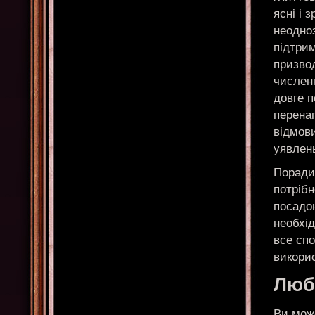
ясні і 
неодноз
підтрим
призво
числен
довге п
перенап
відмови
уявлень
Поради 
потрібн
посадою
необхі
все спо
викори
Любо
Ви може