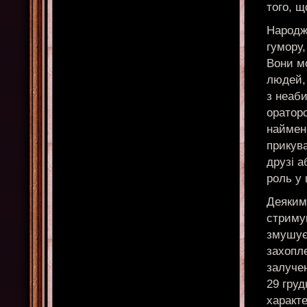
того, щ
Народж
гумору,
Вони м
людей, 
з неаби
оратор
найменш
прикува
друзі а
роль у 
Деяким
стримув
змушує 
захопле
залуче
29 груд
характе