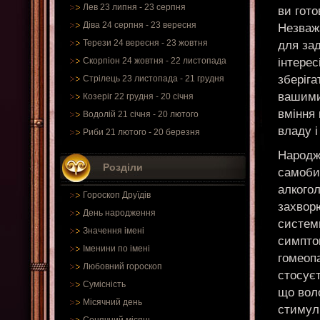
Лев 23 липня - 23 серпня
ви гото
Діва 24 серпня - 23 вересня
Незваж
Терези 24 вересня - 23 жовтня
для зад
інтерес
Скорпіон 24 жовтня - 22 листопада
зберіга
Стрілець 23 листопада - 21 грудня
вашими
Козеріг 22 грудня - 20 січня
вміння 
Водолій 21 січня - 20 лютого
владу і
Риби 21 лютого - 20 березня
Народж
Розділи
самоби
алкогол
Гороскоп Друїдів
захворю
День народження
систем
Значення імені
симптом
Іменини по імені
гомеопа
Любовний гороскоп
стосуєт
Сумісність
що вол
Місячний день
стимул