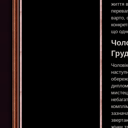
життя в
переваг
варто, 
конкрет
що одно
Чоло
Гру
Чоловік
наступ
обереж
диплома
мистецт
небагат
комплі
зазнача
звертаю
жінки т