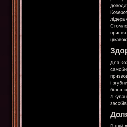
доводит
Козеро
лідера 
Стомлен
присвят
цікаво
Здо
Для Коз
самобич
призво
і згубн
більшос
Лікуван
засобів
Доля
В цей 