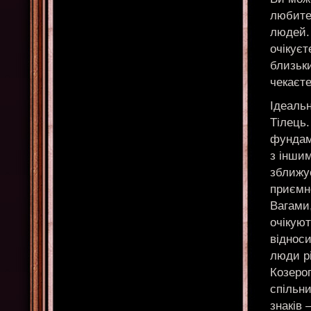
любите
людей.
очікуєт
близьк
чекаєт
Ідеальн
Тілець.
фундам
з іншим
зближує
приємно
Вагами,
очікуют
відноси
люди р
Козерог
спільни
знаків 