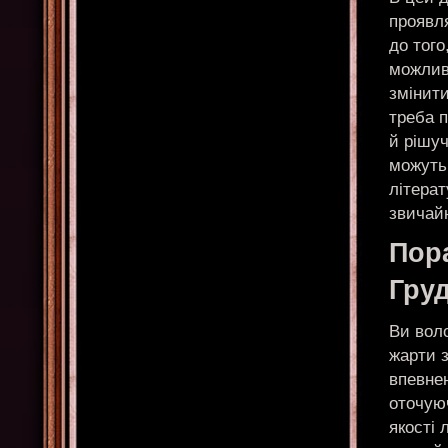
проявля
до тог
можлив
змінити
треба 
й рішуч
можуть 
літерат
звичайн
Пор
Гру
Ви воло
жарти з
впевнен
оточую
якості 