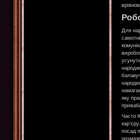
врівнов
Робо
Для на
самотні
комунік
виробл
усунути
народже
балаку
народив
намага
яку пра
приваб
Часто К
кар’єру
посад п
розміре