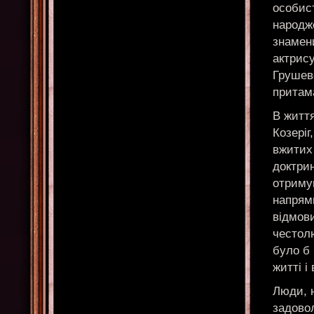
особис
народже
знамен
актрис
Грушевс
притам
В життя
Козеріг
вжитих
доктрин
отримую
напрямк
відмов
честол
було б
житті і
Люди, н
задово