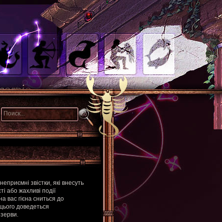
неприємні звістки, які внесуть
ті або жахливі події
на вас гієна сниться до
 цього доведеться
езерви.