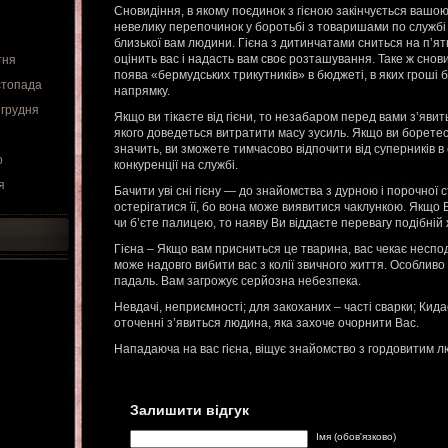
Сновидіння, в якому поєдинок з гієною закінчується ваш
невелику перепочинок у боротьбі з товаришами по службі 
близької вам людини. Гієна з дитинчатами сниться на п’я
оцінить вас і надасть вам своє розташування. Таке ж снов
тня
поява «бермудських трикутників» в бюджеті, в яких гроші 
стопада
напрямку.
 грудня
Якщо ви тікаєте від гієни, то незабаром перед вами з’яв
якого доведеться витратити масу зусиль. Якщо ви боретеся
значить, ви зможете тимчасово відпочити від суперників в 
о
конкуренції на службі.
я
Бачити уві сні гієну — до знайомства з дурною і порочної 
остерігатися її, бо вона може виявитися чаклункою. Якщо Ви
чи б’єте палицею, то наяву Ви віддаєте перевагу подібній 
Гієна – Якщо вам присниться це тварина, вас чекає неспод
може надовго вибити вас з колії звичного життя. Особливо 
падаль. Вам загрожує серйозна небезпека.
Невдачі, неприємності; для закоханих – часті сварки; Кид
оточенні з’явиться людина, яка захоче очорнити Вас.
Нападаюча на вас гієна, віщує знайомство з гордовитим 
Залишити відгук
Імя (обов'язково)