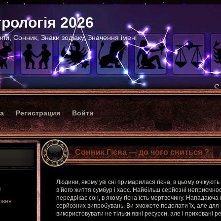
рологія 2026
пи, Сонник, Знаки зодіаку, Значення імені
ка
Регистрация
Войти
Сонник Гієна — до чого сниться ?
Людини, якому уві сні примарилася гієна, в цьому очікують 
я
в його життя сумбур і хаос. Найбільш серйозні неприємнос
передрікає сон, в якому гієна їсть мертвечину. Нападаюча 
рвня
серйозних випробувань. Ви зможете подолати їх, але для
використовувати не тільки явні ресурси, але і приховані р