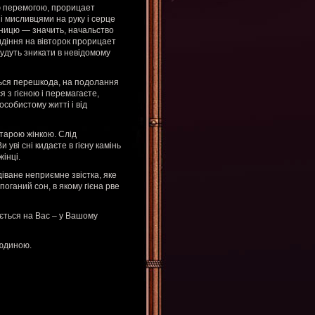
ою перемогою, прорицает
і мисливцями на руку і серце
тницю — значить, начальство
идіння на вівторок прорицает
будуть зникати в невідомому
иться перешкода, на подолання
 з гієною і перемагаєте,
особистому житті і від
старою жінкою. Слід
 уві сні кидаєте в гієну камінь
жінці.
іване неприємне звістка, яке
поганий сон, в якому гієна рве
ається на Вас – у Вашому
людиною.