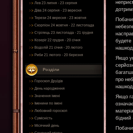
неприєм
Лев 23 липня - 23 серпня
дотрим
Діва 24 серпня - 23 вересня
Терези 24 вересня - 23 жовтня
Побачи
Скорпіон 24 жовтня - 22 листопада
небезп
Стрілець 23 листопада - 21 грудня
наспра
будете 
Козеріг 22 грудня - 20 січня
нашкод
Водолій 21 січня - 20 лютого
Риби 21 лютого - 20 березня
Якщо ув
серйоз
Розділи
багатш
про неб
Гороскоп Друїдів
нашкод
День народження
Якщо га
Значення імені
означає
Іменини по імені
матеріа
Любовний гороскоп
бідний 
Сумісність
Місячний день
Побачит