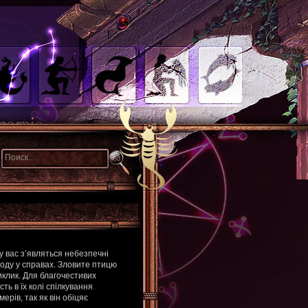
у вас з’являться небезпечні
оду у справах. Зловите птицю
иклик. Для благочестивих
ть в їх колі спілкування
рів, так як він обіцяє