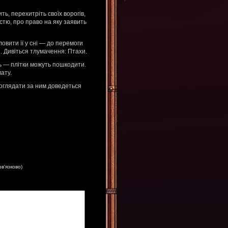
ь, перехитріть своїх ворогів,
стю, про право на яку заявить
ловити її у сні — до перемоги
і. Дивіться тлумачення: Птахи.
ть — плітки можуть пошкодити.
ату.
доглядати за ним доведеться
ов'язково)