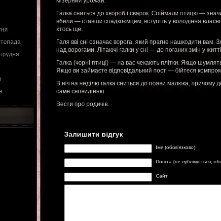
мізерний урожай.
Галка сниться до хвороб і сварок. Спіймали птицю — значит
вбили — ставши спадкоємцем, вступіть у володіння власні
хтось ще.
тня
стопада
Галя вві сні означає ворога, який прагне нашкодити вам. З
над ворогами. Літаючі галки у сні — до поганих змін у житт
 грудня
Галка (чорні птиці) — на вас чекають плітки. Якщо шумля
Якщо ви займаєте відповідальний пост — бійтеся компром
о
В ніч на неділю галка сниться до появи малюка, причому 
я
саме сновидінню.
Вести про родичів.
Залишити відгук
Імя (обов'язково)
Пошта (не публікується, об
Сайт