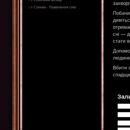
Сонячний місяць
захворі
Сонник
-
Тлумачення снів
Побачит
дивітьс
отримає
сні — д
стати 
Допомог
людини
Вбити с
спадщи
Зал