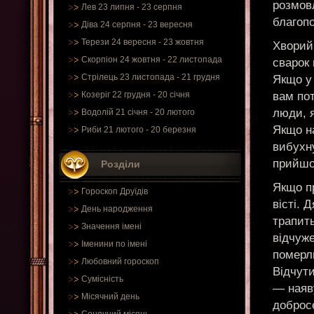
розмов
Лев 23 липня - 23 серпня
благопо
Діва 24 серпня - 23 вересня
Терези 24 вересня - 23 жовтня
Хворий
Скорпіон 24 жовтня - 22 листопада
сварок 
Стрілець 23 листопада - 21 грудня
Якщо у
вам пот
Козеріг 22 грудня - 20 січня
люди, я
Водолій 21 січня - 20 лютого
Якщо на
Риби 21 лютого - 20 березня
вибухн
прийшо
Розділи
Якщо пр
Гороскоп Друїдів
вісті. 
День народження
трапить
Значення імені
відчуж
Іменини по імені
померли
Любовний гороскоп
Відчути
Сумісність
— наяву
Місячний день
доброс