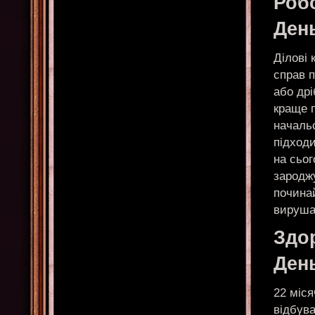
Робо
Ден
Ділові
справ 
або др
краще п
начальс
підходи
на сьог
зародж
починай
вирушай
Здор
Ден
22 міся
відбув