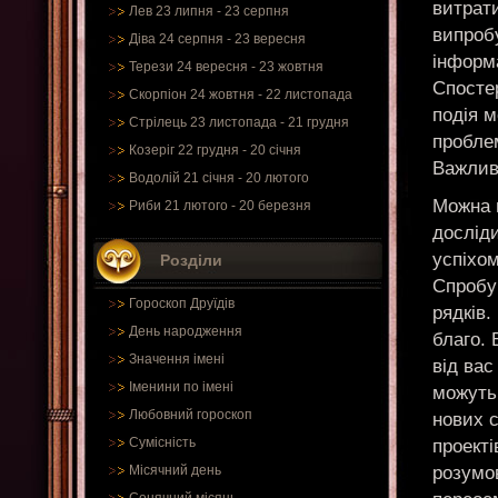
витрат
Лев 23 липня - 23 серпня
випробу
Діва 24 серпня - 23 вересня
інформа
Терези 24 вересня - 23 жовтня
Спостер
Скорпіон 24 жовтня - 22 листопада
подія 
Стрілець 23 листопада - 21 грудня
проблем
Козеріг 22 грудня - 20 січня
Важлива
Водолій 21 січня - 20 лютого
Можна 
Риби 21 лютого - 20 березня
досліди
успіхом
Розділи
Спробу
Гороскоп Друїдів
рядків
День народження
благо.
Значення імені
від вас
Іменини по імені
можуть 
Любовний гороскоп
нових с
Сумісність
проект
розумов
Місячний день