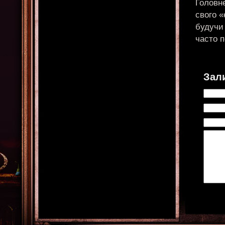
Головне
свого «
будучи
часто п
Зал