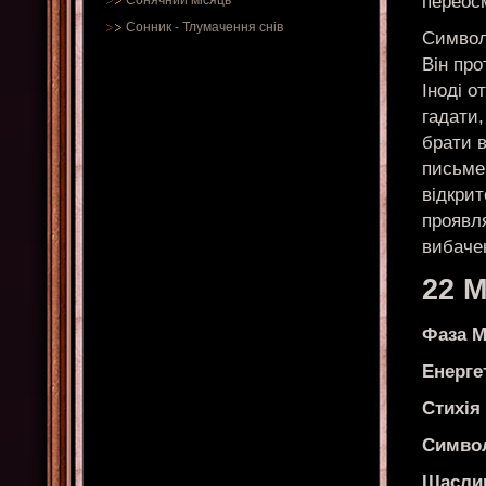
переосм
Сонячний місяць
Сонник
-
Тлумачення снів
Символ
Він про
Іноді 
гадати,
брати в
письме
відкрит
проявл
вибаче
22 
Фаза М
Енерге
Стихія
Симво
Щасли