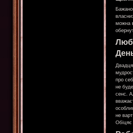
Бажано 
власних
можна в
обернут
Любо
Ден
Двадця
мудрост
про себ
не буд
сенс. 
вважає
особлив
не варт
Обіцяє 