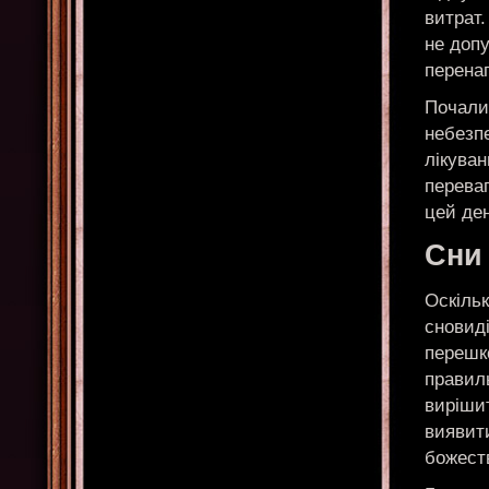
витрат
не допу
перена
Почали
небезпе
лікува
переваг
цей ден
Сни
Оскільк
сновиді
перешк
правил
вирішит
виявити
божеств