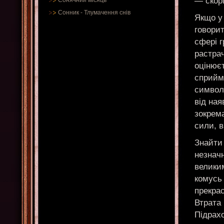
— скор
Сонячний місяць
Сонник
-
Тлумачення снів
Якщо у 
говорит
сфері г
растрач
оцінює
сприйм
символ 
від на
зокрема
сили, в
Знайти
незначн
велики
комусь
прекрас
Втрата 
Підрах