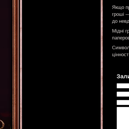
Якщо п
гроші 
до невд
Мідні г
паперов
Символ
цінност
Зал