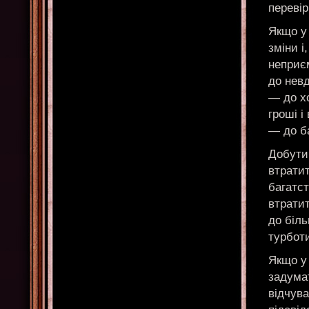
перевір
Якщо у 
зміни і
неприєм
до невд
— до х
гроші 
— до б
Добути
втрати
багатст
втрати
до біл
турботи
Якщо у 
задумат
відчува