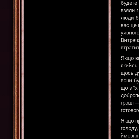
будете 
взяли г
люди бу
вас це 
уявного
Витрача
втратит
Якщо ви
якийсь 
щось д
вони бу
що з ї
доброп
гроші 
готовог
Якщо п
голоду,
ймовірн