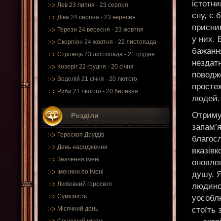
істотн
Лев 23 липня - 23 серпня
сну, є 
Діва 24 серпня - 23 вересня
присни
Терези 24 вересня - 23 жовтня
у них. 
Скорпіон 24 жовтня - 22 листопада
бажання
Стрілець 23 листопада - 21 грудня
нездат
Козеріг 22 грудня - 20 січня
поводж
Водолій 21 січня - 20 лютого
простеж
Риби 21 лютого - 20 березня
людей.
Отримує
Розділи
запам’я
Гороскоп Друїдів
благос
День народження
вказівк
Значення імені
оновлен
Іменини по імені
душу. 
Любовний гороскоп
людино
Сумісність
уособл
стоїть 
Місячний день