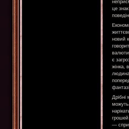
неприєм
це знак
поведін
Економ
життєво
новий 
говори
валюти 
є загро
жінка,
людина
попере
фантаз
Дрібні 
можуть
нарікат
грошей 
— спри