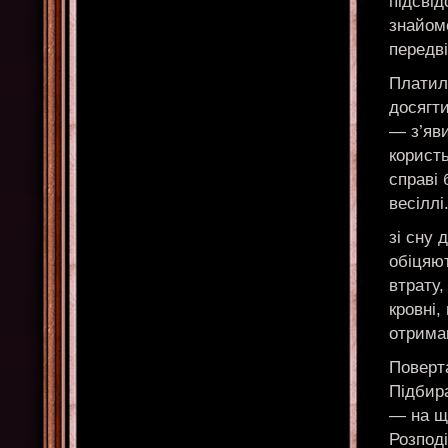
підсвід
знайом
передв
Платил
досягти
— з’яви
користь
справі 
весіллі
зі сну 
обіцяют
втрату,
кровні,
отрима
Поверт
Підбира
— на щ
Розподі