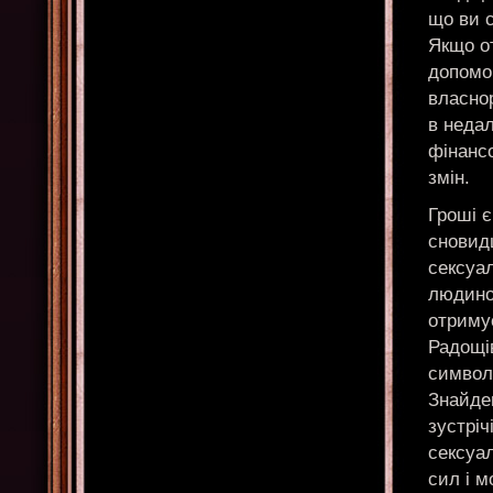
що ви 
Якщо от
допомог
власно
в неда
фінансо
змін.
Гроші є
сновид
сексуал
людино
отримує
Радощів
символ
Знайден
зустрі
сексуал
сил і 