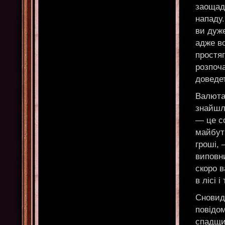
заощад
нападу.
ви дуже
адже во
простяг
розпоч
доведе
Валюта 
знайшл
— це с
майбутн
гроші,
виповни
скоро в
в лісі і 
Сновиді
повідо
спадщи