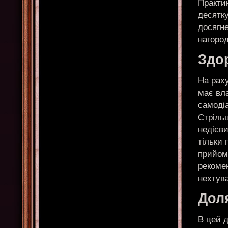
Практик
десятку
досягне
нагоро
Здо
На раху
має вла
самодіа
Стрільц
недієви
тільки 
прийом
рекоме
нехтув
Доля
В цей д