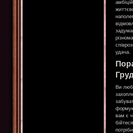
амбіцій
життєво
наполег
відмовл
задума
різнома
співроз
удача.
Пор
Гру
Ви люби
захопл
забуват
формую
вам є 
бійтеся
потріб