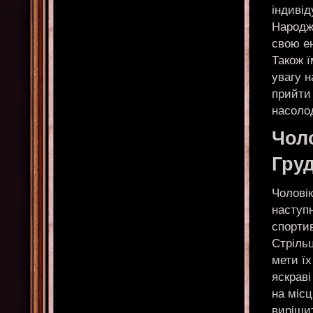
індивід
Народж
свою е
Також ї
увагу н
прийти 
насоло
Чол
Гру
Чоловік
наступ
спортив
Стрільц
мети їх
яскраві
на місц
виріши