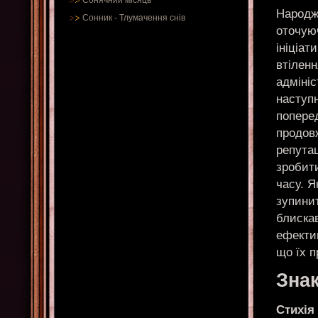
Сонячний місяць
Народж
Сонник
-
Тлумачення снів
оточуюч
ініціат
втіленн
адміні
наступн
поперед
продовж
репута
зробит
часу. 
зупинит
блиска
ефектив
що їх п
Знак
Стихія