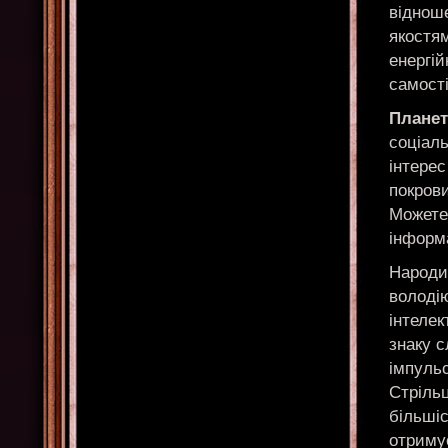
відноше
якостям
енергій
самості
Планет
соціаль
інтерес
покрови
Можете 
інформа
Народил
володі
інтелек
знаку с
імпульс
Стрільц
більшіс
отримує