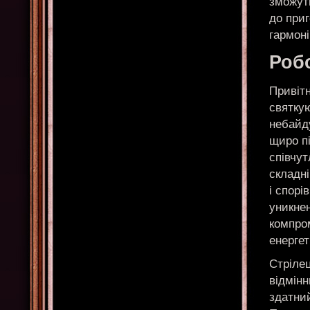
зможуть
до приг
гармон
Робо
Привітн
святкую
небайд
щиро пі
співчут
складні
і спорі
уникнен
компро
енергет
Стрілец
відмінн
здатни