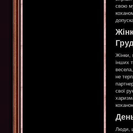
свою м
коханом
допуск
Жін
Гру
Жінки, 
інших 
весела,
не терп
партнер
свої ру
харизма
коханою
Ден
Люди, щ