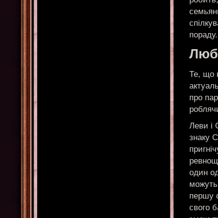
семьяни
спілкув
пораду.
Любо
Те, що 
актуаль
про пар
робляч
Леви і
знаку С
пригні
ревнощ
один од
можуть 
першу с
свого б