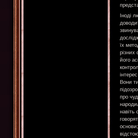
предста
Іноді л
доводи
звинува
дослідж
їх мет
різних 
його а
контрол
інтерес
Вони ти
підозро
про чу
народил
навіть 
говорят
основи
відстою