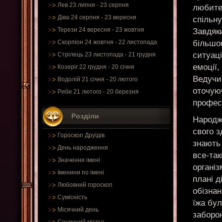
Лев 23 липня - 23 серпня
любите 
Діва 24 серпня - 23 вересня
спільну
Терези 24 вересня - 23 жовтня
Завдяк
більшо
Скорпіон 24 жовтня - 22 листопада
ситуаці
Стрілець 23 листопада - 21 грудня
емоції,
Козеріг 22 грудня - 20 січня
Ведучи
Водолій 21 січня - 20 лютого
оточую
Риби 21 лютого - 20 березня
професі
Розділи
Народже
свого з
Гороскоп Друїдів
знають 
День народження
все-та
Значення імені
організ
Іменини по імені
плані д
Любовний гороскоп
обізна
Сумісність
їжа бул
Місячний день
заборон