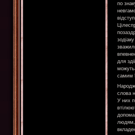
по знак
невгам
відсту
Цілесп
позазд
зодіаку
зважили
впевне
для зді
можуть
самим ї
Народже
слова н
У них п
втілюют
допома
людям,
вкладен