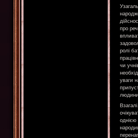
Узагал
народж
дійснос
про реч
вплива
задовол
ролі ба
працівн
чи учні
необхі
уваги н
припуст
людини 
Взагалі
очікува
однією 
народив
перенап