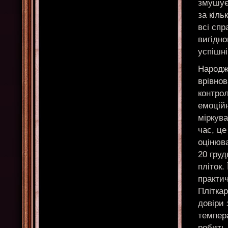
змушує,
за кіль
всі спр
вигідно
успішні
Народже
врівнов
контрол
емоцій
міркува
час, це
оцінюва
20 груд
пліток.
практич
Пліткар
довіри
темпер
робить,