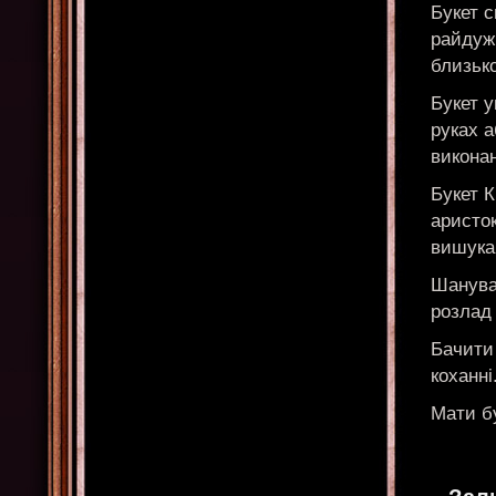
Букет с
райдужн
близьк
Букет у
руках а
викона
Букет К
аристо
вишука
Шанува
розлад 
Бачити
коханні
Мати бу