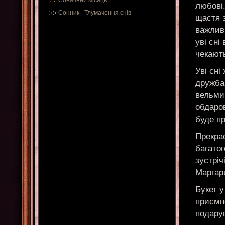
Сонячний місяць
любові.
Сонник
-
Тлумачення снів
щастя з
важливі
уві сні
чекають
Уві сні
дружба
вельми 
обдаров
буде п
Прекра
багатог
зустріч
Маргар
Букет у
приємн
подару