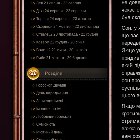
не дове
Лев 23 липня - 23 серпня
чекає о
Діва 24 серпня - 23 вересня
був ск
Терези 24 вересня - 23 жовтня
Скорпіон 24 жовтня - 22 листопада
Сон, у 
Стрілець 23 листопада - 21 грудня
що вас 
передв
Козеріг 22 грудня - 20 січня
Якщо ув
Водолій 21 січня - 20 лютого
придив
Риби 21 лютого - 20 березня
який пі
справжн
Розділи
сон пр
Гороскоп Друїдів
суспіл
День народження
цього 
Значення імені
Якщо мо
Іменини по імені
красиви
Любовний гороскоп
отрима
Сумісність
важка в
Місячний день
вам роз