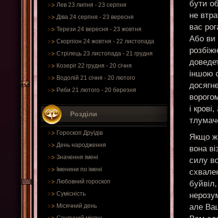
бути об
Лев 23 липня - 23 серпня
не втр
Діва 24 серпня - 23 вересня
вас рог
Терези 24 вересня - 23 жовтня
Або ви 
Скорпіон 24 жовтня - 22 листопада
розбіжн
Стрілець 23 листопада - 21 грудня
доведе
Козеріг 22 грудня - 20 січня
іншою 
Водолій 21 січня - 20 лютого
досягне
Риби 21 лютого - 20 березня
ворогом
і крові
Розділи
тлумач
Гороскоп Друїдів
Якщо жі
День народження
вона ві
Значення імені
силу во
Іменини по імені
схвален
Любовний гороскоп
буйвіл,
Сумісність
нерозум
але Ва
Місячний день