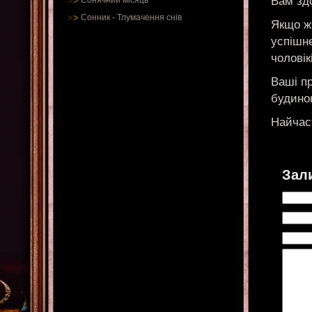
Вам зд
Сонячний місяць
Сонник
-
Тлумачення снів
Якщо жі
успішне
чоловік
Ваші п
будино
Найчаст
Зал