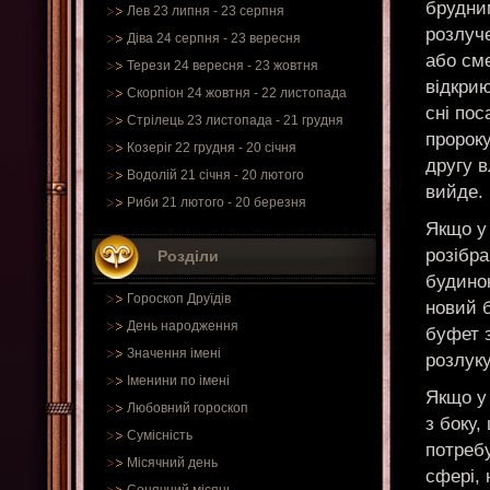
брудним
Лев 23 липня - 23 серпня
розлуч
Діва 24 серпня - 23 вересня
або сме
Терези 24 вересня - 23 жовтня
відкрию
Скорпіон 24 жовтня - 22 листопада
сні пос
Стрілець 23 листопада - 21 грудня
пророку
Козеріг 22 грудня - 20 січня
другу в
Водолій 21 січня - 20 лютого
вийде.
Риби 21 лютого - 20 березня
Якщо у 
розібра
Розділи
будино
Гороскоп Друїдів
новий 
День народження
буфет з
Значення імені
розлук
Іменини по імені
Якщо у
Любовний гороскоп
з боку,
Сумісність
потреб
Місячний день
сфері, 