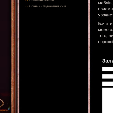
Сонячний місяць
меблів,
Сонник
-
Тлумачення снів
приємні
урочист
Бачити
може оз
того, ч
порожні
Зал