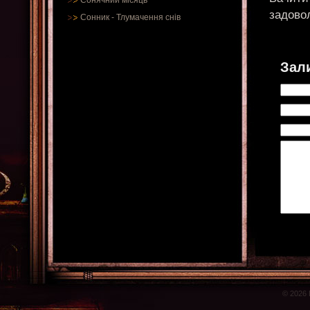
Сонячний місяць
задово
Сонник
-
Тлумачення снів
Зал
© 2026 