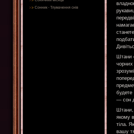
Сонячний місяць
владною
Сонник
-
Тлумачення снів
рукавиц
передві
намагає
станете
подбати
Дивітьс
Штани с
чорних 
зрозумі
попере
предме
будете 
— сон д
Штани, 
якому в
тіла. Я
вашу тя