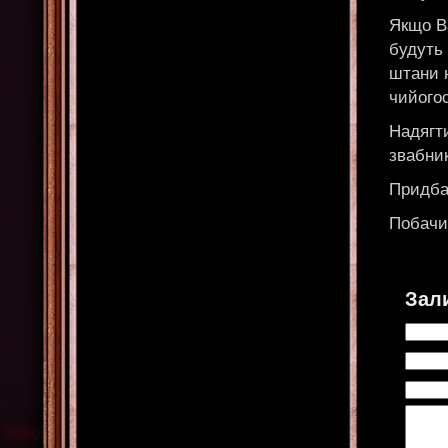
Якщо В
будуть 
штани 
чийогос
Надягт
звабник
Придбан
Побачи
Зал