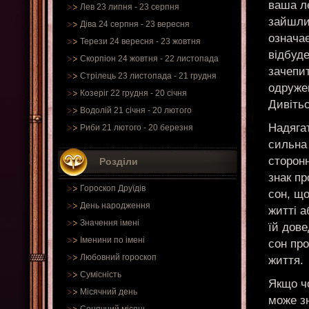
ваша ле
Лев 23 липня - 23 серпня
зайшли
Діва 24 серпня - 23 вересня
означає
Терези 24 вересня - 23 жовтня
відбуде
Скорпіон 24 жовтня - 22 листопада
зачепит
Стрілець 23 листопада - 21 грудня
одружен
Козеріг 22 грудня - 20 січня
Дивітьс
Водолій 21 січня - 20 лютого
Надягат
Риби 21 лютого - 20 березня
сильна 
сторонн
Розділи
знак пр
Гороскоп Друїдів
сон, що
День народження
житті а
Значення імені
їй дове
Іменини по імені
сон про
Любовний гороскоп
життя.
Сумісність
Якщо чо
Місячний день
може зн