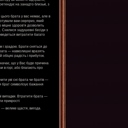
ретендує на занадто близькі, з
цього брата у вас немає, але в
готували вам сюрприз, який
о міцне здоров’я дозволить
х. Снилися задушевні бесіди з
оведеться витратити багато
 і зрадою. Брати сняться до
 брата — навколишні вразять
 обіцяє радість і прибуток.
означає, що у Вас буде причина
чи в горі, або благають про
ити уві сні брата чи братів —
и брат символізує бажання
і випадки. Втратити брата —
ти прикрості
 — велике щастя, вигода.