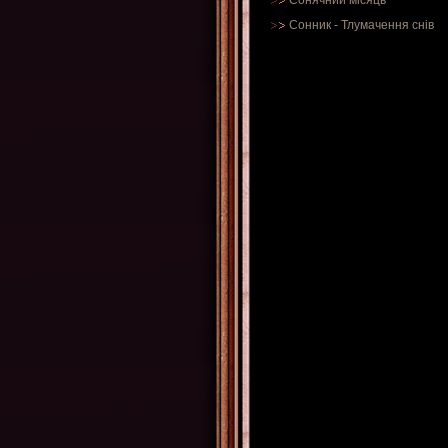
Сонячний місяць
Сонник
-
Тлумачення снів