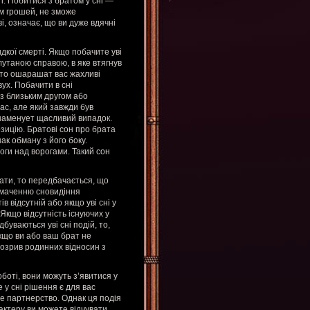
ті. Побитися з братом у сні —
рім грошей, не зможе
і, означає, що ви дуже вдячні
дкої смерті. Якщо побачите уві
лутаною справою, в яке втягнув
, то ошарашат вас жахливі
ух. Побачити в сні
 з близьким другом або
час, але який завжди був
знаменует щасливий випадок.
озицію. Братові сон про брата
ак обману з його боку.
оги над ворогами. Такий сон
ати, то передбачається, що
лумаченню сновидіння
в відсутній або якщо уві сні у
 Якщо відсутність існуючих у
буваються уві сні подій, то,
Якщо ви або ваш брат не
 розрив родинних відносин з
оботі, вони можуть з’явитися у
 у сні рішення є для вас
е партнерство. Однак ця подія
актеру ви можете відчувати,