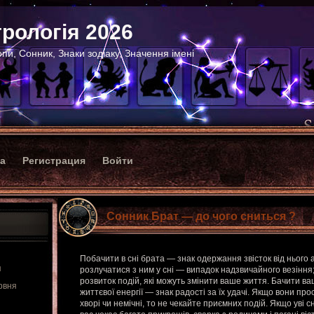
рологія 2026
пи, Сонник, Знаки зодіаку, Значення імені
ка
Регистрация
Войти
Сонник Брат — до чого сниться ?
Побачити в сні брата — знак одержання звісток від нього 
я
розлучатися з ним у сні — випадок надзвичайного везіння
розвиток подій, які можуть змінити ваше життя. Бачити ваш
рвня
життєвої енергії — знак радості за їх удачі. Якщо вони про
хворі чи немічні, то не чекайте приємних подій. Якщо уві с