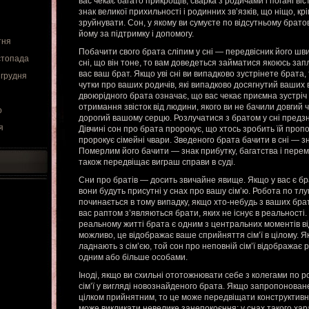
вас чекає багато прикрощів, сварка з родичами і погані віс
знак великої прихильності і родинних зв’язків, що ніщо, к
зруйнувати. Сон, у якому ви сумуєте по відсутньому братов
йому за підтримку і допомогу.
тня
Побачити свого брата сліпим у сні — передвісник його шви
стопада
сні, що він тоне, то вам доведеться займатися якоюсь зап
вас ваш брат. Якщо уві сні ви випадково зустрінете брата
 грудня
чутки про ваших родичів, які випадково досягнутий ваших в
двоюрідного брата означає, що вас чекає приємна зустріч
отримання звісток від людини, якого ви не бачили довгий 
о
дорогий вашому серцю. Розлучатися з братом у сні пред
я
Дівчині сон про брата пророкує, що хтось зробить їй проп
пророкує сімейні чвари. Зведеного брата бачити в сні — зн
Померлим його бачити — знак прибутку, багатства і перем
також передвіщає виграш справи в суді.
Сни про братів — досить звичайне явище. Якщо у вас є бр
вони будуть присутні у снах про вашу сім’ю. Робота по т
починається в тому випадку, якщо хто-небудь з ваших браті
вас раптом з’являються брати, яких не існує в реальності.
реальному житті брата є одним з центральних моментів від
можливо, це відображає ваше сприйняття сім’ї в цілому. 
ладнають з сім’єю, той сон про неповній сім’ї відображає
одним або більше особами.
Іноді, якщо ви схильні ототожнювати себе з колегами по р
сім’ї у вигляді новознайденого брата. Якщо запропоноване
цілком прийнятним, то це може передвіщати конструктивн
може викликати невелике занепокоєння: у снах такого хар