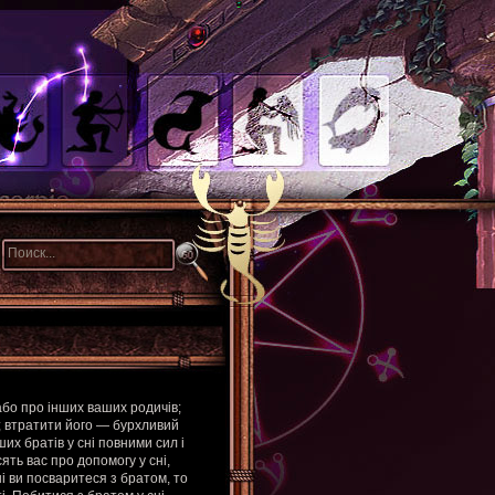
або про інших ваших родичів;
; втратити його — бурхливий
их братів у сні повними сил і
сять вас про допомогу у сні,
ні ви посваритеся з братом, то