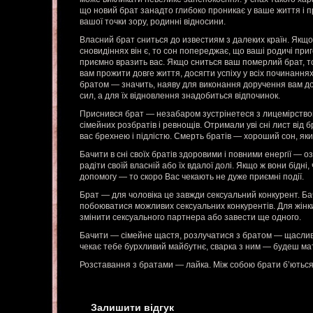
що новий брат занадто глибоко проникає у ваше життя і п
вашої точки зору, родинні відносини.
Власний брат сниться до известиям з далеких країн. Якщо 
сновидіннях він є, то сон попереджає, що ваші родичі при
приємно вразить вас. Якщо сниться ваш померлий брат, т
вам прожити довге життя, досягти успіху у всіх починання
братом — значить, наяву для виконання доручення вам д
сил, а для їх відновлення знадобиться відпочинок.
Приснився брат — незабаром зустрінетеся з лицемірством
сімейних розбратів і ревнощів. Отримали уві сні лист від
вас брехнею і підлістю. Смерть братів — хороший сон, який
Бачити в сні своїх братів здоровими і повними енергії — 
радіти своїй власній або їх вдалої долі. Якщо ж вони бідні, 
допомогу — то скоро Вас чекають не дуже приємні події.
Брат — для чоловіка це завжди сексуальний конкурент. Бач
побоюватися можливих сексуальних конкурентів. Для жінк
змінити сексуального партнера або завести ще одного.
Бачити — сімейне щастя, розлучатися з братом — щаслив
чекає тебе бурхливий майбутнє, сварка з ним — будеш ма
Розставання з братами — лайка. Між собою брати б’ються
Залишити відгук