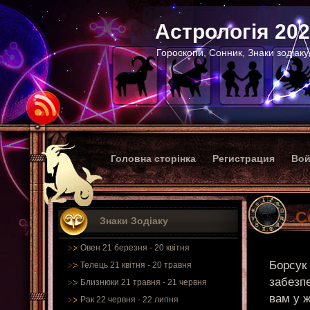
Астрологія 20
Гороскопи, Сонник, Знаки зодіаку
Головна сторінка
Регистрация
Вой
С
Знаки Зодіаку
Овен 21 березня - 20 квітня
Борсук 
Телець 21 квітня - 20 травня
забезп
Близнюки 21 травня - 21 червня
вам у ж
Рак 22 червня - 22 липня