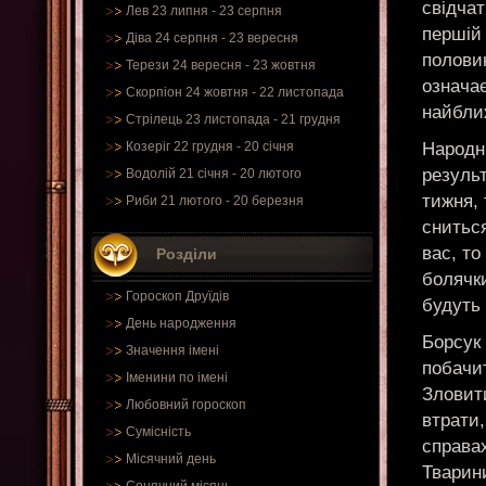
свідчат
Лев 23 липня - 23 серпня
першій 
Діва 24 серпня - 23 вересня
половин
Терези 24 вересня - 23 жовтня
означає
Скорпіон 24 жовтня - 22 листопада
найближ
Стрілець 23 листопада - 21 грудня
Народні
Козеріг 22 грудня - 20 січня
результ
Водолій 21 січня - 20 лютого
тижня,
Риби 21 лютого - 20 березня
сниться
вас, то
Розділи
болячки
Гороскоп Друїдів
будуть 
День народження
Борсук
Значення імені
побачит
Іменини по імені
Зловити
Любовний гороскоп
втрати,
Сумісність
справах
Місячний день
Тварин