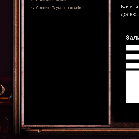
Сонячний місяць
Бачити 
Сонник
-
Тлумачення снів
долею.
Зал