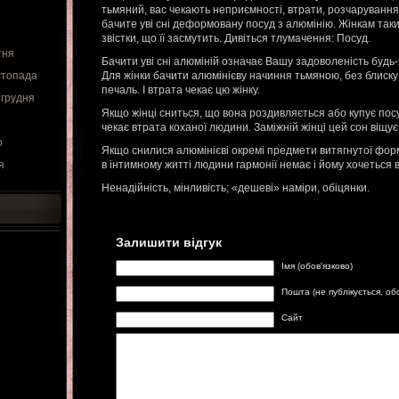
тьмяний, вас чекають неприємності, втрати, розчарування 
бачите уві сні деформовану посуд з алюмінію. Жінкам та
звістки, що її засмутить. Дивіться тлумачення: Посуд.
тня
Бачити уві сні алюміній означає Вашу задоволеність будь-
стопада
Для жінки бачити алюмінієву начиння тьмяною, без блиск
печаль. І втрата чекає цю жінку.
 грудня
Якщо жінці сниться, що вона роздивляється або купує посу
чекає втрата коханої людини. Заміжній жінці цей сон віщу
о
Якщо снилися алюмінієві окремі предмети витягнутої форм
я
в інтимному житті людини гармонії немає і йому хочеться в
Ненадійність, мінливість; «дешеві» наміри, обіцянки.
Залишити відгук
Імя (обов'язково)
Пошта (не публікується, об
Сайт