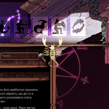
 ?
ть його майбутніх прагнень.
сон свідчить, що де-то в
арто розпрямити плечі,
тки».
 — знак удачі. Якщо метал