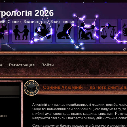
рологія 2026
пи, Сонник, Знаки зодіаку, Значення імені
ка
Регистрация
Войти
Сонник Алюміній — до чого сниться
Алюміній сниться до невибагливості людини, невибагливіс
я
Якщо всі навколишні речі зроблені з цього виду металу, то 
глибині душі сновидець прагне кардинальних змін. Йому в
рвня
напружити свої сили і покласти гнітючу дійсність «на лопа
Сон, на якому ви бачите предмети з блискучого алюмінію,