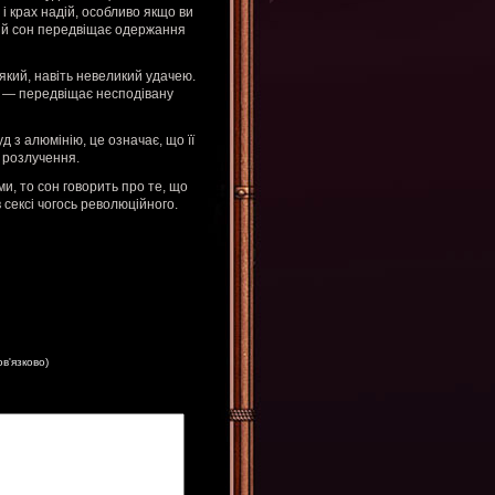
і крах надій, особливо якщо ви
кий сон передвіщає одержання
який, навіть невеликий удачею.
у — передвіщає несподівану
д з алюмінію, це означає, що її
є розлучення.
и, то сон говорить про те, що
 сексі чогось революційного.
ов'язково)