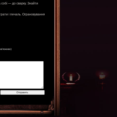
 собі — до сварку. Знайти
трати і печаль. Ограновування
ов'язково)