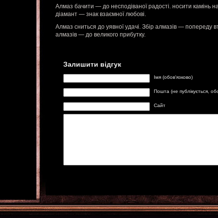
Алмаз бачити — до несподіваної радості. носити камінь на
діамант — знак взаємної любові.
Алмаз сниться до уявної удачі. Збір алмазів — попереду в
алмазів — до великого прибутку.
Залишити відгук
Імя (обов'язково)
Пошта (не публікується, об
Сайт