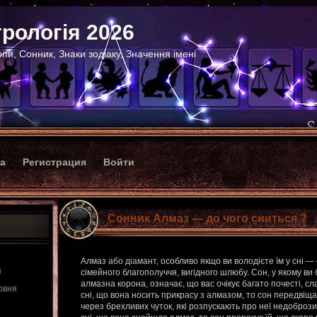
рологія 2026
пи, Сонник, Знаки зодіаку, Значення імені
ка
Регистрация
Войти
Сонник Алмаз — до чого сниться ?
Алмаз або діамант, особливо якщо ви володієте їм у сні —
я
сімейного благополуччя, вигідного шлюбу. Сон, у якому ви 
алмазна корона, означає, що вас очікує багато почесті, сла
рвня
сні, що вона носить прикрасу з алмазом, то сон передвіщ
через брехливих чуток, які розпускають про неї недобрози