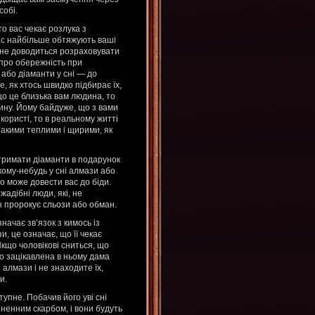
собі.
то вас чекає розлука з
ас найбільше обтяжують ваші
м не доводиться розраховувати
с про обережність при
 або діаманти у сні — до
е, як хтось швидко підбирає їх,
що це близька вам людина, то
лину. Йому байдуже, що з вами
 користі, то в реальному житті
такими теплими і щирими, як
Отримати діаманти в подарунок
 кому-небудь у сні алмази або
 може довести вас до біди.
адібні люди, які, не
н пророкує сльози або обман.
начає зв’язок з кимось із
и, це означає, що її чекає
кщо чоловікові сниться, що
що зацікавлена в ньому дама
 алмази і не знаходите їх,
и.
упне. Побачив його уві сні
ненним скарбом, і вони будуть