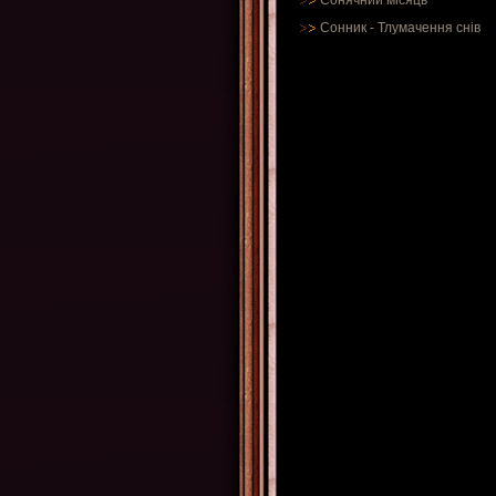
Сонячний місяць
Сонник
-
Тлумачення снів