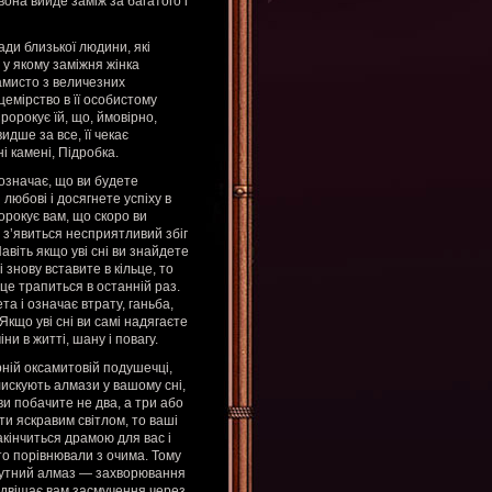
вона вийде заміж за багатого і
ади близької людини, які
 у якому заміжня жінка
намисто з величезних
цемірство в її особистому
ророкує їй, що, ймовірно,
идше за все, її чекає
і камені, Підробка.
 означає, що ви будете
любові і досягнете успіху в
ророкує вам, що скоро ви
з’явиться несприятливий збіг
авіть якщо уві сні ви знайдете
 знову вставите в кільце, то
це трапиться в останній раз.
а і означає втрату, ганьба,
кщо уві сні ви самі надягаєте
ни в житті, шану і повагу.
рній оксамитовій подушечці,
искують алмази у вашому сні,
ви побачите не два, а три або
ати яскравим світлом, то ваші
кінчиться драмою для вас і
то порівнювали з очима. Тому
а мутний алмаз — захворювання
редвіщає вам засмучення через