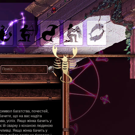
 символ багатства, почестей,
бачите, що на вас надіта
ва, успіх. Якщо жінка бачить у
ає їй сварку з коханою людиною
чливці. Якщо жінка бачить у