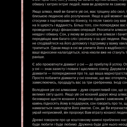
обману і хитрих інтриг людей, яким ви довіряли як самому 
Якщо алмаз, який ви бачите уві сні, має тріщину або скол, 
близькою людиною або розлучення. Якщо в цей момент в
стосунки з партнерами по бізнесу, то після такого сну ва
на їх щирість і відданість. Більш того, сон попереджає ва
проведенні угод і фінансових операцій. Розсипати алмази
невдач і обману. Сон, у якому ви розсипали алмази і бачит
передвіщає вам багато сліз і розпачу з-за цієї людини. Як
не сподівайтеся на його допомогу і підтримку у важку хви
трапиться. Однак якщо в сні ви уличите його в жадібності і
ваші відносини налагодяться, хоча ніколи вже не стануть 
раніше.
Є або проковтнути діамант у сні — до прибутку й успіху. 
у сні — знак захисту і поваги і щасливого союзу. Дарувати
діаманти — попередження про те, що ваша марнотратство
Просто побачити діаманти у сні означає, що вас оточують ж
замислюючись, продадуть вас за три сребреника. Іноді со
Володіння уві сні алмазами – дуже сприятливий сон, що оз
великих світу цього. Якщо уві сні коханий дарує жінці алмаз
безхмарне щастя кохання з людиною гідним і заможним. Я
камінь підносять йому в подарунок, сон говорить про те, 
намагається заволодіти його увагою. Сон, де Ви втрачаєте
украй неприємний, він пророкує Вам втрату коханої людин
Древні говорили про це коштовному камені приблизно наст
буде любити і буде любимо. Дружина буде для нього неоці