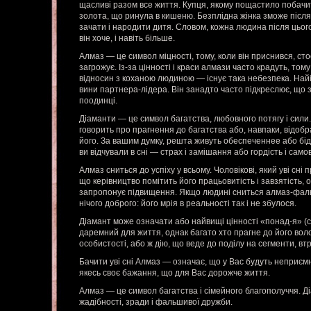
щасливі разом все життя. Купця, якому пощастило побачити
золота, що ринула в кишеню. Безплідна жінка зможе після 
зачати і народити дитя. Словом, кожна людина після цього
він хоче, і навіть більше.
Алмаз — це символ міцності, тому, коли він приснився, сто
загрожує. Із-за цінності і краси алмази часто крадуть, том
відносин з коханою людиною — існує така небезпека. Найі
вини партнера-лідера. Він занадто часто підкреслює, що 
поодинці.
Діаманти — це символ багатства, любовного потягу і сили.
говорить про прагнення до багатства або, навпаки, відобр
його. За вашим думку, решта живуть обеспеченнее або бід
ви відчували в сні — страх і замішання або гордість і сам
Алмаз сниться до успіху у всьому. Чоловікові, який уві сні 
що керівництво помітить його працьовитість і завзятість, оц
запропонує підвищення. Якщо людині сниться алмаз-фаль
нічого доброго: його мрія в реальності так і не збулося.
Діамант може означати або найвищі цінності «понад-я» (с
даремний для життя, однак багато хто прагне до його воло
особистості, або ж дію, що веде до поділу на сегменти, втр
Бачити уві сні Алмаз — означає, що у Вас будуть неприємн
якесь своє бажання, що для Вас дорожче життя.
Алмаз — це символ багатства і сімейного благополуччя. Д
жадібності, зради і фальшивої дружби.