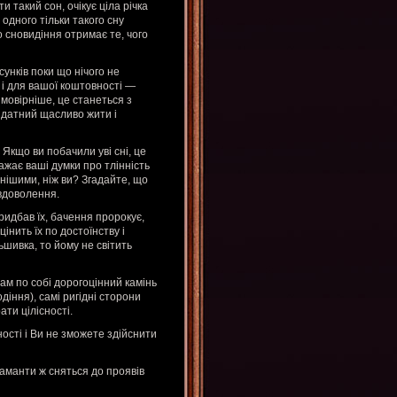
 такий сон, очікує ціла річка
одного тільки такого сну
 сновидіння отримає те, чого
сунків поки що нічого не
у і для вашої коштовності —
мовірніше, це станеться з
здатний щасливо жити і
 Якщо ви побачили уві сні, це
ажає ваші думки про тлінність
нішими, ніж ви? Згадайте, що
овдоволення.
придбав їх, бачення пророкує,
інить їх по достоїнству і
шивка, то йому не світить
ам по собі дорогоцінний камінь
діння), самі ригідні сторони
ати цілісності.
ості і Ви не зможете здійснити
іаманти ж сняться до проявів