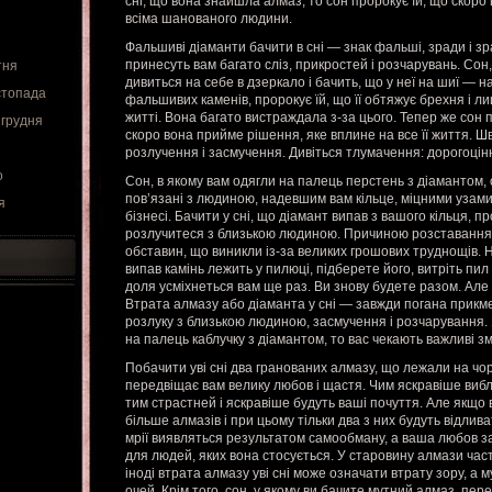
сні, що вона знайшла алмаз, то сон пророкує їй, що скоро 
всіма шанованого людини.
Фальшиві діаманти бачити в сні — знак фальші, зради і зр
принесуть вам багато сліз, прикростей і розчарувань. Сон,
тня
дивиться на себе в дзеркало і бачить, що у неї на шиї — 
стопада
фальшивих каменів, пророкує їй, що її обтяжує брехня і ли
житті. Вона багато вистраждала з-за цього. Тепер же сон п
 грудня
скоро вона прийме рішення, яке вплине на все її життя. Шв
розлучення і засмучення. Дивіться тлумачення: дорогоцінн
о
Сон, в якому вам одягли на палець перстень з діамантом,
пов’язані з людиною, надевшим вам кільце, міцними узами 
я
бізнесі. Бачити у сні, що діамант випав з вашого кільця, п
розлучитеся з близькою людиною. Причиною розставання 
обставин, що виникли із-за великих грошових труднощів. Н
випав камінь лежить у пилюці, підберете його, витріть пил і
доля усміхнеться вам ще раз. Ви знову будете разом. Але 
Втрата алмазу або діаманта у сні — завжди погана прикмет
розлуку з близькою людиною, засмучення і розчарування. Я
на палець каблучку з діамантом, то вас чекають важливі змі
Побачити уві сні два гранованих алмазу, що лежали на чо
передвіщає вам велику любов і щастя. Чим яскравіше вибл
тим страстней і яскравіше будуть ваші почуття. Але якщо 
більше алмазів і при цьому тільки два з них будуть відлив
мрії виявляться результатом самообману, а ваша любов за
для людей, яких вона стосується. У старовину алмази час
іноді втрата алмазу уві сні може означати втрату зору, 
очей. Крім того, сон, у якому ви бачите мутний алмаз, пе