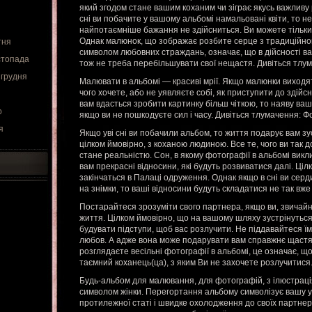
який згодом стане вашим коханим чи зіграє якусь важливу 
сні ви побачите у вашому альбомі намальовані квіти, то 
найпотаємніше бажання не здійсниться. Ви можете тільки
Однак малюнок, що зображає розбите серце з традиційною
тня
символом любовних страждань, означає, що в дійсності ваш
стопада
тож не треба перебільшувати свої нещастя. Дивіться тлу
 грудня
Малювати в альбомі — красиві мрії. Якщо малюнки виходять 
чого хочете, або не уявляєте собі, як приступити до здійс
вам вдасться зробити картинку більш чіткою, то наяву ва
о
якщо ви не пошкодуєте сил і часу. Дивіться тлумачення: Ф
я
Якщо уві сні ви побачили альбом, то життя подарує вам зус
цілком ймовірно, з коханою людиною. Все те, чого ви так 
стане реальністю. Сон, в якому фотографії в альбомі викл
вам прекрасні відносини, які будуть розвиватися далі. Ці
закінчаться в Палаці одруження. Однак якщо в сні ви серд
на знімки, то ваші відносини будуть складатися не так вже
Постарайтеся зрозуміти свого партнера, якщо ви, звичайно
життя. Цілком ймовірно, що на вашому шляху зустрінуться 
будувати підступи, щоб вас розлучити. Не піддавайтеся ї
любов. А адже вона може подарувати вам справжнє щастя
розглядаєте весільні фотографії в альбомі, це означає, щ
таємний коханець(ца), з яким Ви не захочете розлучитися
Будь-альбом для малювання, для фотографій, з ілюстраціям
символом жінки. Перегортання альбому символізує вашу 
протилежної статі і швидке охолодження до своїх партнер