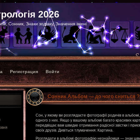
рологія 2026
пи, Сонник, Знаки зодіаку, Значення імені
ка
Регистрация
Войти
Сонник Альбом — до чого сниться ?
Сон, у якому ви розглядаєте фотографії родичів в альбомі
я
одного з них. Якщо у вашому альбомі багато красивих карти
передвіщає вам швидке отримання радісної звістки і приє
рвня
своїх друзів. Дивіться тлумачення: Картина.
Розглядати в альбомі фотографію незнайомця — знак шв