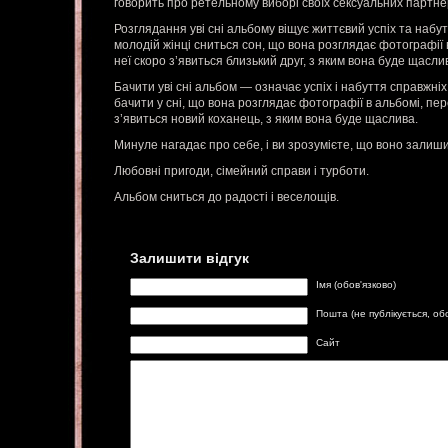
говорить про ретельному виборі своїх сексуальних партне
Розглядання уві сні альбому віщує життєвий успіх та набу
молодій жінці сниться сон, що вона розглядає фотографії в
неї скоро з’явиться близький друг, з яким вона буде щасли
Бачити уві сні альбом — означає успіх і набуття справжніх
бачити у сні, що вона розглядає фотографії в альбомі, пер
з’явиться новий коханець, з яким вона буде щаслива.
Минуле нагадає про себе, і ви зрозумієте, що воно залиши
Любовні пригоди, сімейний справи і турботи.
Альбом сниться до радості і веселощів.
Залишити відгук
Імя (обов'язково)
Пошта (не публікується, об
Сайт