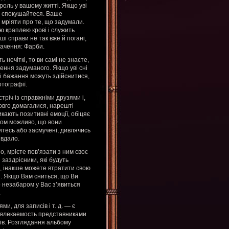
роль у вашому житті. Якщо уві
не спокушайтеся. Ваше
 мріяти про те, що задумали.
 краплею крові і служить
і справи не так вже й погані,
мачення: Фарби.
нечіткі, то ви самі не знаєте,
нення задуманого. Якщо уві сні
ші бажання можуть здійснитися,
отографії.
тріч із справжніми друзями і,
довго домагалися, нарешті
икають позитивні емоції, обіцяє
лком можливо, що вони
итесь або засмучені, дивлячись
 вдало.
, мрієте пов’язати з ним своє
заздрісники, які будуть
м, інакше можете втратити свою
. Якщо Вам сниться, що Ви
о незабаром у Вас з’явиться
.
и, для записів і т. д. — є
увлекаемость представниками
ів. Розглядання альбому