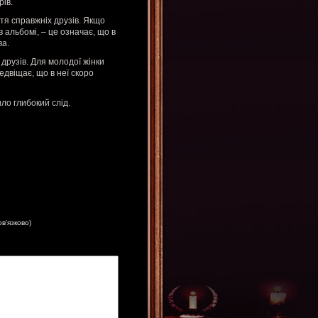
рів.
ття справжніх друзів. Якщо
 альбомі, – це означає, що в
ва.
 друзів. Для молодої жінки
едвіщає, що в неї скоро
ло глибокий слід.
ов'язково)