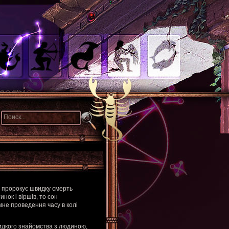
, пророкує швидку смерть
нок і віршів, то сон
мне проведення часу в колі
идкого знайомства з людиною,