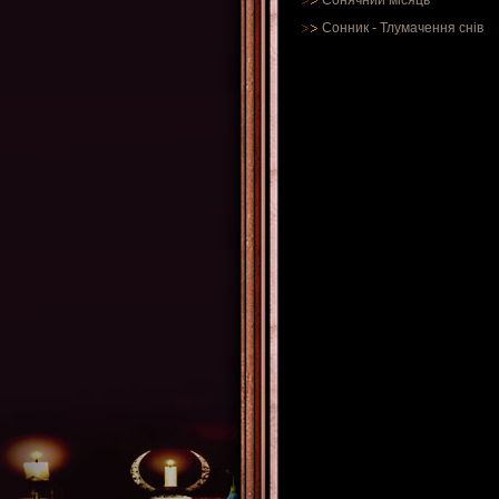
Сонячний місяць
Сонник
-
Тлумачення снів