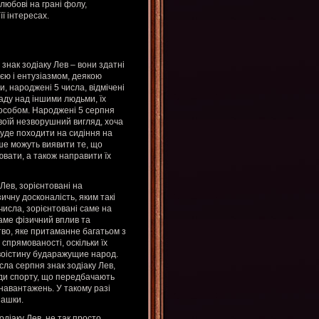
любові на грані фолу,
ї інтересах.
нак зодіаку Лев – вони здатні
деєю і ентузіазмом, деякою
, народжені 5 числа, відмічені
аду над іншими людьми, їх
пособом. Народжені 5 серпня
своїй незворушний вигляд, хоча
буде походити на сидіння на
іше можуть виявити те, що
ювати, а також направити їх
 Лев, зорієнтовані на
ичну досконалість, яким такі
числа, зорієнтовані саме на
аме фізичний вплив та
во, яке притаманне багатьом з
спрямованості, оскільки їх
воістину бударажущие народ.
сла серпня знак зодіаку Лев,
иди спорту, що передбачають
 навантажень. У такому разі
шашки.
одіаку Лев, не так просто