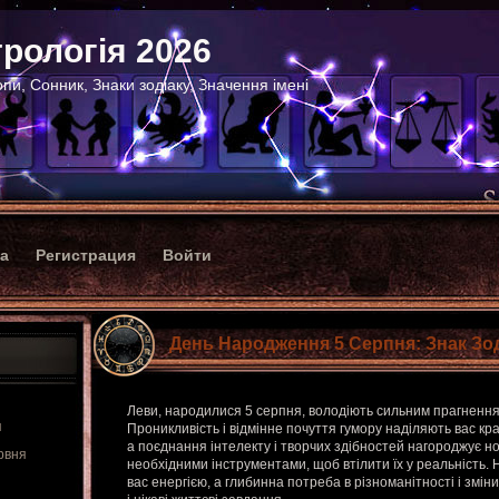
рологія 2026
пи, Сонник, Знаки зодіаку, Значення імені
ка
Регистрация
Войти
День Народження 5 Серпня: Знак Зо
Леви, народилися 5 серпня, володіють сильним прагненн
я
Проникливість і відмінне почуття гумору наділяють вас кр
а поєднання інтелекту і творчих здібностей нагороджує но
рвня
необхідними інструментами, щоб втілити їх у реальність. 
вас енергією, а глибинна потреба в різноманітності і змін