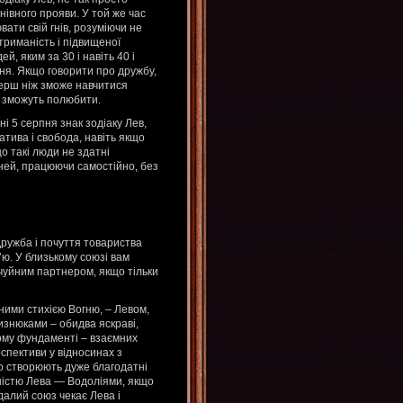
нівного прояви. У той же час
ати свій гнів, розуміючи не
стриманість і підвищеної
й, яким за 30 і навіть 40 і
ня. Якщо говорити про дружбу,
перш ніж зможе навчитися
и зможуть полюбити.
 5 серпня знак зодіаку Лев,
атива і свобода, навіть якщо
о такі люди не здатні
тней, працюючи самостійно, без
ружба і почуття товариства
’ю. У близькому союзі вам
чуйним партнером, якщо тільки
ними стихією Вогню, – Левом,
изнюками – обидва яскраві,
ному фундаменті – взаємних
рспективи у відносинах з
то створюють дуже благодатні
ністю Лева — Водоліями, якщо
далий союз чекає Лева і