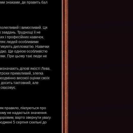
ими знаками, де править бал
олегливий і вимогливий. Ця
завдань. Труднощі її не
их і професійних навичок.
іляє людей особливими
ктикують дипломатію. Навички
идко. Ще однією особливістю
ми. При цьому такі люди не
визначають ділові якості Лева.
н трохи примхливий, злегка
еодмінно високої оцінки своїх
 досить тактовний, але
скасовує.
як правило, піклуються про
ьому не надається значення.
доровим, варто звернути увагу
роджені 5 серпня схильні до