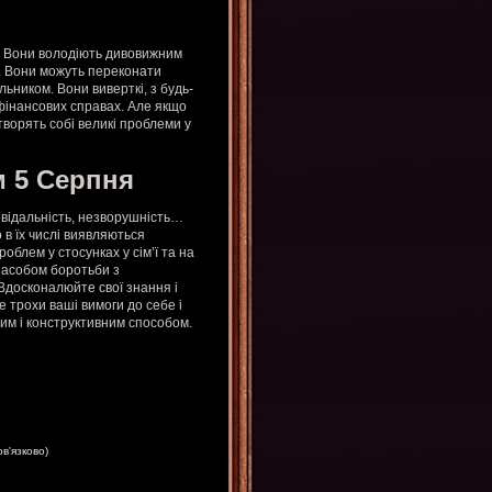
и. Вони володіють дивовижним
й. Вони можуть переконати
ильником. Вони виверткі, з будь-
у фінансових справах. Але якщо
творять собі великі проблеми у
 5 Серпня
повідальність, незворушність…
 в їх числі виявляються
облем у стосунках у сім’ї та на
засобом боротьби з
Вдосконалюйте свої знання і
е трохи ваші вимоги до себе і
им і конструктивним способом.
ов'язково)