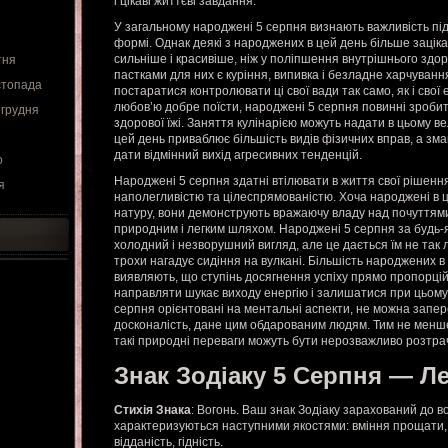
і цікаві життєві завдання.
У загальному народжені 5 серпня визнають важливість підт
формі. Однак деякі з народжених в цей день більше заціка
сильніше і красивіше, ніж у поліпшення внутрішнього зд
тня
пастками для них є куріння, випивка і безладне харчуванн
стопада
постаратися контролювати ці свої вади так само, як і свої
любов’ю добре поїсти, народжені 5 серпня повинні зробит
 грудня
здорової їжі. Заняття кулінарією можуть надати в цьому в
цей день приваблює більшість видів фізичних вправ, а зма
дати відмінний вихід агресивних тенденцій.
о
Народжені 5 серпня здатні втілювати в життя свої рішення
я
наполегливістю та цілеспрямованістю. Хоча народжені в 
натуру, вони демонструють вражаючу владу над почуттями 
природним і легким шляхом. Народжені 5 серпня за будь-
холодний і незворушний вигляд, але це дається їм не так л
трохи нагадує сидіння на вулкані. Більшість народжених в
виявляють, що ступінь досягнення успіху прямо пропорцій
направляти шукає виходу енергію і залишатися при цьому
серпня орієнтовані на ментальні аспекти, не можна запе
досконалість, дане цим обдарованим людям. Тим не менше 
такі природні переваги можуть бути нерозважливо розтраче
Знак Зодіаку 5 Серпня — Л
Стихія Знака
: Вогонь. Ваш знак Зодіаку зарахований до в
характеризуються наступними якостями: вміння прощати, т
відданість, гідність.