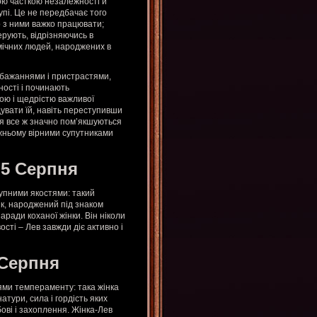
ою часткою незалежності й
рупі. Це не передбачає того
о з ними важко працювати;
рують, відрізняючись в
амічних людей, народжених в
 бажаннями і пристрастями,
ності і починають
гою і щедрістю важливої
дувати їй, навіть переступивши
ня все ж значно пом’якшуються
вжньому вірними супутниками
 5 Серпня
тупними якостями: такий
ік, народжений під знаком
аради коханої жінки. Він ніколи
сті – Лев завжди діє активно і
 Серпня
нями темпераменту: така жінка
тури, сила і гордість яких
ові і захоплення. Жінка-Лев