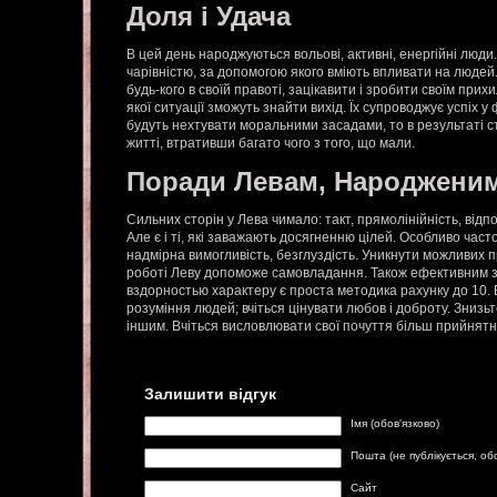
Доля і Удача
В цей день народжуються вольові, активні, енергійні люд
чарівністю, за допомогою якого вміють впливати на люде
будь-кого в своїй правоті, зацікавити і зробити своїм прих
якої ситуації зможуть знайти вихід. Їх супроводжує успіх 
будуть нехтувати моральними засадами, то в результаті с
житті, втративши багато чого з того, що мали.
Поради Левам, Народженим
Сильних сторін у Лева чимало: такт, прямолінійність, від
Але є і ті, які заважають досягненню цілей. Особливо часто
надмірна вимогливість, безглуздість. Уникнути можливих пр
роботі Леву допоможе самовладання. Також ефективним 
вздорностью характеру є проста методика рахунку до 10. 
розуміння людей; вчіться цінувати любов і доброту. Знизьт
іншим. Вчіться висловлювати свої почуття більш прийнятн
Залишити відгук
Імя (обов'язково)
Пошта (не публікується, об
Сайт