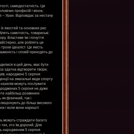
тості, самодостатність. Ця
овічих професій і жінок,
і – Уран. Відповідає за нестачу
їх якостей та основних рис
блять самотність, товариські.
ру. Властиве їм і почуття
майстерно, але роблять це
трохи ідеаліст. Це якість
аженість і спокій приходять до
одилися в цей день, має бути
ра здатна відтворити твори,
ків, народжені 5 серпня
денції на змагальні види спорту
х нахилів можуть послужити
 народжених 5 серпня не дуже
роте найбільш розвинені
як фізичний, так і
волюціонують до більш високого
рок і коли вони нарешті
нь можуть страждати багато
тих, хто їм дорогий. Для
нь народженим 5 серпня