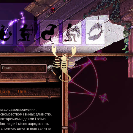
діаку — Лев
ям до самовираження.
асномовством і винахідливістю,
ваторськими ідеями і всіма
Нові люди і місця заряджають
и спонукає шукати нові заняття