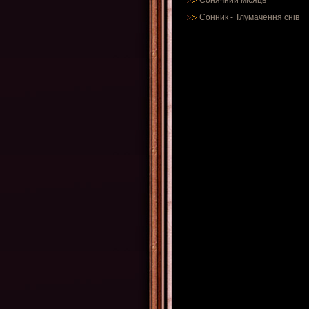
Сонячний місяць
Сонник
-
Тлумачення снів