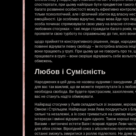
спостерігати, при цьому найгірше бути предметом такого г
багато розвинені особистості можуть ефективно контролюв
тільки психологічний, але і фізичний збиток від власну не
емоційності. Це особливо відчутно, якщо мова йде про люде
особа починає спрямовувати свою увагу на власне оточен
любовних стосунках – такі люди страждати багато років, 
проявляти свою турботу по справжньому до тих, кого вон
щодо прийняття конструктивного рішення, люди, народжені
повинні відчувати певну свободу – їм потрібна власна ініці
вони працюють у групі. При цьому це не говорить про те, щ
працювати в групі – вони скоріше відчувають себе вольго
обмежень.
Любов і Сумісність
Народжених в цей день не назвеш нудними і занудними. Д
для вас так важливі, що ви можете переплутати їх з любов
необхідна свобода. Ви будете пристрасним, захопленим, 
вас не стануть надто обмежувати.
Найкращі стосунки у Львів складаються зі знаками, керова
Овном і Стрільцем. Найкраще знак Лева поєднується з Бл
сильні та незалежні, а їх союз тримається на самому міц
інтересах і вмінні відчувати один одного. Також хороші пе
Вагами – витончені естети Ваги і яскраві лідери Леви час
для обох спілки. Вірогідний союз з абсолютною протилеж
останні зможуть змиритися з роллю підлеглого. Не дуже в