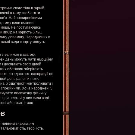
римки свого тіла в гарній
влені в тому, щоб стати
оров’я. Найпоширенішими
я, тому вони повинні
 емоції. Не поступаючись
и вибір на користь більш
елику допомогу. Народжених в
гальні види спорту можуть
 з великою відвагою,
цей день можуть мати емоційну
і досягають своїх цілей
яких обставин зберігають
егко, як здається: насправді це
 цей день рано чи пізно
на їх здатності контролювати і
 спокійними. Хоча народжені 5
речувати величезну фізичну
при нестачі у них сили волі
ні або вжиті в зло.
ев
огненним знакам, які
алановитість, творчість,