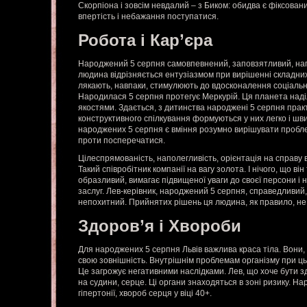
Скорпіона і зовсім невдалий – з Биком: обидва є фіксован
впертість і небажання поступатися.
Робота і Кар’єра
Народжений 5 серпня самовпевнений, заповзятливий, нап
людина відрізняється ентузіазмом при вирішенні складних 
лякають, навпаки, стимулюють до вдосконалення соціальн
Народилася 5 серпня протегує Меркурій. Ця планета над
якостями. Здається, з дитинства народжені 5 серпня пра
конструктивного спілкування формуються у них легко і шв
народжених 5 серпня є вміння розумно вирішувати пробле
проти посперечатися.
Цілеспрямованість, наполегливість, орієнтація на справу 
Такий співробітник компанії на вагу золота. І нічого, що ві
образливий, вимагає підвищеної уваги до своєї персони і н
заслуг. Лев-керівник, народжений 5 серпня, справедливий,
непохитний. Прийнятих рішень ця людина, як правило, не 
Здоров’я і Хвороби
Для народжених 5 серпня Львів важлива краса тіла. Вони, 
свою зовнішність. Внутрішнім проблемам організму при ц
Це загрожує негативними наслідками. Лев, що хоче бути з
на судини, серце. Ці органи знаходяться в зоні ризику. На
гіпертонії, хвороб серця у віці 40+.