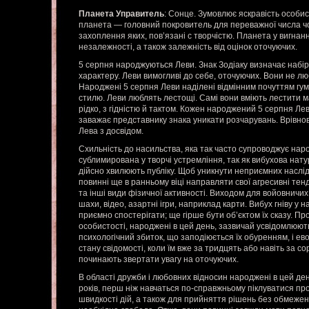
Планета Управитель
: Сонце. Зумовлює яскравість особис
планета — головний покровитель для переважної числа чол
захоплення яких, пов’язані c творчістю. Планета у вигнанн
незалежності, а також залежність від оцінок оточуючих.
5 серпня народжуються Леви. Знак Зодіаку визначає набір 
характеру. Леви вимогливі до себе, оточуючих. Вони не лю
Народжені 5 серпня Леви наділені відмінним почуттям гумо
стилю. Леви люблять лестощі. Самі вони вміють лестити 
рідко, з гідністю й тактом. Кожен народжений 5 серпня Лев 
заважає представнику знака уникати розчарувань. Врівнов
Лева з досвідом.
Схильність до насильства, яка так часто супроводжує нар
сублимирована у творчі устремління, так як вибухова нату
дійсно хвилюють публіку. Щоб уникнути неприємних наслід
повинні ще в ранньому віці направляти свої агресивні тен
та інші види фізичної активності. Виходом для войовничи
шахи, відео, азартні ігри, наприклад карти. Вибух гніву у
приємно спостерігати; ще гірше бути об’єктом їх сказу. П
особистості, народжені в цей день, зазвичай усвідомлюють 
психологічний збиток, що заподіюється їх обуренням, і е
стану свідомості, коли їм вже за тридцять або навіть за со
починають звертати увагу на оточуючих.
В області дружби і любовних відносин народжені в цей де
років, перш ніж навчаться по-справжньому піклуватися про 
швидкості дій, а також для прийняття рішень без обмеже