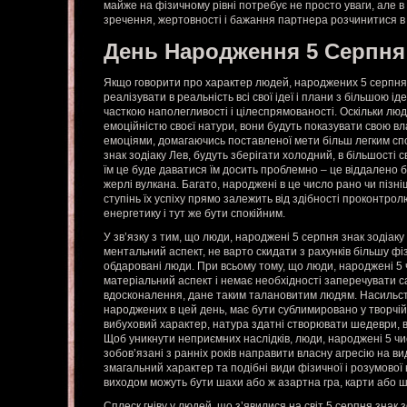
майже на фізичному рівні потребує не просто уваги, але в 
зречення, жертовності і бажання партнера розчинитися в ї
День Народження 5 Серпня
Якщо говорити про характер людей, народжених 5 серпня з
реалізувати в реальність всі свої ідеї і плани з більшою і
часткою наполегливості і цілеспрямованості. Оскільки люди
емоційністю своєї натури, вони будуть показувати свою вл
емоціями, домагаючись поставленої мети більш легким с
знак зодіаку Лев, будуть зберігати холодний, в більшості 
їм це буде даватися їм досить проблемно – це віддалено 
жерлі вулкана. Багато, народжені в це число рано чи пізн
ступінь їх успіху прямо залежить від здібності проконтрол
енергетику і тут же бути спокійним.
У зв’язку з тим, що люди, народжені 5 серпня знак зодіаку
ментальний аспект, не варто скидати з рахунків більшу фіз
обдаровані люди. При всьому тому, що люди, народжені 5 
матеріальний аспект і немає необхідності заперечувати с
вдосконалення, дане таким талановитим людям. Насильст
народжених в цей день, має бути сублимировано у творчій 
вибуховий характер, натура здатні створювати шедеври, 
Щоб уникнути неприємних наслідків, люди, народжені 5 чи
зобов’язані з ранніх років направити власну агресію на в
змагальний характер та подібні види фізичної і розумової
виходом можуть бути шахи або ж азартна гра, карти або 
Сплеск гніву у людей, що з’явилися на світ 5 серпня знак з