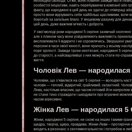
необхідна свобода. Отже, вони повинні завжди мати певн
особистої ініціативи, навіть перебуваючи в компанії або г
факту, що народжені в цей день не здатні до співпраці аб
просто вони відчувають себе найбільш щасливими, коли ке
боротьбі за загальне благо. У кінцевому рахунку для дин
цей день, дуже важливі м’якість і доброта.
У свої молоді роки народжені 5 серпня зазвичай охоплені
але з плином часу вони усвідомлюють важливість прихиль
висловлювати її відкрито і не соромлячись. Зворушені ува
персони в часи своєї юності, вони прагнуть у всьому наслі
поріг зрілості. Завжди трохи неотесані, народжені 5 серп
до старості, а найсварливіші з них можуть стати по-спра
життя.
Чоловік Лев — народилася
Чоловіки, що з’явилися на світ 5 серпня — володіють нас
чоловік — теплий, відкритий, грайливий, галантний. Чолов
Лева, настільки власник, що часом готовий йти напролом з
не стане тихо страждати і шкодувати про втрачені можливо
часом агресивно.
Жінка Лев — народилася 5
Жінки, народжені 5 серпня, не схожі на інших такими гра
щедра, творча, щира, правдива. Жінки-Леви – протиріччя на
входить в резонанс з сентиментальністю і потребою в люб