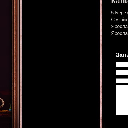
Кал
5 Берез
Святійш
Яросла
Ярослав
Зал