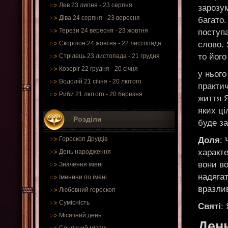
Лев 23 липня - 23 серпня
зарозум
Діва 24 серпня - 23 вересня
багато.
Терези 24 вересня - 23 жовтня
поступа
слово.
Скорпіон 24 жовтня - 22 листопада
то його
Стрілець 23 листопада - 21 грудня
Козеріг 22 грудня - 20 січня
у нього
Водолій 21 січня - 20 лютого
практич
Риби 21 лютого - 20 березня
життя Я
яких ці
Розділи
буде з
Доля
: 
Гороскоп Друїдів
характе
День народження
вони в
Значення імені
надягат
Іменини по імені
вразлив
Любовний гороскоп
Сумісність
Святі
:
Місячний день
Ден