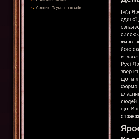
Сонячний місяць
Сонник
-
Тлумачення снів
Ім’я Яр
єдиної 
означа
силою».
животво
його ск
«слав» 
Русі Я
звернен
що ім’
форма ч
власни
людей 
що. Він
справжн
Яро