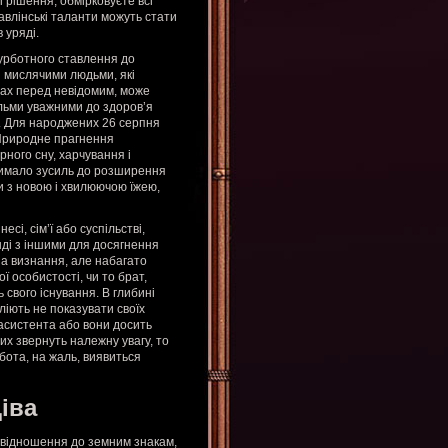
 рішення, обмірковуєте всі
авлінські таланти можуть стати
в уряді.
урботного ставлення до
 мислячими людьми, які
рах перед невідомим, може
вельми уважними до здоров’я
е. Для народжених 26 серпня
 Природне прагнення
рного сну, харчування і
и чимало зусиль до розширення
и з новою і хвилюючою їжею,
сі, сім’ї або суспільстві,
нді з іншими для досягнення
за визнання, але набагато
ї особистості, чи то брат,
 свого існування. В глибині
ліють не показувати своїх
асистента або вони досить
их звернуть належну увагу, то
обота, на жаль, виявиться
іва
 відношення до земним знакам,