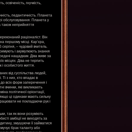
, освіченість, гнучкість,
ичність, педантичність. Планета
ері обслуговування. Планета у
 а також неприйняття
ереконаний раціоналіст. Він
на першому місці. Кар’єра,
6 серпня, – чудовий вчитель.
тримують і акумулюють знання
ередачі нащадкам. Діва живе за
їх місцях. Діва не терпить
к і особистого життя.
них від суспільства людей,
 Ті з них, хто впадає в
 до всіх форм заперечення і
ні вчинки, які викликають
міна політичної орієнтації,
 якщо ці одинаки мають сильну
 працювати не покладаючи рук і
ки, так як вони розуміють
собисті амбіції не виходять за
дитину, змушуючи її займатися
асмучує брак таланту або