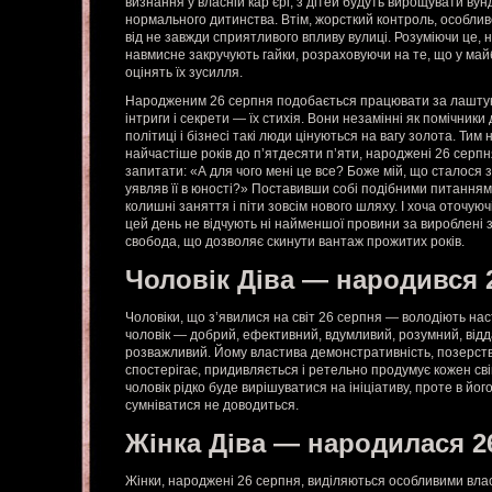
визнання у власній кар’єрі, з дітей будуть вирощувати вун
нормального дитинства. Втім, жорсткий контроль, особливо
від не завжди сприятливого впливу вулиці. Розуміючи це, 
навмисне закручують гайки, розраховуючи на те, що у ма
оцінять їх зусилля.
Народженим 26 серпня подобається працювати за лаштун
інтриги і секрети — їх стихія. Вони незамінні як помічник
політиці і бізнесі такі люди цінуються на вагу золота. Тим 
найчастіше років до п’ятдесяти п’яти, народжені 26 серпн
запитати: «А для чого мені це все? Боже мій, що сталося 
уявляв її в юності?» Поставивши собі подібними питаннями
колишні заняття і піти зовсім нового шляху. І хоча оточуюч
цей день не відчують ні найменшої провини за вироблені 
свобода, що дозволяє скинути вантаж прожитих років.
Чоловік Діва — народився 
Чоловіки, що з’явилися на світ 26 серпня — володіють на
чоловік — добрий, ефективний, вдумливий, розумний, відда
розважливий. Йому властива демонстративність, позерство
спостерігає, придивляється і ретельно продумує кожен сві
чоловік рідко буде вирішуватися на ініціативу, проте в його
сумніватися не доводиться.
Жінка Діва — народилася 2
Жінки, народжені 26 серпня, виділяються особливими вла