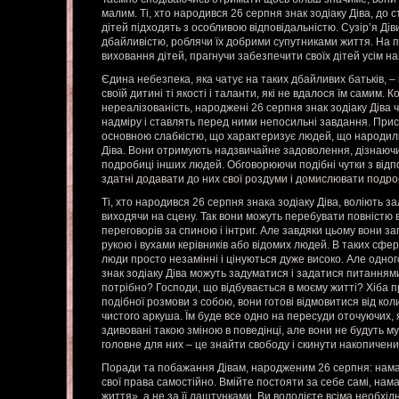
малим. Ті, хто народився 26 серпня знак зодіаку Діва, до 
дітей підходять з особливою відповідальністю. Сузір’я Діви
дбайливістю, роблячи їх добрими супутниками життя. На 
виховання дітей, прагнучи забезпечити своїх дітей усім н
Єдина небезпека, яка чатує на таких дбайливих батьків, –
своїй дитині ті якості і таланти, які не вдалося їм самим
нереалізованість, народжені 26 серпня знак зодіаку Діва 
надміру і ставлять перед ними непосильні завдання. Пристр
основною слабкістю, що характеризує людей, що народили
Діва. Вони отримують надзвичайне задоволення, дізнаючис
подробиці інших людей. Обговорюючи подібні чутки з відп
здатні додавати до них свої роздуми і домислювати подро
Ті, хто народився 26 серпня знака зодіаку Діва, воліють з
виходячи на сцену. Так вони можуть перебувати повністю в с
переговорів за спиною і інтриг. Але завдяки цьому вони 
рукою і вухами керівників або відомих людей. В таких сферах
люди просто незамінні і цінуються дуже високо. Але одно
знак зодіаку Діва можуть задуматися і задатися питанням
потрібно? Господи, що відбувається в моєму житті? Хіба п
подібної розмови з собою, вони готові відмовитися від кол
чистого аркуша. Їм буде все одно на пересуди оточуючих, 
здивовані такою зміною в поведінці, але вони не будуть м
головне для них – це знайти свободу і скинути накопичен
Поради та побажання Дівам, народженим 26 серпня: нама
свої права самостійно. Вмійте постояти за себе самі, нам
життя», а не за її лаштунками. Ви володієте всіма необхі