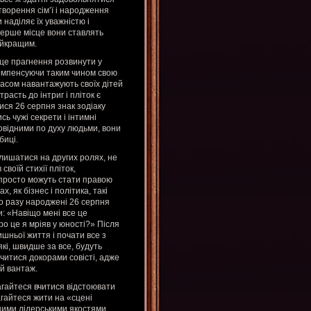
створення сім’ї і народження
 наділяє їх уважністю і
перше місце вони ставлять
айкращим.
 це прагнення розвинути у
. Компенсуючи таким чином свою
часом навантажують своїх дітей
асть до інтриг і пліток є
ся 26 серпня знак зодіаку
ь чужі секрети і інтимні
овідними по духу людьми, вони
биці.
алишатися на других ролях, не
воїй стихії пліток,
запросто можуть стати правою
, як бізнес і політика, такі
го разу народжені 26 серпня
и: «Навіщо мені все це
ро це я мріяв у юності?» Після
ишньої життя і почати все з
які, швидше за все, будуть
учитися докорами совісті, адже
ий вантаж.
гайтеся вчитися відстоювати
агайтеся жити на «сцені
дними лідерськими якостями.