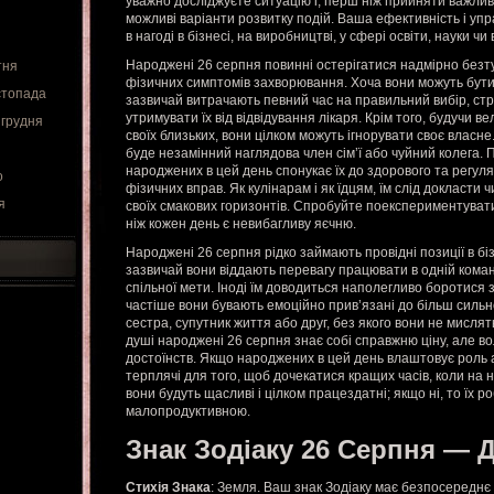
уважно досліджуєте ситуацію і, перш ніж прийняти важливі
можливі варіанти розвитку подій. Ваша ефективність і упр
в нагоді в бізнесі, на виробництві, у сфері освіти, науки чи 
Народжені 26 серпня повинні остерігатися надмірно безт
тня
фізичних симптомів захворювання. Хоча вони можуть бути
стопада
зазвичай витрачають певний час на правильний вибір, ст
утримувати їх від відвідування лікаря. Крім того, будучи 
 грудня
своїх близьких, вони цілком можуть ігнорувати своє власн
буде незамінний наглядова член сім’ї або чуйний колега.
народжених в цей день спонукає їх до здорового та регуля
о
фізичних вправ. Як кулінарам і як їдцям, їм слід докласт
я
своїх смакових горизонтів. Спробуйте поекспериментуват
ніж кожен день є невибагливу яєчню.
Народжені 26 серпня рідко займають провідні позиції в бізне
зазвичай вони віддають перевагу працювати в одній кома
спільної мети. Іноді їм доводиться наполегливо боротися 
частіше вони бувають емоційно прив’язані до більш сильно
сестра, супутник життя або друг, без якого вони не мислять
душі народжені 26 серпня знає собі справжню ціну, але во
достоїнств. Якщо народжених в цей день влаштовує роль 
терплячі для того, щоб дочекатися кращих часів, коли на н
вони будуть щасливі і цілком працездатні; якщо ні, то їх р
малопродуктивною.
Знак Зодіаку 26 Серпня — Д
Стихія Знака
: Земля. Ваш знак Зодіаку має безпосереднє