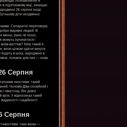
деркіндів, позбавляючи їх
 в підлітковому віці, захищає
народжені 26 серпня іноді
йбутньому діти неодмінно
ками. Сепаратні переговори,
и добре відомих людей. В
не менш, рано чи пізно,
я можуть зупинитися і
з моїм життям? Хіба такий я
, вони цілком здатні кинути
і будуть в шоці, народжені в
зміни, головне для них — нова
26 Серпня
ступними якостями: такий
ний. Чоловік-Діва спокійний і
 і хвастощі. Він довго
й крок. У відносинах такий
 відданості і надійності
6 Серпня
стивостями: така жінка —