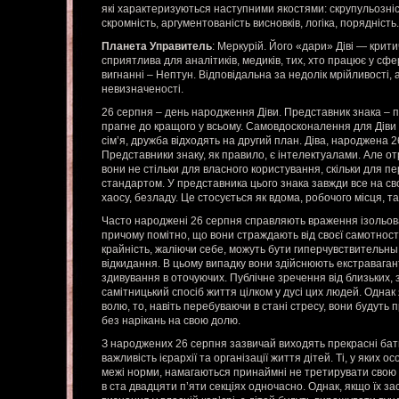
які характеризуються наступними якостями: скрупульозність
скромність, аргументованість висновків, логіка, порядність.
Планета Управитель
: Меркурій. Його «дари» Діві — крит
сприятлива для аналітиків, медиків, тих, хто працює у сф
вигнанні – Нептун. Відповідальна за недолік мрійливості,
невизначеності.
26 серпня – день народження Діви. Представник знака – п
прагне до кращого у всьому. Самовдосконалення для Діви 
сім’я, дружба відходять на другий план. Діва, народжена 2
Представники знаку, як правило, є інтелектуалами. Але о
вони не стільки для власного користування, скільки для п
стандартом. У представника цього знака завжди все на сво
хаосу, безладу. Це стосується як вдома, робочого місця, та
Часто народжені 26 серпня справляють враження ізольова
причому помітно, що вони страждають від своєї самотності.
крайність, жаліючи себе, можуть бути гиперчувствительны
відкидання. В цьому випадку вони здійснюють екстравагант
здивування в оточуючих. Публічне зречення від близьких, з
самітницький спосіб життя цілком у дусі цих людей. Однак
волю, то, навіть перебуваючи в стані стресу, вони будуть
без нарікань на свою долю.
З народжених 26 серпня зазвичай виходять прекрасні бать
важливість ієрархії та організації життя дітей. Ті, у яких о
межі норми, намагаються принаймні не третирувати свою 
в ста двадцяти п’яти секціях одночасно. Однак, якщо їх з