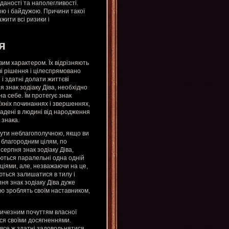
дданості та наполегливості.
ою і байдужою. Причини такої
жити всі ризики і
я
им характером. Їх відрізняють
ві рішення і цілеспрямовано
і здатні долати життєві
 знак зодіаку Діва, необхідно
а себе. Їм протегує знак
 їхніх починаннях і звершеннях,
ладені в людині від народження
 знака.
бути неблагополучною, якщо ви
о благородним цілям, по
серпня знак зодіаку Діва,
яються паралельні одна одній
ціями, але, незважаючи на це,
аються залишатися в тилу і
пня знак зодіаку Діва дуже
тю зроблять своїм наставником,
еличезним почуттям власної
ися своїми досягненнями.
все ж здатні задовольнятися