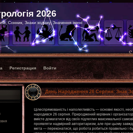
рологія 2026
пи, Сонник, Знаки зодіаку, Значення імені
ка
Регистрация
Войти
День Народження 26 Серпня: Знак Зо
Цілеспрямованість і наполегливість — основні якості, необ
я
народився 26 серпня. Природжений керівник і організатор
вмієте домагатися від своїх підлеглих максимальної самов
рвня
проявляти надмірний авторитаризм, але при цьому завжди
мета — переконатися, що робота робиться правильно і б