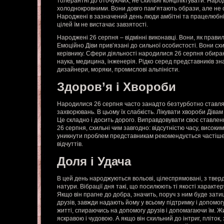
толерантні до оточуючих, не схильні конфліктувати. Наро
холоднокровними. Вони довго пам’ятають образи, але не 
Народжені в зазначений день люди амбітні та працелюбні
цілей їм не вистачає завзятості.
Народжені 26 серпня – відмінні виконавці. Вони, як правил
Емоційно Діви прив’язані до сильної особистості. Вони схи
керівнику. Сфери діяльності народилися 26 серпня обираю
наука, медицина, інженерія. Рідко серед представників зн
дизайнери, моряки, промислові альпіністи.
Здоров’я і Хвороби
Народилися 26 серпня часто занадто безтурботно ставля
захворювань. В цьому їх слабкість. Лікувати хвороби Дівам
Це складно і досить дорого. Виправдовувати своє ставлен
26 серпня, схильні чим завгодно: відсутністю часу, високим
уникнути проблем представникам рекомендується частіше
відчуттів.
Доля і Удача
В цей день народжуються вольові, цілеспрямовані, з тверди
натури. Вібрації дня такі, що посилюють ті якості характер
Якщо він прагне до добра, значить, поруч з ним буде зат
друзів, завжди надають йому у всьому підтримку і допомогу
житті, спираючись на допомогу друзів і допомагаючи їм. Ж
яскравою і чудовою. А якщо він схильний до інтриг, пліток,