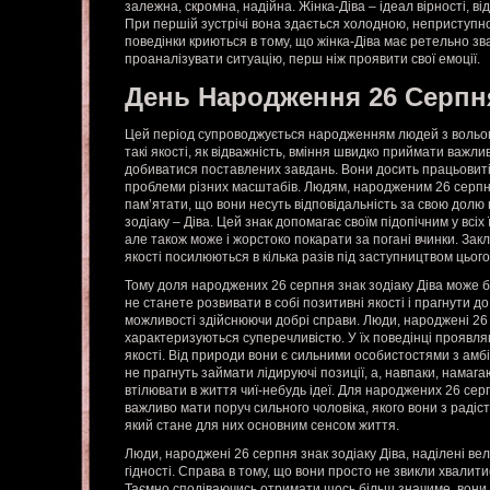
залежна, скромна, надійна. Жінка-Діва – ідеал вірності, ві
При першій зустрічі вона здається холодною, неприступн
поведінки криються в тому, що жінка-Діва має ретельно зва
проаналізувати ситуацію, перш ніж проявити свої емоції.
День Народження 26 Серпн
Цей період супроводжується народженням людей з вольов
такі якості, як відважність, вміння швидко приймати важли
добиватися поставлених завдань. Вони досить працьовиті 
проблеми різних масштабів. Людям, народженим 26 серпня
пам’ятати, що вони несуть відповідальність за свою долю н
зодіаку – Діва. Цей знак допомагає своїм підопічним у всіх
але також може і жорстоко покарати за погані вчинки. Зак
якості посилюються в кілька разів під заступництвом цього
Тому доля народжених 26 серпня знак зодіаку Діва може 
не станете розвивати в собі позитивні якості і прагнути д
можливості здійснюючи добрі справи. Люди, народжені 26 
характеризуються суперечливістю. У їх поведінці проявл
якості. Від природи вони є сильними особистостями з амбі
не прагнуть займати лідируючі позиції, а, навпаки, намаг
втілювати в життя чиї-небудь ідеї. Для народжених 26 сер
важливо мати поруч сильного чоловіка, якого вони з радіс
який стане для них основним сенсом життя.
Люди, народжені 26 серпня знак зодіаку Діва, наділені в
гідності. Справа в тому, що вони просто не звикли хвалит
Таємно сподіваючись отримати щось більш значиме, вони 