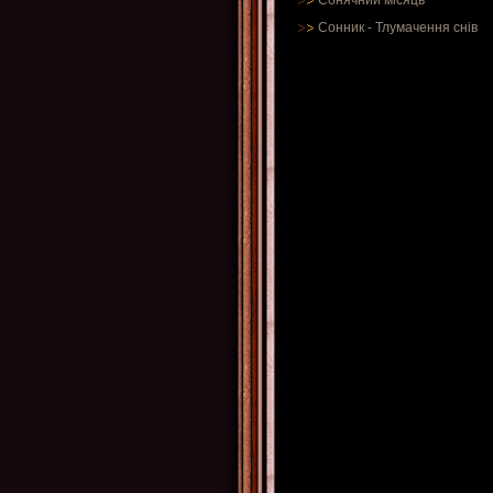
Сонячний місяць
Сонник
-
Тлумачення снів