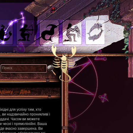
діаку — Діва
хідні для успіху тим, хто
, ви надзвичайно проникливі і
іддачі. Часом ви можете
 чесні і прямолінійні. Ваша
уде вчасно завершена. Ви