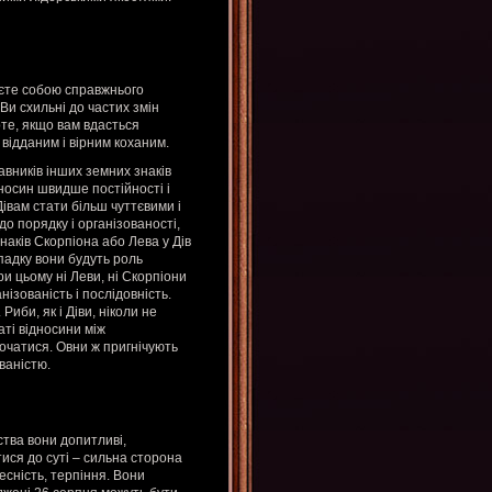
яєте собою справжнього
Ви схильні до частих змін
те, якщо вам вдасться
відданим і вірним коханим.
авників інших земних знаків
ідносин швидше постійності і
Дівам стати більш чуттєвими і
о порядку і організованості,
аків Скорпіона або Лева у Дів
падку вони будуть роль
и цьому ні Леви, ні Скорпіони
анізованість і послідовність.
иби, як і Діви, ніколи не
аті відносини між
очатися. Овни ж пригнічують
ваністю.
тва вони допитливі,
ися до суті – сильна сторона
есність, терпіння. Вони