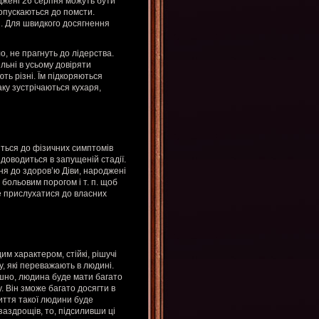
джені 26 серпня можуть бути
опускаються до помсти.
. Для швидкого досягнення
о, не прагнуть до лідерства.
льні в усьому довіряти
ть різні. Їм підкоряються
аку зустрічаються кухаря,
ться до фізичних симптомів
 доводиться в запущеній стадії.
ня до здоров’ю Діви, народжені
 больовим порогом і т. п. щоб
 прислухатися до власних
м характером, стійкі, рішучі
у, які переважають в людині.
ишно, людина буде мати багато
. Він зможе багато досягти в
иття такої людини буде
 заздрощів, то, підсиливши ці