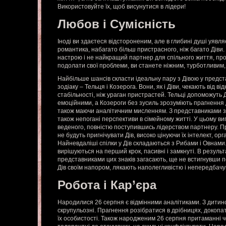
Використовуйте їх, щоб висунутися в лідери!
Любов і Сумісність
Іноді ви здаєтеся відстороненим, але в глибині душі уявл
романтика, набагато більш пристрасного, ніж багато Діви. 
настрою і не найкращий партнер для спільного життя, про
подолати свої проблеми, ви станете ніжним, турботливим, 
Найбільше шансів скласти ідеальну пару з Дівою у предст
зодіаку – Тельця і Козерога. Вони, як і Діви, чекають від в
стабільності, ніж ураган пристрастей. Тельці допоможуть 
емоційними, а Козероги без зусиль зрозуміють прагнення д
також маючи аналітичним мисленням. З представниками зн
також непогані перспективи в сімейному житті. У цьому ви
веденого, повністю поступившись лідерством партнеру. Пр
не будуть пригнічувати Дів, високо цінуючи їх інтелект, орг
Найневдаліші спілки у Дів складаються з Рибами і Овнами. Р
вирішуються на перший крок, пасивні і замкнуті. В результ
представниками цих знаків загасають, ще не встигнувши п
Дів своїм напором, лякають наполегливістю і непередбачу
Робота і Кар’єра
Народилися 26 серпня є відмінними аналітиками. З дитинс
скрупульозні. Прагнення розібратися в дрібницях, докопат
їх особистості. Також народженим 26 серпня притаманні ч