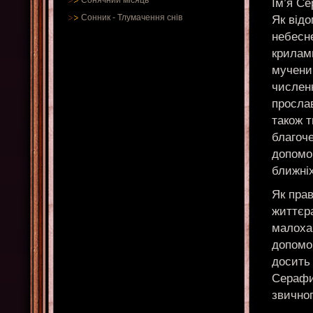
Сонячний місяць
Ім’я С
Сонник
-
Тлумачення снів
Як від
небесне
крилам
мучени
числен
просла
також т
благоч
допомо
ближніх
Як прав
життєра
малохар
допомог
досить
Серафи
звичног