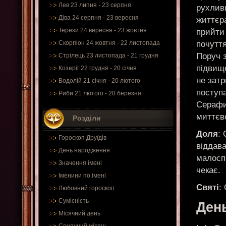
Лев 23 липня - 23 серпня
рухлив
Діва 24 серпня - 23 вересня
життєра
Терези 24 вересня - 23 жовтня
прийти
почутт
Скорпіон 24 жовтня - 22 листопада
Поруч з
Стрілець 23 листопада - 21 грудня
підвище
Козеріг 22 грудня - 20 січня
не зат
Водолій 21 січня - 20 лютого
поступ
Риби 21 лютого - 20 березня
Серафи
миттєв
Розділи
Доля
:
Гороскоп Друїдів
віддава
День народження
малоспо
Значення імені
чекає.
Іменини по імені
Святі
:
Любовний гороскоп
Сумісність
Ден
Місячний день