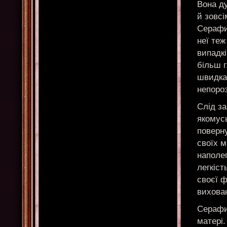
Вона ду
й зовсі
Серафим
неї теж
випадкі
більш г
швидка
непоро
Слід з
якомус
поверну
своїх м
наполег
легкіст
своєї ф
вихован
Серафим
матері.