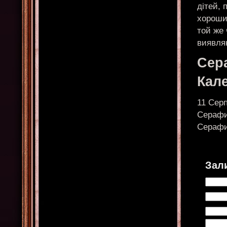
дітей, 
хорошим
той же 
виявля
Сер
Кал
11 Сер
Серафим
Серафи
Зал