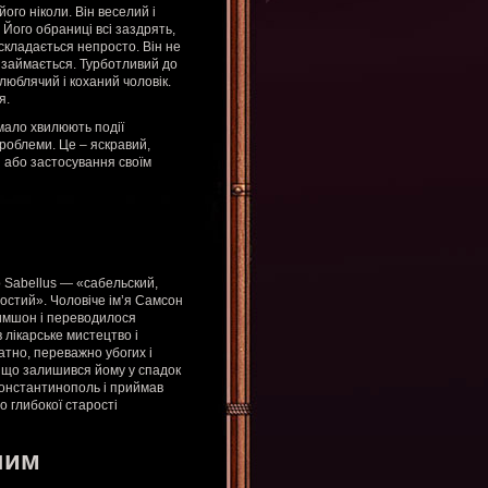
ого ніколи. Він веселий і
Його обраниці всі заздрять,
складається непросто. Він не
е займається. Турботливий до
люблячий і коханий чоловік.
я.
 мало хвилюють події
проблеми. Це – яскравий,
 або застосування своїм
 Sabellus — «сабельский,
остий». Чоловіче ім’я Самсон
Шимшон і переводилося
 лікарське мистецтво і
атно, переважно убогих і
, що залишився йому у спадок
Константинополь і приймав
До глибокої старості
ним