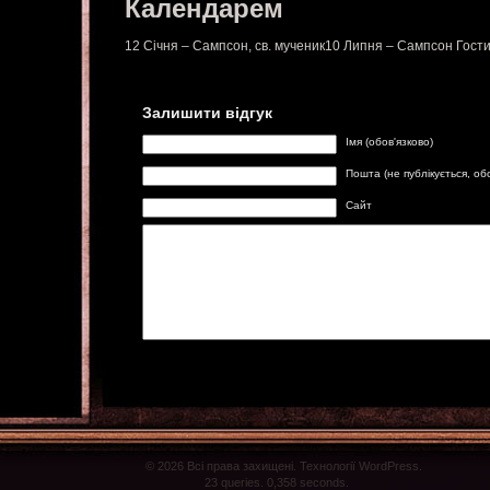
Календарем
12 Січня – Сампсон, св. мученик10 Липня – Сампсон Гос
Залишити відгук
Імя (обов'язково)
Пошта (не публікується, об
Сайт
© 2026 Всі права захищені. Технології WordPress.
23 queries. 0,358 seconds.