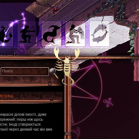
мсона
красні ділові якості, дуже
бережний: перш ніж щось
стю. Іноді створюється
анії через деякий час він вже