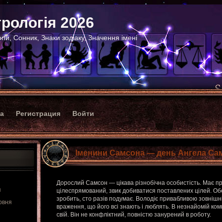
рологія 2026
пи, Сонник, Знаки зодіаку, Значення імені
ка
Регистрация
Войти
Іменини Самсона — день Ангела Са
Дорослий Самсон — цікава різнобічна особистість. Має пре
я
цілеспрямований, звик добиватися поставлених цілей. О
зробить, сто разів подумає. Володіє привабливою зовнішні
рвня
враження, що його всі знають і люблять. В незнайомій комп
свій. Він не конфліктний, повністю занурений в роботу.