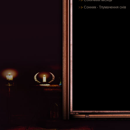
Сонячний місяць
Сонник
-
Тлумачення снів