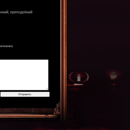
тинний, преподобний
ов'язково)