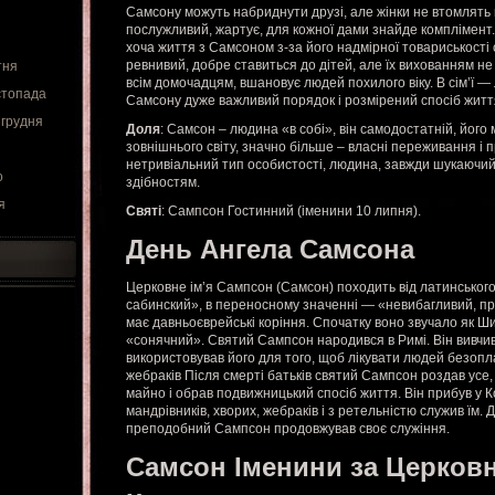
Самсону можуть набриднути друзі, але жінки не втомлять й
послужливий, жартує, для кожної дами знайде комплімент. 
хоча життя з Самсоном з-за його надмірної товариськості 
ревнивий, добре ставиться до дітей, але їх вихованням н
тня
всім домочадцям, вшановує людей похилого віку. В сім’ї — 
стопада
Самсону дуже важливий порядок і розмірений спосіб житт
 грудня
Доля
: Самсон – людина «в собі», він самодостатній, його
зовнішнього світу, значно більше – власні переживання і 
нетривіальний тип особистості, людина, завжди шукаючий
о
здібностям.
я
Святі
: Сампсон Гостинний (іменини 10 липня).
День Ангела Самсона
Церковне ім’я Сампсон (Самсон) походить від латинського
сабинский», в переносному значенні — «невибагливий, пр
має давньоєврейські коріння. Спочатку воно звучало як 
«сонячний». Святий Сампсон народився в Римі. Він вивчив
використовував його для того, щоб лікувати людей безопл
жебраків Після смерті батьків святий Сампсон роздав усе
майно і обрав подвижницький спосіб життя. Він прибув у 
мандрівників, хворих, жебраків і з ретельністю служив їм. 
преподобний Сампсон продовжував своє служіння.
Самсон Іменини за Церков