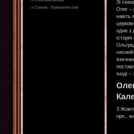
Сонячний місяць
Зі ска
Сонник
-
Тлумачення снів
Олег –
навіть 
церковн
одне з 
історія
Ольгре
«ясний»
язични
постав
Іноді –
Оле
Кал
3 Жовт
прп., к