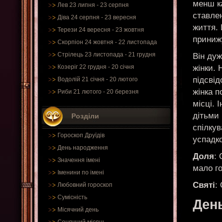
менш к
Лев 23 липня - 23 серпня
ставле
Діва 24 серпня - 23 вересня
життя. 
Терези 24 вересня - 23 жовтня
приниж
Скорпіон 24 жовтня - 22 листопада
Стрілець 23 листопада - 21 грудня
Він дуж
жінки. 
Козеріг 22 грудня - 20 січня
підсвід
Водолій 21 січня - 20 лютого
жінка п
Риби 21 лютого - 20 березня
місці. 
дітьми 
Розділи
спілкув
Гороскоп Друїдів
успадк
День народження
Доля
:
Значення імені
мало го
Іменини по імені
Святі
:
Любовний гороскоп
Сумісність
Ден
Місячний день