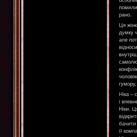
особлив
помили
рано.
Ця жінк
думку ч
але пот
відноси
внутріш
самолю
конфлік
чоловік
гумору,
Ніка – 
і впевн
Ніки. Ц
відкрит
бачити 
її комп