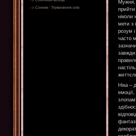
Сонячний місяць
Мужня, 
Сонник
-
Тлумачення снів
прийти 
ніколи 
мети з 
розум і
часто 
зазнач
завжди.
правил
настіл
життєл
Ніка – 
емоції,
злопам’
здібнос
відпові
фантазі
декорат