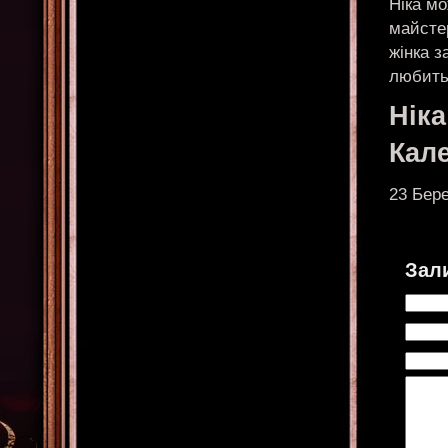
Ніка мо
майстер
жінка з
любить
Нік
Кал
23 Бере
Зал