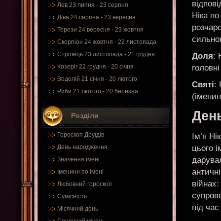
відпові
Лев 23 липня - 23 серпня
Ніка по
Діва 24 серпня - 23 вересня
розчаро
Терези 24 вересня - 23 жовтня
сильног
Скорпіон 24 жовтня - 22 листопада
Стрілець 23 листопада - 21 грудня
Доля
:
головні
Козеріг 22 грудня - 20 січня
Водолій 21 січня - 20 лютого
Святі
:
Риби 21 лютого - 20 березня
(іменин
День
Розділи
Гороскоп Друїдів
Ім’я Ні
цього і
День народження
дарувал
Значення імені
античні
Іменини по імені
війнах:
Любовний гороскоп
супрово
Сумісність
під час
Місячний день