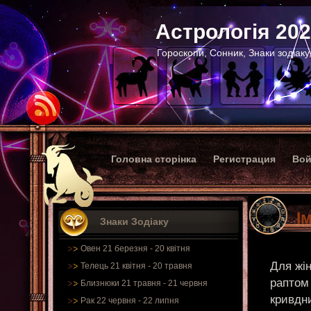
Астрологія 20
Гороскопи, Сонник, Знаки зодіаку
Головна сторінка
Регистрация
Вой
І
Знаки Зодіаку
Овен 21 березня - 20 квітня
Для жін
Телець 21 квітня - 20 травня
раптом
Близнюки 21 травня - 21 червня
кривдни
Рак 22 червня - 22 липня