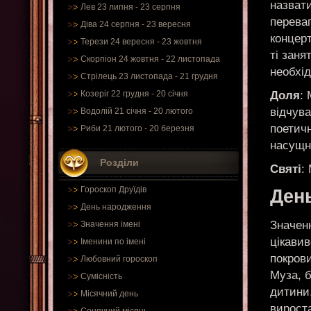
назват
Лев 23 липня - 23 серпня
переваг
Діва 24 серпня - 23 вересня
концер
Терези 24 вересня - 23 жовтня
ті заня
Скорпіон 24 жовтня - 22 листопада
необхід
Стрілець 23 листопада - 21 грудня
Доля
:
Козеріг 22 грудня - 20 січня
відчува
Водолій 21 січня - 20 лютого
поетичн
Риби 21 лютого - 20 березня
насущн
Розділи
Святі
:
Гороскоп Друїдів
Ден
День народження
Значенн
Значення імені
цікавив
Іменини по імені
покров
Любовний гороскоп
Муза, 
Сумісність
дитини
Місячний день
вирост