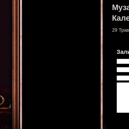
Муз
Кал
29 Тра
Зал