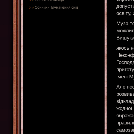
Сонячний місяць
допуст
Сонник
-
Тлумачення снів
освіту,
Муза то
можлив
Вишука
якось н
Неконф
Господ
приготу
імені М
Але пос
розвива
відкла
жодної 
ображає
правил
самозак