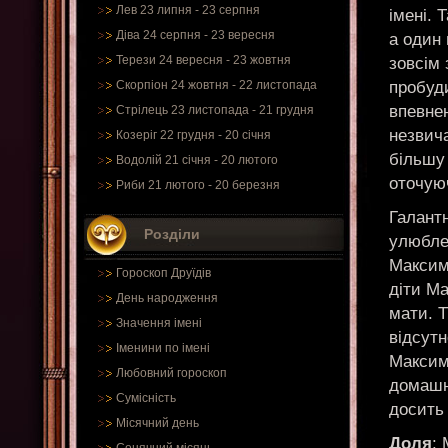
Лев 23 липня - 23 серпня
імені. 
Діва 24 серпня - 23 вересня
а один
Терези 24 вересня - 23 жовтня
зовсім 
пробуди
Скорпіон 24 жовтня - 22 листопада
впевнен
Стрілець 23 листопада - 21 грудня
незвича
Козеріг 22 грудня - 20 січня
більшу
Водолій 21 січня - 20 лютого
оточуюч
Риби 21 лютого - 20 березня
Галантн
Розділи
улюбле
Максим
Гороскоп Друїдів
діти Ма
День народження
мати. Т
Значення імені
відсутн
Іменини по імені
Максимі
Любовний гороскоп
домашні
Сумісність
досить 
Місячний день
Доля
: