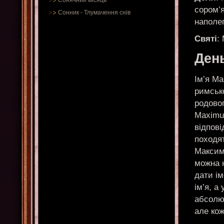
Сонячний місяць
сором’я
Сонник
-
Тлумачення снів
наполег
Святі
:
Ден
Ім’я Ма
римсько
родовог
Maximu
відпові
походят
Максим 
можна н
дати ім
ім’я, а
абсолют
але кож