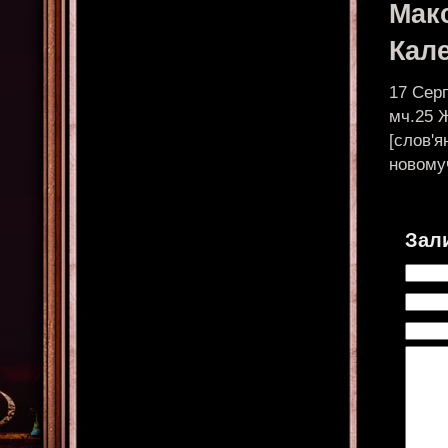
Мак
Кал
17 Сер
мч.25 
[слов'я
новому
Зал