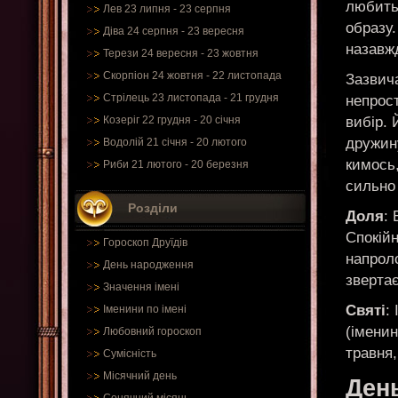
любить
Лев 23 липня - 23 серпня
образу.
Діва 24 серпня - 23 вересня
назавж
Терези 24 вересня - 23 жовтня
Скорпіон 24 жовтня - 22 листопада
Зазвич
Стрілець 23 листопада - 21 грудня
непрост
вибір. 
Козеріг 22 грудня - 20 січня
дружину
Водолій 21 січня - 20 лютого
кимось,
Риби 21 лютого - 20 березня
сильно
Розділи
Доля
:
Спокій
Гороскоп Друїдів
напрол
День народження
звертає
Значення імені
Святі
:
Іменини по імені
(іменин
Любовний гороскоп
травня,
Сумісність
Місячний день
День