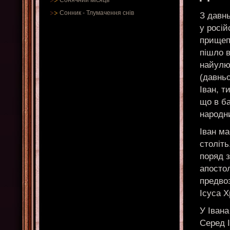
Сонячний місяць
Сонник
-
Тлумачення снів
З давнь
у росій
прищеп
пішло 
найулю
(давньо
Іван, т
що в ба
народни
Іван ма
століть
поряд 
апостол
предво
Ісуса Х
У Івана
Серед 