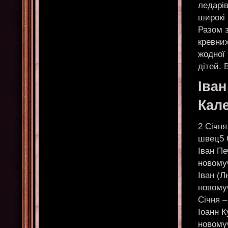
ледарів
широкі 
Разом з
кревних
жодної 
дітей.
Іва
Кал
2 Січня – Іоанн Кронштадтський, протоієрей; Іоанн, мч., отрок, швец5 Січня – Іван (Смирнов), сщмч., єром /новомуч./11 Січня – Іван Печерский14 Січня – Іван (Смирнов), сщмч., ієрей /новомуч./; Іоанн (Сульдін), сщмч., ієрей /новомуч./19 Січня – Іван (Любимов), мч. /новомуч./20 Січня – Іван (Малишев), мч. /новомуч./; Йоан Пророк, Предтеча і Хреститель Господній, мч.27 Січня – Іван (Кевролетин), вик., иеросхим /новомуч./28 Січня – Іоанн Кущник, прп.29 Січня – Іван (Петтайя), сщмч., ієрей /новомуч./30 Січня – Іоанн, єпископ, Ростовский3 Лютого – Иоанн4 Лютого – Іван (Доброхотов), сщмч., прот. /новомуч./; Іоанн (Коржавін), сщмч., ієрей /новомуч./; Іоанн (Розанов), сщмч., ієрей /новомуч./; Іоанн (Успенський), сщмч., ієрей /новомуч./; Іван Адрианопольский, мч.6 Лютого – Іван Казанський, мч.8 Лютого – Іван (Попов), мч., ієрей /новомуч./; Іван Константинопольський, Палестинський, прп.9 Лютого – Іоанн Златоуст, патріарх Константинопольський. [Вселенський учитель]11 Лютого – Іван (Гранітів), сщмч., прот. /новомуч./12 Лютого – Іоанн Златоуст, патріарх Константинопольський (3 свт.). [Вселенський учитель]13 Лютого – Іван Олександрійський, мч.16 Лютого – Іван (Томілов), сщмч., ієрей /новомуч./17 