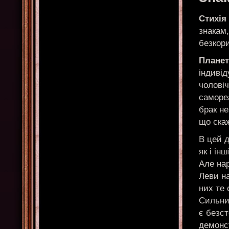
Стихія
знакам,
безкори
Планет
індивід
чоловіч
самореа
брак не
що ска
В цей д
як і ін
Але нар
Леви н
них те 
Сильни
є безст
демонст