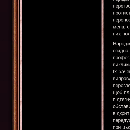
перетв
протист
перенос
менш ст
них по
Народже
огидна 
профес
виклики
Їх баче
виправд
перегля
щоб пл
підтягн
обстави
відкрит
передус
при цьо