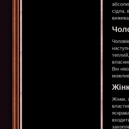
абсолю
сідла, 
вижива
Чол
Чоловік
наступн
теплий,
власник
Він нік
можливо
Жін
Жінки, 
властив
яскрава
входить
захопле