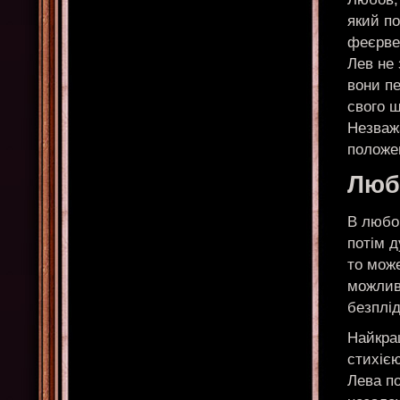
який п
феєрве
Лев не 
вони пе
свого ш
Незваж
положен
Любо
В любов
потім 
то може
можлив
безплі
Найкра
стихіє
Лева по