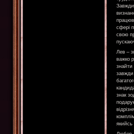
Завжди 
визнан
працюва
сфері п
свою пр
пускаюч
Лев – з
важко р
знайти 
завжди 
багатог
кандида
знак зо
подару
відрізн
комплім
якийсь 
Любов, 