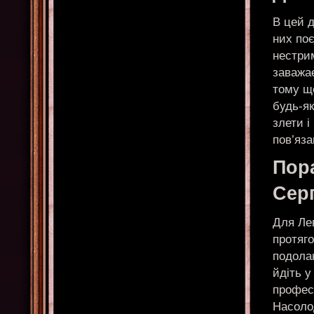
В цей 
них поє
нестрим
заважа
тому щ
будь-як
злети і
пов’яза
Пор
Сер
Для Ле
протяго
подола
йдіть у
профес
Насолод