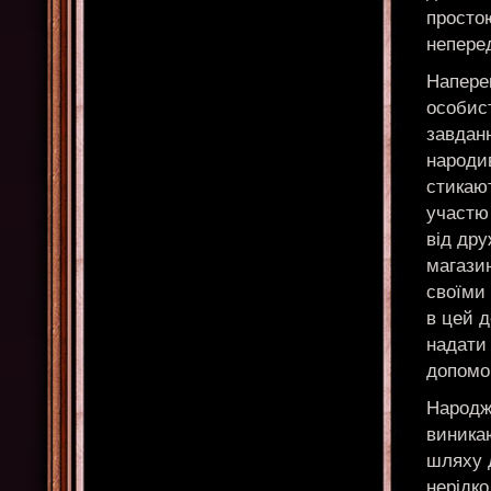
простою
непере
Напере
особист
завданн
народи
стикаю
участю 
від дру
магазин
своїми 
в цей д
надати 
допомо
Народж
виника
шляху 
нерідко