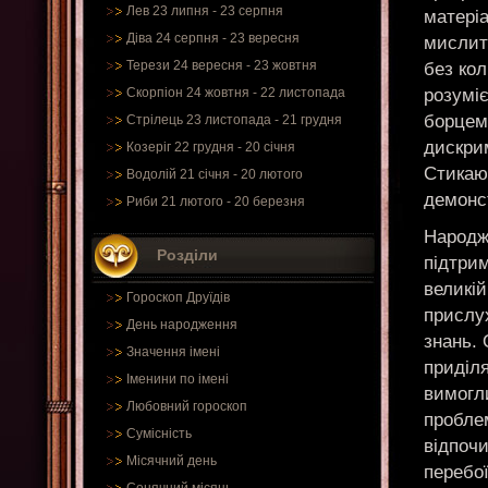
Лев 23 липня - 23 серпня
матері
Діва 24 серпня - 23 вересня
мислите
Терези 24 вересня - 23 жовтня
без ко
розумі
Скорпіон 24 жовтня - 22 листопада
борцем 
Стрілець 23 листопада - 21 грудня
дискрим
Козеріг 22 грудня - 20 січня
Стикаю
Водолій 21 січня - 20 лютого
демонс
Риби 21 лютого - 20 березня
Народж
Розділи
підтрим
великій
Гороскоп Друїдів
прислух
День народження
знань.
Значення імені
приділя
Іменини по імені
вимогли
Любовний гороскоп
проблем
Сумісність
відпочи
Місячний день
перебої