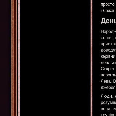
просто 
і бажан
Ден
Народже
сонця, 
пристра
доводят
керівни
лояльні
Секрет 
ворогом
Лева. В
джерела
Люди, н
розумію
вони зм
трудівн