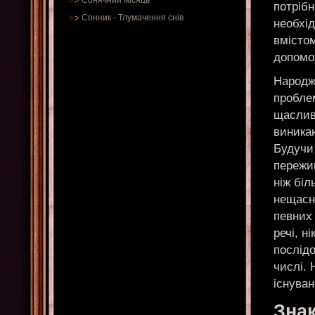
Сонячний місяць
потрібн
Сонник
-
Тлумачення снів
необхід
вмістом
допомож
Народж
проблем
щаслив
виникаю
Будучи
пережив
ніж біл
нещасн
певних 
речі, н
послідо
числі. 
існуван
Знак