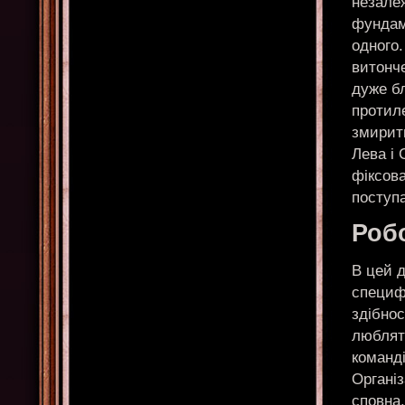
незале
фундаме
одного.
витонче
дуже бл
протил
змирит
Лева і 
фіксова
поступ
Робо
В цей д
специфі
здібно
люблят
команді
Органі
сповна.