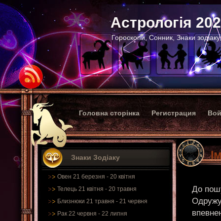
Астрологія 20
Гороскопи, Сонник, Знаки зодіаку
Головна сторінка
Регистрация
Вой
І
Знаки Зодіаку
Овен 21 березня - 20 квітня
До пош
Телець 21 квітня - 20 травня
Одружує
Близнюки 21 травня - 21 червня
впевнен
Рак 22 червня - 22 липня