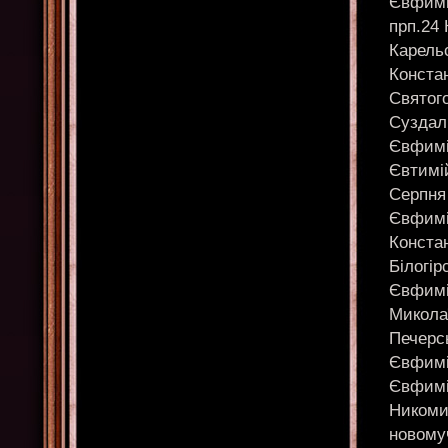
Євфимі
прп.24
Карель
Конста
Святог
Суздал
Євфимій
Євтимій
Серпня
Євфимі
Конста
Білогір
Євфимій
Микола
Печерс
Євфимій
Євфимій
Никоми
новому