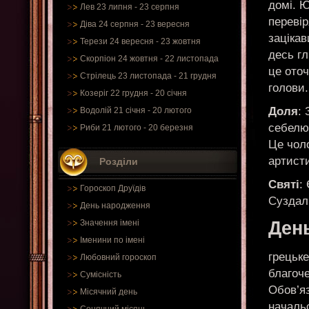
домі. 
Лев 23 липня - 23 серпня
переві
Діва 24 серпня - 23 вересня
заціка
Терези 24 вересня - 23 жовтня
десь гл
Скорпіон 24 жовтня - 22 листопада
це ото
Стрілець 23 листопада - 21 грудня
голови.
Козеріг 22 грудня - 20 січня
Доля
:
Водолій 21 січня - 20 лютого
себелю
Риби 21 лютого - 20 березня
Це чол
артист
Розділи
Святі
:
Гороскоп Друїдів
Суздаль
День народження
Значення імені
Ден
Іменини по імені
грецьке
Любовний гороскоп
благоче
Сумісність
Обов’яз
Місячний день
началь