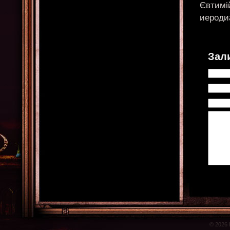
Євтимі
иероди
Зал
© 2026 