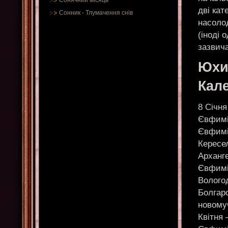
Сонячний місяць
дві кат
Сонник
-
Тлумачення снів
насоло
(іноді 
зазвича
Юхи
Кал
8 Січн
Євфимі
Євфимі
Кересе
Арханге
Євфимі
Вологод
Болгарс
новому
Квітня